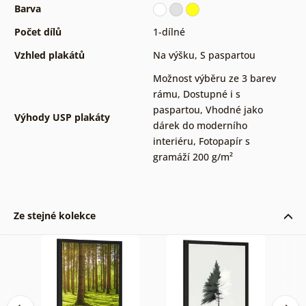
Barva
Počet dílů
1-dílné
Vzhled plakátů
Na výšku
,
S paspartou
Možnost výběru ze 3 barev
rámu
,
Dostupné i s
paspartou
,
Vhodné jako
Výhody USP plakáty
dárek do moderního
interiéru
,
Fotopapír s
gramáží 200 g/m²
Ze stejné kolekce