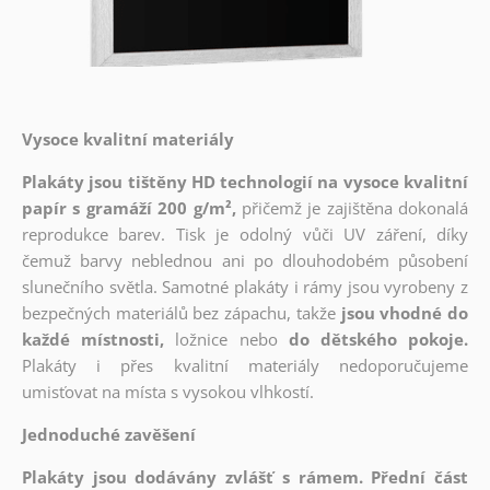
Vysoce kvalitní materiály
Plakáty jsou tištěny HD technologií na vysoce kvalitní
papír s gramáží 200 g/m²,
přičemž je zajištěna dokonalá
reprodukce barev. Tisk je odolný vůči UV záření, díky
čemuž barvy neblednou ani po dlouhodobém působení
slunečního světla. Samotné plakáty i rámy jsou vyrobeny z
bezpečných materiálů bez zápachu, takže
jsou vhodné do
každé místnosti,
ložnice nebo
do dětského pokoje.
Plakáty i přes kvalitní materiály nedoporučujeme
umisťovat na místa s vysokou vlhkostí.
Jednoduché zavěšení
Plakáty jsou dodávány zvlášť s rámem. Přední část