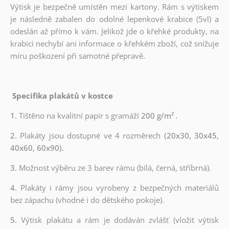
Výtisk je bezpečně umístěn mezi kartony. Rám s výtiskem
je následně zabalen do odolné lepenkové krabice (5vl) a
odeslán až přímo k vám. Jelikož jde o křehké produkty, na
krabici nechybí ani informace o křehkém zboží, což snižuje
míru poškození při samotné přepravě.
Specifika plakátů v kostce
1.
Tištěno na kvalitní papír s gramáží
200 g/m²
.
2.
Plakáty jsou dostupné ve 4 rozměrech
(20x30, 30x45,
40x60, 60x90).
3.
Možnost výběru ze 3 barev rámu (bílá, černá, stříbrná).
4.
Plakáty i rámy jsou vyrobeny z bezpečných materiálů
bez zápachu (vhodné i do dětského pokoje).
5.
Výtisk plakátu a rám je dodáván zvlášť (vložit výtisk