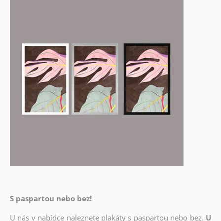
S paspartou nebo bez!
U nás v nabídce naleznete plakáty s paspartou nebo bez.
U