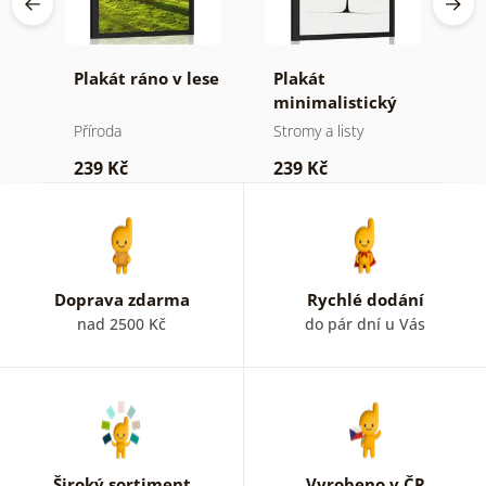
né
Plakát ráno v lese
Plakát
P
minimalistický
v
jehličnatý strom
Příroda
Stromy a listy
P
239 Kč
239 Kč
1
Doprava zdarma
Rychlé dodání
nad 2500 Kč
do pár dní u Vás
Široký sortiment
Vyrobeno v ČR