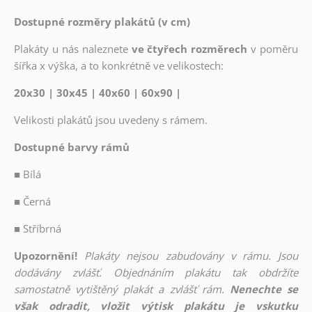
Dostupné rozměry plakátů (v cm)
Plakáty u nás naleznete
ve čtyřech rozměrech
v poměru
šířka x výška, a to konkrétně ve velikostech:
20x30 | 30x45 | 40x60 | 60x90 |
Velikosti plakátů jsou uvedeny s rámem.
Dostupné barvy rámů
■
Bílá
■
Černá
■
Stříbrná
Upozornění!
Plakáty nejsou zabudovány v rámu. Jsou
dodávány zvlášť. Objednáním plakátu tak obdržíte
samostatně vytištěný plakát a zvlášť rám.
Nenechte se
však odradit, vložit výtisk plakátu je vskutku