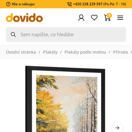
Vše o nákupu
+420 228 229 597
(Po-Pá: 7 - 16)
0
Úvodní stránka
Plakáty
Plakáty podle motivu
Příroda