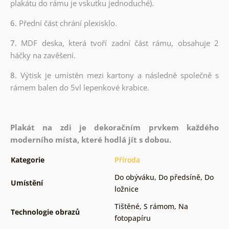
plakátu do rámu je vskutku jednoduché).
6.
Přední část chrání plexisklo.
7.
MDF deska, která tvoří zadní část rámu, obsahuje 2
háčky na zavěšení.
8.
Výtisk je umístěn mezi kartony a následně společně s
rámem balen do 5vl lepenkové krabice.
Plakát na zdi je dekoračním prvkem každého
moderního místa, které hodlá jít s dobou.
Kategorie
Příroda
Do obýváku
,
Do předsíně
,
Do
Umístění
ložnice
Tištěné
,
S rámom
,
Na
Technologie obrazů
fotopapíru