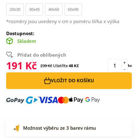
20x30
30x45
40x60
60x90
*rozměry jsou uvedeny v cm v poměru šířka x výška
Dostupnost:
Skladem
Přidat do oblíbených
191 Kč
+
239 Kč
Ušetříte
48 Kč
ks
-
VLOŽIT DO KOŠÍKU
Možnost výběru ze 3 barev rámu