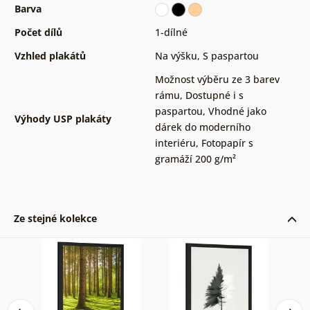
Barva
Počet dílů
1-dílné
Vzhled plakátů
Na výšku
,
S paspartou
Možnost výběru ze 3 barev
rámu
,
Dostupné i s
paspartou
,
Vhodné jako
Výhody USP plakáty
dárek do moderního
interiéru
,
Fotopapír s
gramáží 200 g/m²
Ze stejné kolekce