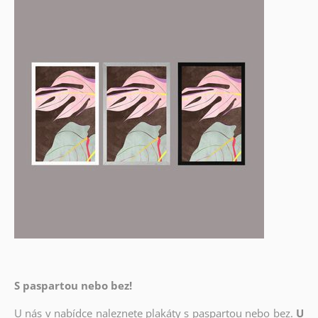
S paspartou nebo bez!
U nás v nabídce naleznete plakáty s paspartou nebo bez.
U