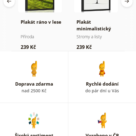
Plakát ráno v lese
Plakát
P
minimalistický
v
jehličnatý strom
Příroda
Stromy a listy
P
239 Kč
239 Kč
1
Doprava zdarma
Rychlé dodání
nad 2500 Kč
do pár dní u Vás
Široký sortiment
Vyrobeno v ČR