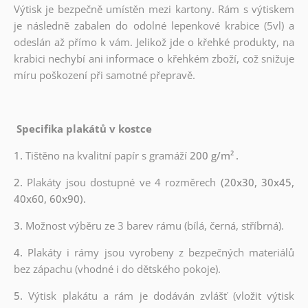
Výtisk je bezpečně umístěn mezi kartony. Rám s výtiskem
je následně zabalen do odolné lepenkové krabice (5vl) a
odeslán až přímo k vám. Jelikož jde o křehké produkty, na
krabici nechybí ani informace o křehkém zboží, což snižuje
míru poškození při samotné přepravě.
Specifika plakátů v kostce
1.
Tištěno na kvalitní papír s gramáží
200 g/m²
.
2.
Plakáty jsou dostupné ve 4 rozměrech
(20x30, 30x45,
40x60, 60x90).
3.
Možnost výběru ze 3 barev rámu (bílá, černá, stříbrná).
4.
Plakáty i rámy jsou vyrobeny z bezpečných materiálů
bez zápachu (vhodné i do dětského pokoje).
5.
Výtisk plakátu a rám je dodáván zvlášť (vložit výtisk