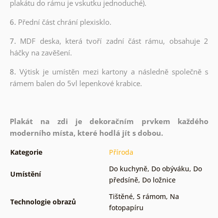
plakátu do rámu je vskutku jednoduché).
6.
Přední část chrání plexisklo.
7.
MDF deska, která tvoří zadní část rámu, obsahuje 2
háčky na zavěšení.
8.
Výtisk je umístěn mezi kartony a následně společně s
rámem balen do 5vl lepenkové krabice.
Plakát na zdi je dekoračním prvkem každého
moderního místa, které hodlá jít s dobou.
Kategorie
Příroda
Do kuchyně
,
Do obýváku
,
Do
Umístění
předsíně
,
Do ložnice
Tištěné
,
S rámom
,
Na
Technologie obrazů
fotopapíru