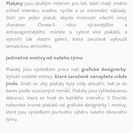
Plakáty
jsou skvělým řešením pro lidi, kteří chtějí změnit
vzhled interiéru snadno, rychle a za minimální náklady.
Stačí jen jeden plakát, abyste místnosti vdechli nový
charakter. Chcete-li něco výraznějšího a
extravagantnějšího, můžete si vybrat více plakátů, a
vytvořit tak vlastní galerii, která zaručeně vykouzlí
tematickou atmosféru.
Jedinečné motivy od našeho týmu
Plakáty jsou výsledkem práce naší
grafické designérky
.
Vytváří osobité motivy,
které zaručeně nenajdete nikde
jinde
. Snaží se, aby plakáty byly vždy aktuální, ladí je do
barev podle současných trendů. Plakáty jsou vyhledávanou
dekorací, která se hodí do každého interiéru. V Dovido
naleznete kromě plakátů od grafické designérky i motivy,
které jsou výsledkem poctivého výběru našeho šikovného
týmu.