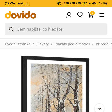
Vše o nákupu
+420 228 229 597
(Po-Pá: 7 - 16)
0
Úvodní stránka
Plakáty
Plakáty podle motivu
Příroda