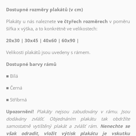
Dostupné rozměry plakátů (v cm)
Plakáty u nás naleznete
ve čtyřech rozměrech
v poměru
šířka x výška, a to konkrétně ve velikostech:
20x30 | 30x45 | 40x60 | 60x90 |
Velikosti plakátů jsou uvedeny s rámem.
Dostupné barvy rámů
■
Bílá
■
Černá
■
Stříbrná
Upozornění!
Plakáty nejsou zabudovány v rámu. Jsou
dodávány zvlášť. Objednáním plakátu tak obdržíte
samostatně vytištěný plakát a zvlášť rám.
Nenechte se
však odradit, vložit výtisk plakátu je vskutku