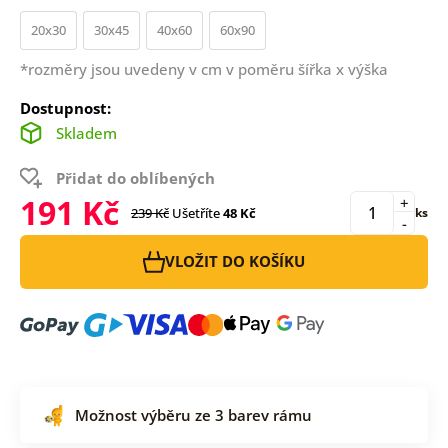
20x30
30x45
40x60
60x90
*rozměry jsou uvedeny v cm v poměru šířka x výška
Dostupnost:
Skladem
Přidat do oblíbených
191 Kč
+
239 Kč
Ušetříte
48 Kč
ks
-
VLOŽIT DO KOŠÍKU
Možnost výběru ze 3 barev rámu