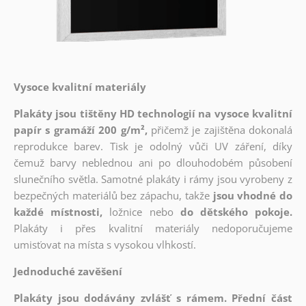
Vysoce kvalitní materiály
Plakáty jsou tištěny HD technologií na vysoce kvalitní
papír s gramáží 200 g/m²,
přičemž je zajištěna dokonalá
reprodukce barev. Tisk je odolný vůči UV záření, díky
čemuž barvy neblednou ani po dlouhodobém působení
slunečního světla. Samotné plakáty i rámy jsou vyrobeny z
bezpečných materiálů bez zápachu, takže
jsou vhodné do
každé místnosti,
ložnice nebo
do dětského pokoje.
Plakáty i přes kvalitní materiály nedoporučujeme
umisťovat na místa s vysokou vlhkostí.
Jednoduché zavěšení
Plakáty jsou dodávány zvlášť s rámem. Přední část