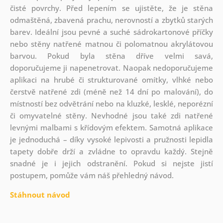
čisté povrchy. Před lepením se ujistěte, že je stěna
odmaštěná, zbavená prachu, nerovností a zbytků starých
barev. Ideální jsou pevné a suché sádrokartonové příčky
nebo stěny natřené matnou či polomatnou akrylátovou
barvou. Pokud byla stěna dříve velmi savá,
doporučujeme ji napenetrovat. Naopak nedoporučujeme
aplikaci na hrubé či strukturované omítky, vlhké nebo
čerstvě natřené zdi (méně než 14 dní po malování), do
místností bez odvětrání nebo na kluzké, lesklé, neporézní
či omyvatelné stěny. Nevhodné jsou také zdi natřené
levnými malbami s křídovým efektem. Samotná aplikace
je jednoduchá – díky vysoké lepivosti a pružnosti lepidla
tapety dobře drží a zvládne to opravdu každý. Stejně
snadné je i jejich odstranění. Pokud si nejste jistí
postupem, pomůže vám náš přehledný návod.
Stáhnout návod