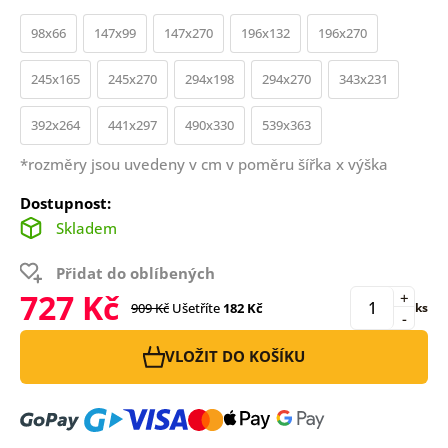
98x66
147x99
147x270
196x132
196x270
245x165
245x270
294x198
294x270
343x231
392x264
441x297
490x330
539x363
*rozměry jsou uvedeny v cm v poměru šířka x výška
Dostupnost:
Skladem
Přidat do oblíbených
727 Kč
+
909 Kč
Ušetříte
182 Kč
ks
-
VLOŽIT DO KOŠÍKU