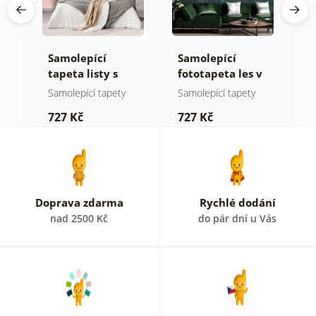
Samolepící
Samolepící
S
ž
tapeta listy s
fototapeta les v
t
pastelovým
mlze
z
Samolepící tapety
Samolepící tapety
S
nádechem
p
727 Kč
727 Kč
7
b
k
Doprava zdarma
Rychlé dodání
nad 2500 Kč
do pár dní u Vás