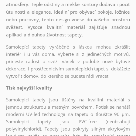
atmosféry. Teplé odstíny a měkké kontury dodávají pocit
útulnosti a elegance. Ideální pro obývací pokoje, ložnice
nebo pracovny, tento design vnese do vašeho prostoru
svěžest. Vysoce kvalitní materiál zajišťuje snadnou
aplikaci a dlouhou životnost tapety.
Samolepící tapety vyráběné s láskou mohou zkrášlit
interiér i u vás doma. Vyberte si z jedinečných motivů,
přineste radost a svěží vánek v podobě nové bytové
dekorace. I prostřednictvím samolepících tapet si dokážete
vytvořit domov, do kterého se budete rádi vracet.
Tisk nejvyšší kvality
Samolepící tapety jsou tištěny na kvalitní materiál s
jemnou strukturou a matným povrchem. Potisk se nanáší
moderní UV-led technologií na tapetu o tloušťce 90 µm.
Samolepicí tapety jsou PVC-free (neobsahují
polyvinylchlorid). Tapety jsou pokryty silným akrylovým
lepidlem, takže se nemusíte bát, že samolepící tapety