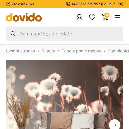
Vše o nákupu
+420 228 229 597
(Po-Pá: 7 - 16)
0
Úvodní stránka
Tapety
Tapety podle motivu
Samolepící