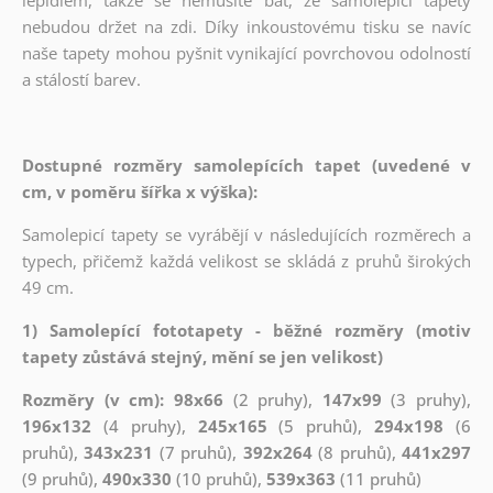
nebudou držet na zdi. Díky inkoustovému tisku se navíc
naše tapety mohou pyšnit vynikající povrchovou odolností
a stálostí barev.
Dostupné rozměry samolepících tapet (uvedené v
cm, v poměru šířka x výška):
Samolepicí tapety se vyrábějí v následujících rozměrech a
typech, přičemž každá velikost se skládá z pruhů širokých
49 cm.
1) Samolepící fototapety - běžné rozměry (motiv
tapety zůstává stejný, mění se jen velikost)
Rozměry (v cm): 98x66
(2 pruhy),
147x99
(3 pruhy),
196x132
(4 pruhy),
245x165
(5 pruhů),
294x198
(6
pruhů),
343x231
(7 pruhů),
392x264
(8 pruhů),
441x297
(9 pruhů),
490x330
(10 pruhů),
539x363
(11 pruhů)