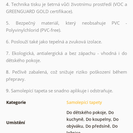
4.
Technika tisku je šetrná vůči životnímu prostředí (VOC a
GREENGUARD GOLD certifikace).
5. Bezpečný materiál, který neobsahuje PVC -
Polyvinylchlorid (PVC-free).
6. Poslouží také jako tepelná a zvuková izolace.
7. Ekologická, antialergická a bez zápachu - vhodná i do
dětského pokoje.
8.
Pečlivě zabalená, což snižuje riziko poškození během
přepravy.
9.
Samolepící tapeta se snadno aplikuje i odstraňuje.
Kategorie
Samolepící tapety
Do dětského pokoje
,
Do
kuchyně
,
Do koupelny
,
Do
Umístění
obýváku
,
Do předsíně
,
Do
ložnice