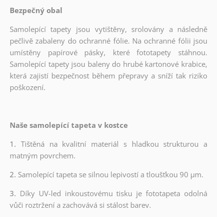
Bezpečný obal
Samolepící tapety jsou vytištěny, srolovány a následně
pečlivě zabaleny do ochranné fólie. Na ochranné fólii jsou
umístěny papírové pásky, které fototapety stáhnou.
Samolepící tapety jsou baleny do hrubé kartonové krabice,
která zajistí bezpečnost během přepravy a sníží tak riziko
poškození.
Naše samolepící tapeta v kostce
1.
Tištěná na kvalitní materiál s hladkou strukturou a
matným povrchem.
2.
Samolepící tapeta se silnou lepivostí a tloušťkou 90 µm.
3.
Díky UV-led inkoustovému tisku je fototapeta odolná
vůči roztržení a zachovává si stálost barev.