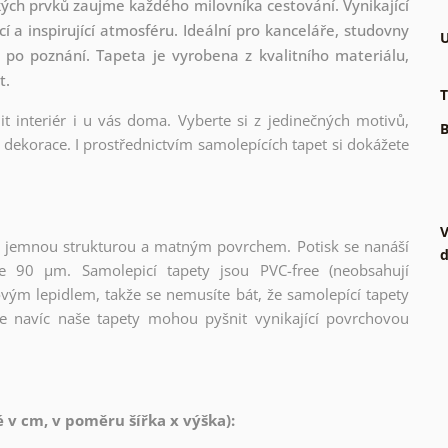
kých prvků zaujme každého milovníka cestování. Vynikající
 a inspirující atmosféru. Ideální pro kanceláře, studovny
U
 po poznání. Tapeta je vyrobena z kvalitního materiálu,
t.
T
t interiér i u vás doma. Vyberte si z jedinečných motivů,
B
dekorace. I prostřednictvím samolepících tapet si dokážete
V
l s jemnou strukturou a matným povrchem. Potisk se nanáší
d
ce 90 µm. Samolepicí tapety jsou PVC-free (neobsahují
ovým lepidlem, takže se nemusíte bát, že samolepící tapety
e navíc naše tapety mohou pyšnit vynikající povrchovou
v cm, v poměru šířka x výška):