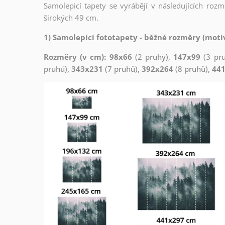
Samolepicí tapety se vyrábějí v následujících roz
širokých 49 cm.
1) Samolepící fototapety - běžné rozměry (motiv
Rozměry (v cm): 98x66
(2 pruhy),
147x99
(3 pr
pruhů),
343x231
(7 pruhů),
392x264
(8 pruhů),
44