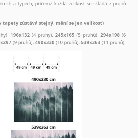
měrech a typech, přičemž každá velikost se skládá z pruhů
 tapety zůstává stejný, mění se jen velikost)
uhy),
196x132
(4 pruhy),
245x165
(5 pruhů),
294x198
(6
1x297
(9 pruhů),
490x330
(10 pruhů),
539x363
(11 pruhů)