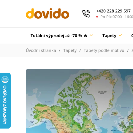
+420 228 229 597
Po-Pá: 07:00 - 16:0
Totální výprodej až -70 % 🔥
Tapety
Úvodní stránka
Tapety
Tapety podle motivu