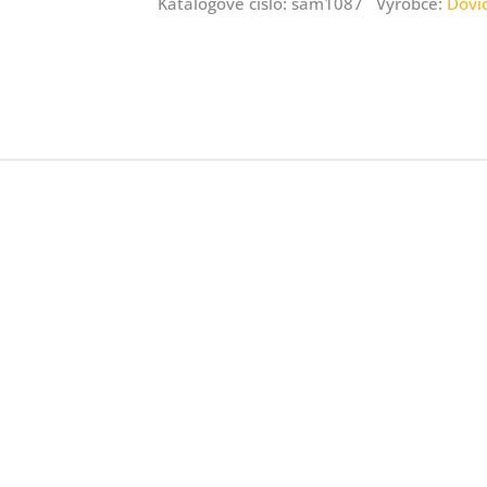
Katalogové číslo: sam1087 Výrobce:
Dovi
ný
ník
.