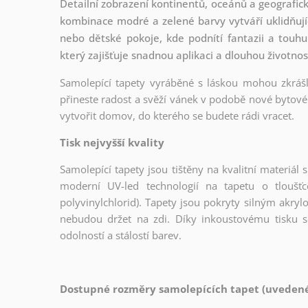
Detailní zobrazení kontinentů, oceánů a geografic
kombinace modré a zelené barvy vytváří uklidňující
nebo dětské pokoje, kde podnítí fantazii a touhu
který zajišťuje snadnou aplikaci a dlouhou životnos
Samolepící tapety vyráběné s láskou mohou zkrášli
přineste radost a svěží vánek v podobě nové bytové 
vytvořit domov, do kterého se budete rádi vracet.
Tisk nejvyšší kvality
Samolepící tapety jsou tištěny na kvalitní materiá
moderní UV-led technologií na tapetu o tloušť
polyvinylchlorid). Tapety jsou pokryty silným akryl
nebudou držet na zdi. Díky inkoustovému tisku s
odolností a stálostí barev.
Dostupné rozměry samolepících tapet (uvedené 