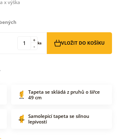
a x výška
íbených
+
VLOŽIT DO KOŠÍKU
ks
-
Tapeta se skládá z pruhů o šířce
49 cm
Samolepící tapeta se silnou
lepivostí