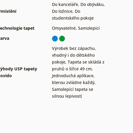
Do kanceláře
,
Do obýváku
,
místění
Do ložnice
,
Do
studentského pokoje
echnologie tapet
Omyvatelné
,
Samolepící
arva
Výrobek bez zápachu,
vhodný i do dětského
pokoje
,
Tapeta se skládá z
ýhody USP tapety
pruhů o šířce 49 cm
,
ovido
Jednoduchá aplikace,
kterou zvládne každý
,
Samolepící tapeta se
silnou lepivostí