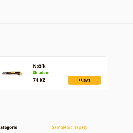
Nožík
Skladem
74 Kč
PŘIDAT
ategorie
Samolepící tapety