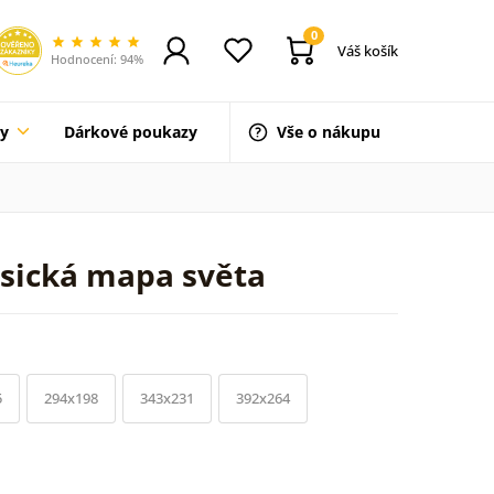
0
Váš košík
Hodnocení: 94%
ty
Dárkové poukazy
Vše o nákupu
asická mapa světa
5
294x198
343x231
392x264