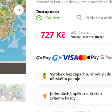
*rozměry jsou uvedeny v cm v poměru šířk
Dostupnost:
Skladem
Přidat do obl
727 Kč
Běžná cena:
909 Kč
Ušetříte
182 Kč
Výrobek bez zápachu, vhodný i do
dětského pokoje
Jednoduchá aplikace, kterou
zvládne každý