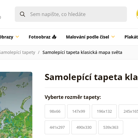
0
Obrazy
Fotoobraz 📤
Malování podle čísel
Plaká
Samolepící tapety
Samolepící tapeta klasická mapa světa
Samolepící tapeta kl
Vyberte rozměr tapety:
98x66
147x99
196x132
245x16
441x297
490x330
539x363