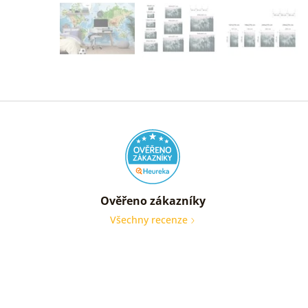
Ověřeno zákazníky
Všechny recenze
nic
Ověře
zákaz
05. 08