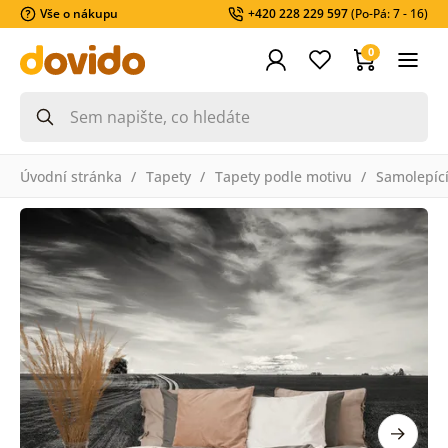
Vše o nákupu
+420 228 229 597
(Po-Pá: 7 - 16)
0
Úvodní stránka
Tapety
Tapety podle motivu
Samolepící