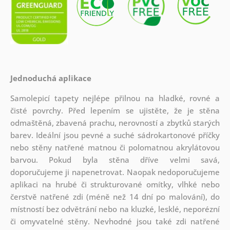
Jednoduchá aplikace
Samolepicí tapety nejlépe přilnou na hladké, rovné a
čisté povrchy. Před lepením se ujistěte, že je stěna
odmaštěná, zbavená prachu, nerovností a zbytků starých
barev. Ideální jsou pevné a suché sádrokartonové příčky
nebo stěny natřené matnou či polomatnou akrylátovou
barvou. Pokud byla stěna dříve velmi savá,
doporučujeme ji napenetrovat. Naopak nedoporučujeme
aplikaci na hrubé či strukturované omítky, vlhké nebo
čerstvě natřené zdi (méně než 14 dní po malování), do
místností bez odvětrání nebo na kluzké, lesklé, neporézní
či omyvatelné stěny. Nevhodné jsou také zdi natřené