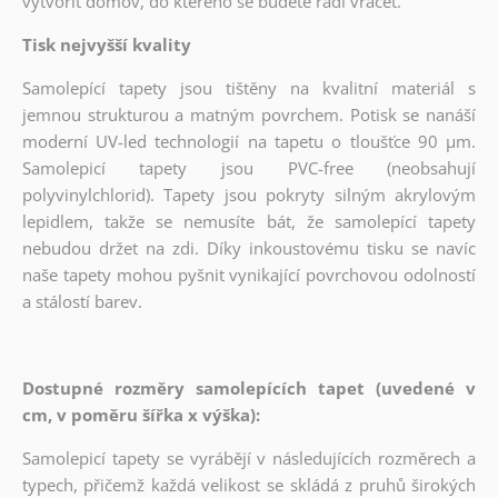
vytvořit domov, do kterého se budete rádi vracet.
Tisk nejvyšší kvality
Samolepící tapety jsou tištěny na kvalitní materiál s
jemnou strukturou a matným povrchem. Potisk se nanáší
moderní UV-led technologií na tapetu o tloušťce 90 µm.
Samolepicí tapety jsou PVC-free (neobsahují
polyvinylchlorid). Tapety jsou pokryty silným akrylovým
lepidlem, takže se nemusíte bát, že samolepící tapety
nebudou držet na zdi. Díky inkoustovému tisku se navíc
naše tapety mohou pyšnit vynikající povrchovou odolností
a stálostí barev.
Dostupné rozměry samolepících tapet (uvedené v
cm, v poměru šířka x výška):
Samolepicí tapety se vyrábějí v následujících rozměrech a
typech, přičemž každá velikost se skládá z pruhů širokých