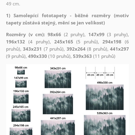
49 cm.
1) Samolepící fototapety - běžné rozměry (motiv
tapety zůstává stejný, mění se jen velikost)
Rozměry (v cm): 98x66
(2 pruhy),
147x99
(3 pruhy),
196x132
(4 pruhy),
245x165
(5 pruhů),
294x198
(6
pruhů),
343x231
(7 pruhů),
392x264
(8 pruhů),
441x297
(9 pruhů),
490x330
(10 pruhů),
539x363
(11 pruhů)