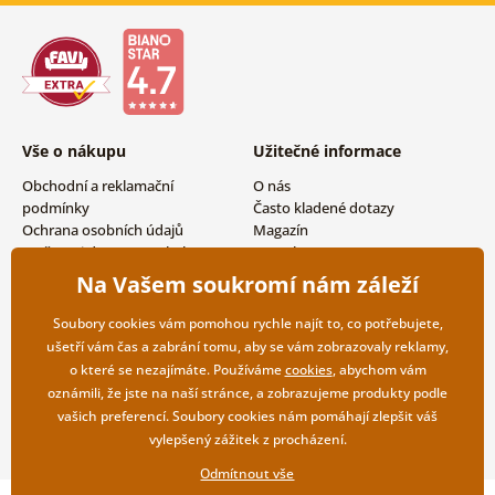
Vše o nákupu
Užitečné informace
Obchodní a reklamační
O nás
podmínky
Často kladené dotazy
Ochrana osobních údajů
Magazín
Možnosti dopravy a platby
Kontakty
Vrácení zboží
Velkoobchodní spolupráce
Na Vašem soukromí nám záleží
Soubory cookies vám pomohou rychle najít to, co potřebujete,
ušetří vám čas a zabrání tomu, aby se vám zobrazovaly reklamy,
o které se nezajímáte. Používáme
cookies
, abychom vám
oznámili, že jste na naší stránce, a zobrazujeme produkty podle
vašich preferencí. Soubory cookies nám pomáhají zlepšit váš
vylepšený zážitek z procházení.
Odmítnout vše