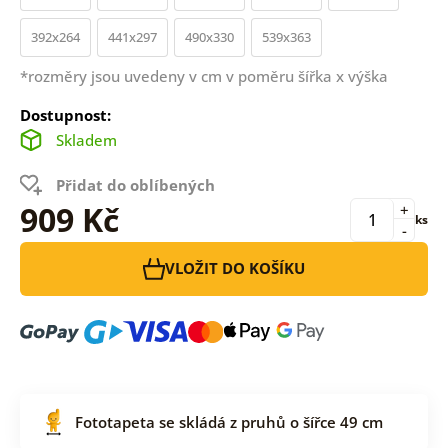
392x264
441x297
490x330
539x363
*rozměry jsou uvedeny v cm v poměru šířka x výška
Dostupnost:
Skladem
Přidat do oblíbených
909 Kč
+
ks
-
VLOŽIT DO KOŠÍKU
Fototapeta se skládá z pruhů o šířce 49 cm