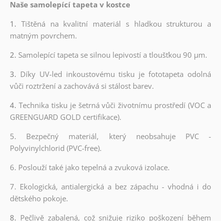
Naše samolepící tapeta v kostce
1.
Tištěná na kvalitní materiál s hladkou strukturou a
matným povrchem.
2.
Samolepící tapeta se silnou lepivostí a tloušťkou 90 µm.
3.
Díky UV-led inkoustovému tisku je fototapeta odolná
vůči roztržení a zachovává si stálost barev.
4.
Technika tisku je šetrná vůči životnímu prostředí (VOC a
GREENGUARD GOLD certifikace).
5. Bezpečný materiál, který neobsahuje PVC -
Polyvinylchlorid (PVC-free).
6. Poslouží také jako tepelná a zvuková izolace.
7. Ekologická, antialergická a bez zápachu - vhodná i do
dětského pokoje.
8.
Pečlivě zabalená, což snižuje riziko poškození během