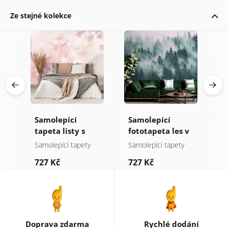
Ze stejné kolekce
Samolepící
Samolepící
S
ž
tapeta listy s
fototapeta les v
t
pastelovým
mlze
n
Samolepící tapety
Samolepící tapety
S
nádechem
727 Kč
727 Kč
7
Doprava zdarma
Rychlé dodání