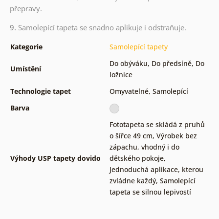
přepravy.
9.
Samolepící tapeta se snadno aplikuje i odstraňuje.
Kategorie
Samolepící tapety
Do obýváku
,
Do předsíně
,
Do
Umístění
ložnice
Technologie tapet
Omyvatelné
,
Samolepící
Barva
Fototapeta se skládá z pruhů
o šířce 49 cm
,
Výrobek bez
zápachu, vhodný i do
Výhody USP tapety dovido
dětského pokoje
,
Jednoduchá aplikace, kterou
zvládne každý
,
Samolepící
tapeta se silnou lepivostí