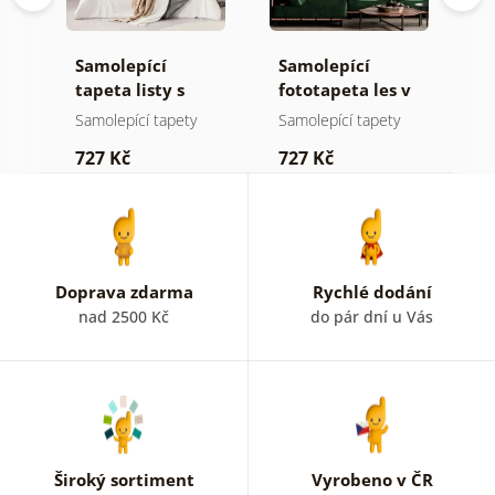
Samolepící
Samolepící
S
a
tapeta listy s
fototapeta les v
t
pastelovým
mlze
z
Samolepící tapety
Samolepící tapety
S
nádechem
p
727 Kč
727 Kč
7
b
k
Doprava zdarma
Rychlé dodání
nad 2500 Kč
do pár dní u Vás
Široký sortiment
Vyrobeno v ČR