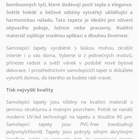
bambusových tyčí, které dodávají pocit tepla a elegance.
Světlé hnědé a béžové odstíny vytvářejí uklidňující a
harmonickou náladu. Tato tapeta je ideální pro oživení
obývacího pokoje, ložnice nebo pracovny. Kvalitní
materiál zajišťuje snadnou aplikaci a dlouhou životnost.
Samolepící tapety vyráběné s láskou mohou zkrášlit
interiér i u vás doma. Vyberte si z jedinečných motivů,
přineste radost a svěží vánek v podobě nové bytové
dekorace. I prostřednictvím samolepících tapet si dokážete
vytvořit domov, do kterého se budete rádi vracet.
Tisk nejvyšší kvality
Samolepící tapety jsou tištěny na kvalitní materiál s
jemnou strukturou a matným povrchem. Potisk se nanáší
moderní UV-led technologií na tapetu o tloušťce 90 µm.
Samolepicí tapety jsou PVC-free (neobsahují
polyvinylchlorid). Tapety jsou pokryty silným akrylovým
lepidlem, takže se nemusíte bát, že samolepící tapety