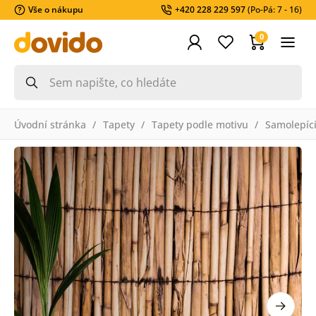
Vše o nákupu
+420 228 229 597
(Po-Pá: 7 - 16)
0
Úvodní stránka
Tapety
Tapety podle motivu
Samolepící