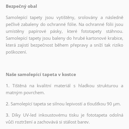
Bezpečný obal
Samolepící tapety jsou vytištěny, srolovány a následně
pečlivě zabaleny do ochranné fólie. Na ochranné fólii jsou
umístěny papírové pásky, které fototapety stáhnou.
Samolepící tapety jsou baleny do hrubé kartonové krabice,
která zajistí bezpečnost během přepravy a sníží tak riziko
poškození.
Naše samolepící tapeta v kostce
1.
Tištěná na kvalitní materiál s hladkou strukturou a
matným povrchem.
2.
Samolepící tapeta se silnou lepivostí a tloušťkou 90 µm.
3.
Díky UV-led inkoustovému tisku je fototapeta odolná
vůči roztržení a zachovává si stálost barev.