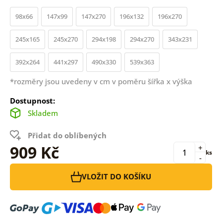
98x66
147x99
147x270
196x132
196x270
245x165
245x270
294x198
294x270
343x231
392x264
441x297
490x330
539x363
*rozměry jsou uvedeny v cm v poměru šířka x výška
Dostupnost:
Skladem
Přidat do oblíbených
909 Kč
+
ks
-
VLOŽIT DO KOŠÍKU