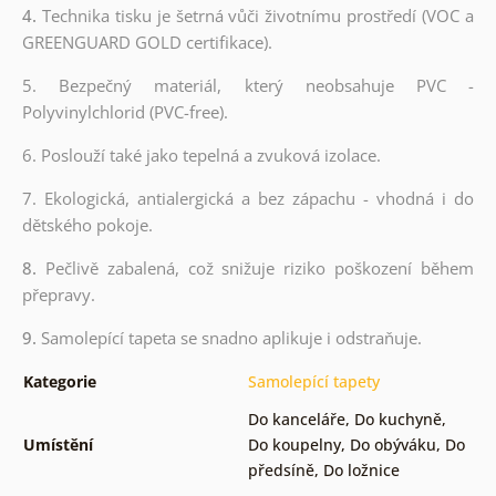
4.
Technika tisku je šetrná vůči životnímu prostředí (VOC a
GREENGUARD GOLD certifikace).
5. Bezpečný materiál, který neobsahuje PVC -
Polyvinylchlorid (PVC-free).
6. Poslouží také jako tepelná a zvuková izolace.
7. Ekologická, antialergická a bez zápachu - vhodná i do
dětského pokoje.
8.
Pečlivě zabalená, což snižuje riziko poškození během
přepravy.
9.
Samolepící tapeta se snadno aplikuje i odstraňuje.
Kategorie
Samolepící tapety
Do kanceláře
,
Do kuchyně
,
Umístění
Do koupelny
,
Do obýváku
,
Do
předsíně
,
Do ložnice