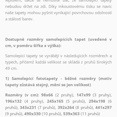
nebudou držet na zdi. Díky inkoustovému tisku se navíc
naše tapety mohou pyšnit vynikající povrchovou odolností
a stálostí barev.
Dostupné rozměry samolepících tapet (uvedené v
cm, v poměru šířka x výška):
Samolepicí tapety se vyrábějí v následujících rozměrech a
typech, přičemž každá velikost se skládá z pruhů širokých
49 cm.
1) Samolepící fototapety - běžné rozměry (motiv
tapety zůstává stejný, mění se jen velikost)
Rozměry (v cm): 98x66
(2 pruhy),
147x99
(3 pruhy),
196x132
(4 pruhy),
245x165
(5 pruhů),
294x198
(6
pruhů),
343x231
(7 pruhů),
392x264
(8 pruhů),
441x297
(9 pruhů),
490x330
(10 pruhů),
539x363
(11 pruhů)