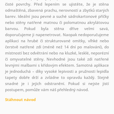
čisté povrchy. Před lepením se ujistěte, že je stěna
odmaštěná, zbavená prachu, nerovností a zbytků starých
barev. Ideální jsou pevné a suché sádrokartonové příčky
nebo stěny natřené matnou či polomatnou akrylátovou
barvou. Pokud byla stěna dříve velmi savá,
doporučujeme ji napenetrovat. Naopak nedoporučujeme
aplikaci na hrubé či strukturované omítky, vlhké nebo
čerstvě natřené zdi (méně než 14 dní po malování), do
místností bez odvětrání nebo na kluzké, lesklé, neporézní
či omyvatelné stěny. Nevhodné jsou také zdi natřené
levnými malbami s křídovým efektem. Samotná aplikace
je jednoduchá – díky vysoké lepivosti a pružnosti lepidla
tapety dobře drží a zvládne to opravdu každý. Stejně
snadné je i jejich odstranění. Pokud si nejste jistí
postupem, pomůže vám náš přehledný návod.
Stáhnout návod