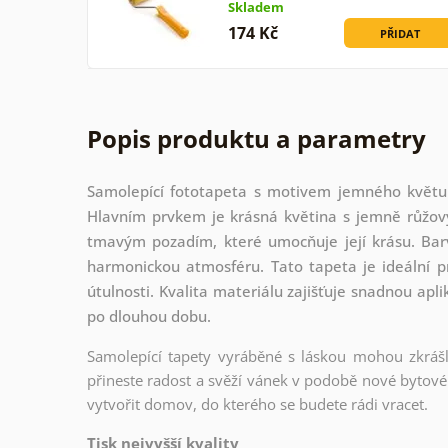
Skladem
174 Kč
PŘIDAT
Popis produktu a parametry
Samolepící fototapeta s motivem jemného květu 
Hlavním prvkem je krásná květina s jemně růžov
tmavým pozadím, které umocňuje její krásu. Barv
harmonickou atmosféru. Tato tapeta je ideální p
útulnosti. Kvalita materiálu zajišťuje snadnou apli
po dlouhou dobu.
Samolepící tapety vyráběné s láskou mohou zkrášli
přineste radost a svěží vánek v podobě nové bytové 
vytvořit domov, do kterého se budete rádi vracet.
Tisk nejvyšší kvality