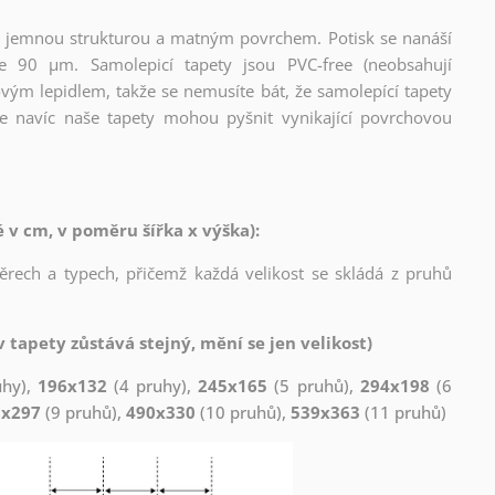
l s jemnou strukturou a matným povrchem. Potisk se nanáší
ce 90 µm. Samolepicí tapety jsou PVC-free (neobsahují
ovým lepidlem, takže se nemusíte bát, že samolepící tapety
e navíc naše tapety mohou pyšnit vynikající povrchovou
v cm, v poměru šířka x výška):
měrech a typech, přičemž každá velikost se skládá z pruhů
 tapety zůstává stejný, mění se jen velikost)
uhy),
196x132
(4 pruhy),
245x165
(5 pruhů),
294x198
(6
1x297
(9 pruhů),
490x330
(10 pruhů),
539x363
(11 pruhů)