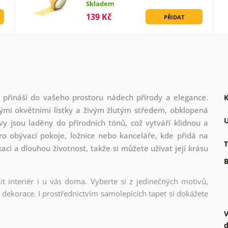
Skladem
139 Kč
PŘIDAT
přináší do vašeho prostoru nádech přírody a elegance.
K
ými okvětními lístky a živým žlutým středem, obklopená
U
y jsou laděny do přírodních tónů, což vytváří klidnou a
ro obývací pokoje, ložnice nebo kanceláře, kde přidá na
T
kaci a dlouhou životnost, takže si můžete užívat její krásu
B
t interiér i u vás doma. Vyberte si z jedinečných motivů,
dekorace. I prostřednictvím samolepících tapet si dokážete
V
d