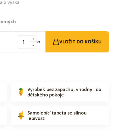
a x výška
íbených
+
VLOŽIT DO KOŠÍKU
ks
-
Výrobek bez zápachu, vhodný i do
dětského pokoje
Samolepící tapeta se silnou
lepivostí