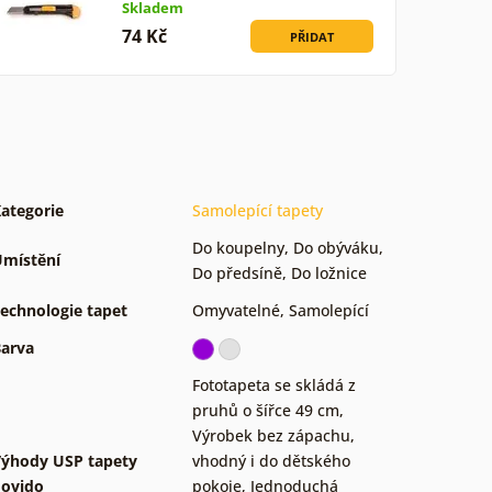
Skladem
74 Kč
PŘIDAT
ategorie
Samolepící tapety
Do koupelny
,
Do obýváku
,
místění
Do předsíně
,
Do ložnice
echnologie tapet
Omyvatelné
,
Samolepící
arva
Fototapeta se skládá z
pruhů o šířce 49 cm
,
Výrobek bez zápachu,
ýhody USP tapety
vhodný i do dětského
ovido
pokoje
,
Jednoduchá