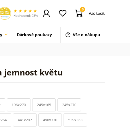
0
Váš košík
Hodnocení: 93%
ty
Dárkové poukazy
Vše o nákupu
a jemnost květu
2
196x270
245x165
245x270
x264
441x297
490x330
539x363