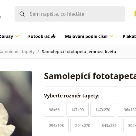
0
Obrazy
Fotoobraz 📤
Malování podle čísel
Plaká
Samolepící tapety
Samolepící fototapeta jemnost květu
Samolepící fototapet
Vyberte rozměr tapety:
98x66
147x99
147x270
196x13
294x198
294x270
343x231
392