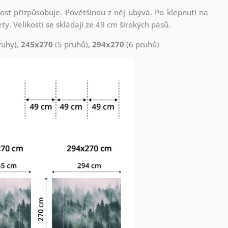
st přizpůsobuje. Povětšinou z něj ubývá. Po klepnutí na
. Velikosti se skládají ze 49 cm širokých pásů.
ruhy),
245x270
(5 pruhů)
, 294x270
(6 pruhů)