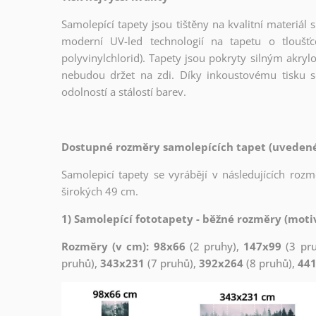
Samolepící tapety jsou tištěny na kvalitní materiá
moderní UV-led technologií na tapetu o tloušť
polyvinylchlorid). Tapety jsou pokryty silným akryl
nebudou držet na zdi. Díky inkoustovému tisku s
odolností a stálostí barev.
Dostupné rozměry samolepících tapet (uvedené 
Samolepicí tapety se vyrábějí v následujících roz
širokých 49 cm.
1) Samolepící fototapety - běžné rozměry (motiv
Rozměry (v cm): 98x66
(2 pruhy),
147x99
(3 pr
pruhů),
343x231
(7 pruhů),
392x264
(8 pruhů),
44