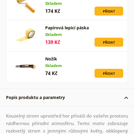
Skladem
174 Kč
PŘIDAT
Papírová lepicí páska
Skladem
139 Kč
PŘIDAT
Nožík
Skladem
74 Kč
PŘIDAT
Popis produktu a parametry
Kouzelný strom uprostřed hor přináší do vašeho prostoru
nádhernou přírodní atmosféru. Tento motiv zobrazuje
rozkvetlý strom s jemnými růžovými květy, obklopený