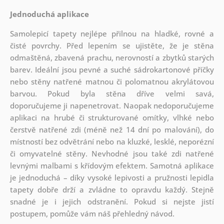
Jednoduchá aplikace
Samolepicí tapety nejlépe přilnou na hladké, rovné a
čisté povrchy. Před lepením se ujistěte, že je stěna
odmaštěná, zbavená prachu, nerovností a zbytků starých
barev. Ideální jsou pevné a suché sádrokartonové příčky
nebo stěny natřené matnou či polomatnou akrylátovou
barvou. Pokud byla stěna dříve velmi savá,
doporučujeme ji napenetrovat. Naopak nedoporučujeme
aplikaci na hrubé či strukturované omítky, vlhké nebo
čerstvě natřené zdi (méně než 14 dní po malování), do
místností bez odvětrání nebo na kluzké, lesklé, neporézní
či omyvatelné stěny. Nevhodné jsou také zdi natřené
levnými malbami s křídovým efektem. Samotná aplikace
je jednoduchá – díky vysoké lepivosti a pružnosti lepidla
tapety dobře drží a zvládne to opravdu každý. Stejně
snadné je i jejich odstranění. Pokud si nejste jistí
postupem, pomůže vám náš přehledný návod.