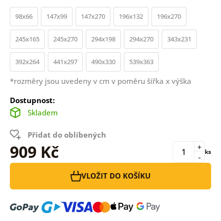
98x66
147x99
147x270
196x132
196x270
245x165
245x270
294x198
294x270
343x231
392x264
441x297
490x330
539x363
*rozměry jsou uvedeny v cm v poměru šířka x výška
Dostupnost:
Skladem
Přidat do oblíbených
909 Kč
+
ks
-
VLOŽIT DO KOŠÍKU