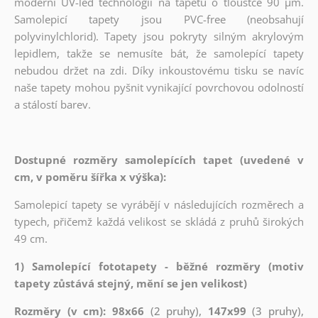
moderní UV-led technologií na tapetu o tloušťce 90 µm.
Samolepicí tapety jsou PVC-free (neobsahují
polyvinylchlorid). Tapety jsou pokryty silným akrylovým
lepidlem, takže se nemusíte bát, že samolepící tapety
nebudou držet na zdi. Díky inkoustovému tisku se navíc
naše tapety mohou pyšnit vynikající povrchovou odolností
a stálostí barev.
Dostupné rozměry samolepících tapet (uvedené v
cm, v poměru šířka x výška):
Samolepicí tapety se vyrábějí v následujících rozměrech a
typech, přičemž každá velikost se skládá z pruhů širokých
49 cm.
1) Samolepící fototapety - běžné rozměry (motiv
tapety zůstává stejný, mění se jen velikost)
Rozměry (v cm): 98x66
(2 pruhy),
147x99
(3 pruhy),