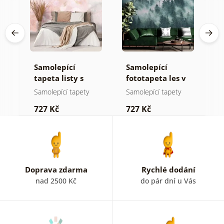
Samolepící
Samolepící
S
ž
tapeta listy s
fototapeta les v
t
pastelovým
mlze
z
Samolepící tapety
Samolepící tapety
S
nádechem
p
727 Kč
727 Kč
7
b
k
Doprava zdarma
Rychlé dodání
nad 2500 Kč
do pár dní u Vás