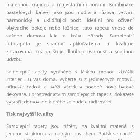
malebnou krajinou a majestátními horami. Kombinace
pastelových barev, jako jsou modrá a růžová, vytváří
harmonický a uklidňující pocit. Ideální pro oživení
obývacího pokoje nebo ložnice, tato tapeta vnese do
vašeho domova klid a krásu přírody. Samolepící
fototapeta je snadno aplikovatelná a kvalitně
zpracovaná, což zajišťuje dlouhou životnost a snadnou
údržbu.
Samolepící tapety vyráběné s láskou mohou zkrášlit
interiér i u vás doma. Vyberte si z jedinečných motivů,
přineste radost a svěží vánek v podobě nové bytové
dekorace. I prostřednictvím samolepících tapet si dokážete
vytvořit domov, do kterého se budete rádi vracet.
Tisk nejvyšší kvality
Samolepící tapety jsou tištěny na kvalitní materiál s
jemnou strukturou a matným povrchem. Potisk se nanáší