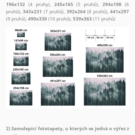
196x132
(4 pruhy),
245x165
(5 pruhů),
294x198
(6
pruhů),
343x231
(7 pruhů),
392x264
(8 pruhů),
441x297
(9 pruhů),
490x330
(10 pruhů),
539x363
(11 pruhů)
2) Samolepící fototapety, u kterých se jedná o výřez z