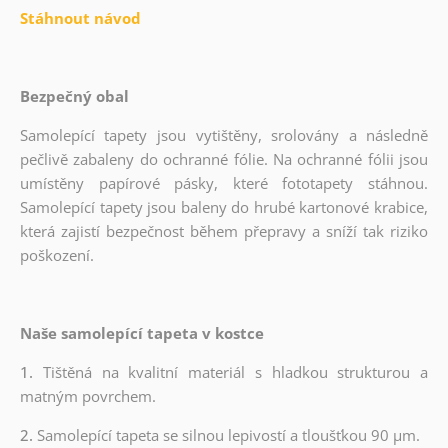
Stáhnout návod
Bezpečný obal
Samolepící tapety jsou vytištěny, srolovány a následně
pečlivě zabaleny do ochranné fólie. Na ochranné fólii jsou
umístěny papírové pásky, které fototapety stáhnou.
Samolepící tapety jsou baleny do hrubé kartonové krabice,
která zajistí bezpečnost během přepravy a sníží tak riziko
poškození.
Naše samolepící tapeta v kostce
1.
Tištěná na kvalitní materiál s hladkou strukturou a
matným povrchem.
2.
Samolepící tapeta se silnou lepivostí a tloušťkou 90 µm.