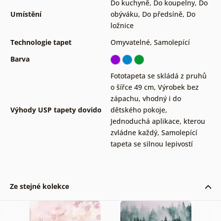
Do kuchyně
,
Do koupelny
,
Do
Umístění
obýváku
,
Do předsíně
,
Do
ložnice
Technologie tapet
Omyvatelné
,
Samolepící
Barva
Fototapeta se skládá z pruhů
o šířce 49 cm
,
Výrobek bez
zápachu, vhodný i do
Výhody USP tapety dovido
dětského pokoje
,
Jednoduchá aplikace, kterou
zvládne každý
,
Samolepící
tapeta se silnou lepivostí
Ze stejné kolekce