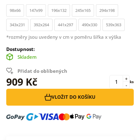
98x66
147x99
196x132
245x165
294x198
343x231
392x264
441x297
490x330
539x363
*rozměry jsou uvedeny v cm v poměru šířka x výška
Dostupnost:
Skladem
Přidat do oblíbených
909 Kč
+
ks
-
VLOŽIT DO KOŠÍKU