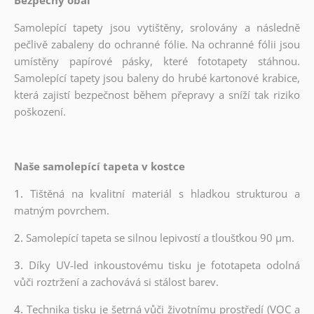
Samolepící tapety jsou vytištěny, srolovány a následně
pečlivě zabaleny do ochranné fólie. Na ochranné fólii jsou
umístěny papírové pásky, které fototapety stáhnou.
Samolepící tapety jsou baleny do hrubé kartonové krabice,
která zajistí bezpečnost během přepravy a sníží tak riziko
poškození.
Naše samolepící tapeta v kostce
1.
Tištěná na kvalitní materiál s hladkou strukturou a
matným povrchem.
2.
Samolepící tapeta se silnou lepivostí a tloušťkou 90 µm.
3.
Díky UV-led inkoustovému tisku je fototapeta odolná
vůči roztržení a zachovává si stálost barev.
4.
Technika tisku je šetrná vůči životnímu prostředí (VOC a