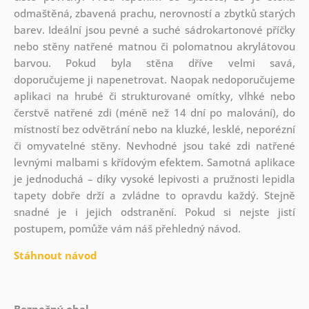
odmaštěná, zbavená prachu, nerovností a zbytků starých
barev. Ideální jsou pevné a suché sádrokartonové příčky
nebo stěny natřené matnou či polomatnou akrylátovou
barvou. Pokud byla stěna dříve velmi savá,
doporučujeme ji napenetrovat. Naopak nedoporučujeme
aplikaci na hrubé či strukturované omítky, vlhké nebo
čerstvě natřené zdi (méně než 14 dní po malování), do
místností bez odvětrání nebo na kluzké, lesklé, neporézní
či omyvatelné stěny. Nevhodné jsou také zdi natřené
levnými malbami s křídovým efektem. Samotná aplikace
je jednoduchá – díky vysoké lepivosti a pružnosti lepidla
tapety dobře drží a zvládne to opravdu každý. Stejně
snadné je i jejich odstranění. Pokud si nejste jistí
postupem, pomůže vám náš přehledný návod.
Stáhnout návod
Bezpečný obal