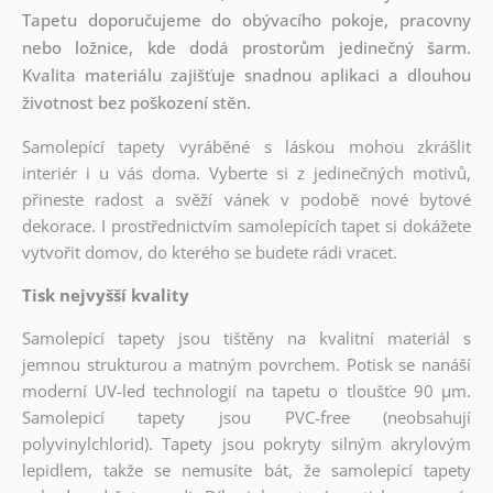
Tapetu doporučujeme do obývacího pokoje, pracovny
nebo ložnice, kde dodá prostorům jedinečný šarm.
Kvalita materiálu zajišťuje snadnou aplikaci a dlouhou
životnost bez poškození stěn.
Samolepící tapety vyráběné s láskou mohou zkrášlit
interiér i u vás doma. Vyberte si z jedinečných motivů,
přineste radost a svěží vánek v podobě nové bytové
dekorace. I prostřednictvím samolepících tapet si dokážete
vytvořit domov, do kterého se budete rádi vracet.
Tisk nejvyšší kvality
Samolepící tapety jsou tištěny na kvalitní materiál s
jemnou strukturou a matným povrchem. Potisk se nanáší
moderní UV-led technologií na tapetu o tloušťce 90 µm.
Samolepicí tapety jsou PVC-free (neobsahují
polyvinylchlorid). Tapety jsou pokryty silným akrylovým
lepidlem, takže se nemusíte bát, že samolepící tapety