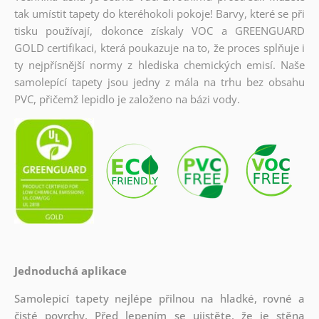
tak umístit tapety do kteréhokoli pokoje! Barvy, které se při
tisku používají, dokonce získaly VOC a GREENGUARD
GOLD certifikaci, která poukazuje na to, že proces splňuje i
ty nejpřísnější normy z hlediska chemických emisí. Naše
samolepící tapety jsou jedny z mála na trhu bez obsahu
PVC, přičemž lepidlo je založeno na bázi vody.
Jednoduchá aplikace
Samolepicí tapety nejlépe přilnou na hladké, rovné a
čisté povrchy. Před lepením se ujistěte, že je stěna