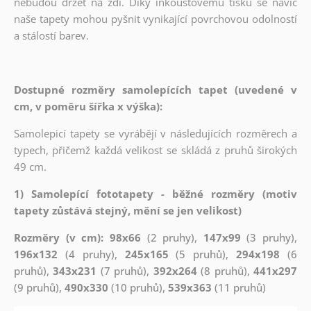
nebudou držet na zdi. Díky inkoustovému tisku se navíc
naše tapety mohou pyšnit vynikající povrchovou odolností
a stálostí barev.
Dostupné rozměry samolepících tapet (uvedené v
cm, v poměru šířka x výška):
Samolepicí tapety se vyrábějí v následujících rozměrech a
typech, přičemž každá velikost se skládá z pruhů širokých
49 cm.
1) Samolepící fototapety - běžné rozměry (motiv
tapety zůstává stejný, mění se jen velikost)
Rozměry (v cm): 98x66
(2 pruhy),
147x99
(3 pruhy),
196x132
(4 pruhy),
245x165
(5 pruhů),
294x198
(6
pruhů),
343x231
(7 pruhů),
392x264
(8 pruhů),
441x297
(9 pruhů),
490x330
(10 pruhů),
539x363
(11 pruhů)