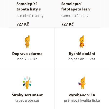
Samolepící
Samolepící
S
ž
tapeta listy s
fototapeta les v
t
pastelovým
mlze
n
Samolepící tapety
Samolepící tapety
S
nádechem
727 Kč
727 Kč
7
Doprava zdarma
Rychlé dodání
nad 2500 Kč
do pár dní u Vás
Široký sortiment
Vyrobeno v ČR
tapet a obrazů
prémiová kvalita tisku