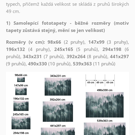
typech, přičemž každá velikost se skládá z pruhů širokých
49 cm.
1) Samolepící fototapety - běžné rozměry (motiv
tapety zůstává stejný, mění se jen velikost)
Rozměry (v cm): 98x66
(2 pruhy),
147x99
(3 pruhy),
196x132
(4 pruhy),
245x165
(5 pruhů),
294x198
(6
pruhů),
343x231
(7 pruhů),
392x264
(8 pruhů),
441x297
(9 pruhů),
490x330
(10 pruhů),
539x363
(11 pruhů)