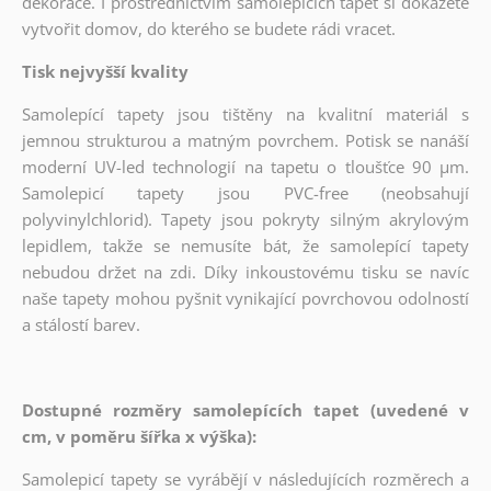
dekorace. I prostřednictvím samolepících tapet si dokážete
vytvořit domov, do kterého se budete rádi vracet.
Tisk nejvyšší kvality
Samolepící tapety jsou tištěny na kvalitní materiál s
jemnou strukturou a matným povrchem. Potisk se nanáší
moderní UV-led technologií na tapetu o tloušťce 90 µm.
Samolepicí tapety jsou PVC-free (neobsahují
polyvinylchlorid). Tapety jsou pokryty silným akrylovým
lepidlem, takže se nemusíte bát, že samolepící tapety
nebudou držet na zdi. Díky inkoustovému tisku se navíc
naše tapety mohou pyšnit vynikající povrchovou odolností
a stálostí barev.
Dostupné rozměry samolepících tapet (uvedené v
cm, v poměru šířka x výška):
Samolepicí tapety se vyrábějí v následujících rozměrech a