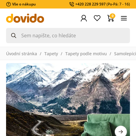
Vše o nákupu
+420 228 229 597
(Po-Pá: 7 - 16)
0
Úvodní stránka
Tapety
Tapety podle motivu
Samolepící