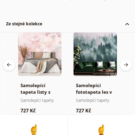
Ze stejné kolekce
Samolepící
Samolepící
S
ž
tapeta listy s
fototapeta les v
t
pastelovým
mlze
z
Samolepící tapety
Samolepící tapety
S
nádechem
p
727 Kč
727 Kč
7
b
k