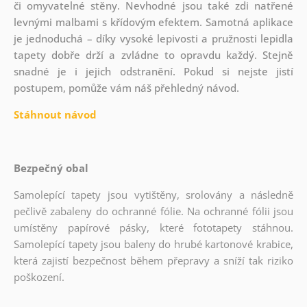
či omyvatelné stěny. Nevhodné jsou také zdi natřené
levnými malbami s křídovým efektem. Samotná aplikace
je jednoduchá – díky vysoké lepivosti a pružnosti lepidla
tapety dobře drží a zvládne to opravdu každý. Stejně
snadné je i jejich odstranění. Pokud si nejste jistí
postupem, pomůže vám náš přehledný návod.
Stáhnout návod
Bezpečný obal
Samolepící tapety jsou vytištěny, srolovány a následně
pečlivě zabaleny do ochranné fólie. Na ochranné fólii jsou
umístěny papírové pásky, které fototapety stáhnou.
Samolepící tapety jsou baleny do hrubé kartonové krabice,
která zajistí bezpečnost během přepravy a sníží tak riziko
poškození.