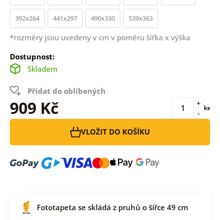
392x264
441x297
490x330
539x363
*rozměry jsou uvedeny v cm v poměru šířka x výška
Dostupnost:
Skladem
Přidat do oblíbených
909 Kč
+
ks
-
VLOŽIT DO KOŠÍKU
Fototapeta se skládá z pruhů o šířce 49 cm