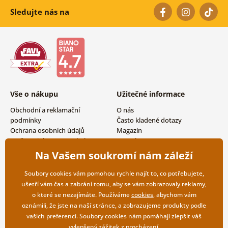
Sledujte nás na
Vše o nákupu
Užitečné informace
Obchodní a reklamační
O nás
podmínky
Často kladené dotazy
Ochrana osobních údajů
Magazín
Možnosti dopravy a platby
Kontakty
Vrácení zboží
Velkoobchodní spolupráce
Na Vašem soukromí nám záleží
Soubory cookies vám pomohou rychle najít to, co potřebujete,
ušetří vám čas a zabrání tomu, aby se vám zobrazovaly reklamy,
o které se nezajímáte. Používáme
cookies
, abychom vám
oznámili, že jste na naší stránce, a zobrazujeme produkty podle
vašich preferencí. Soubory cookies nám pomáhají zlepšit váš
vylepšený zážitek z procházení.