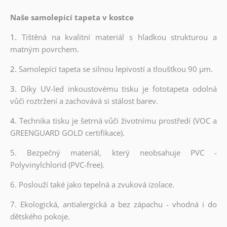
Naše samolepící tapeta v kostce
1.
Tištěná na kvalitní materiál s hladkou strukturou a
matným povrchem.
2.
Samolepící tapeta se silnou lepivostí a tloušťkou 90 µm.
3.
Díky UV-led inkoustovému tisku je fototapeta odolná
vůči roztržení a zachovává si stálost barev.
4.
Technika tisku je šetrná vůči životnímu prostředí (VOC a
GREENGUARD GOLD certifikace).
5. Bezpečný materiál, který neobsahuje PVC -
Polyvinylchlorid (PVC-free).
6. Poslouží také jako tepelná a zvuková izolace.
7. Ekologická, antialergická a bez zápachu - vhodná i do
dětského pokoje.