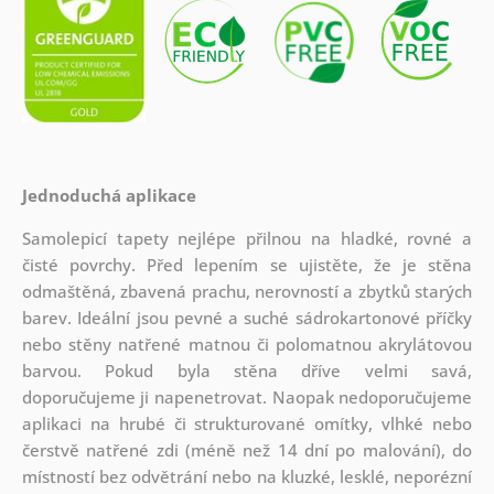
Jednoduchá aplikace
Samolepicí tapety nejlépe přilnou na hladké, rovné a
čisté povrchy. Před lepením se ujistěte, že je stěna
odmaštěná, zbavená prachu, nerovností a zbytků starých
barev. Ideální jsou pevné a suché sádrokartonové příčky
nebo stěny natřené matnou či polomatnou akrylátovou
barvou. Pokud byla stěna dříve velmi savá,
doporučujeme ji napenetrovat. Naopak nedoporučujeme
aplikaci na hrubé či strukturované omítky, vlhké nebo
čerstvě natřené zdi (méně než 14 dní po malování), do
místností bez odvětrání nebo na kluzké, lesklé, neporézní