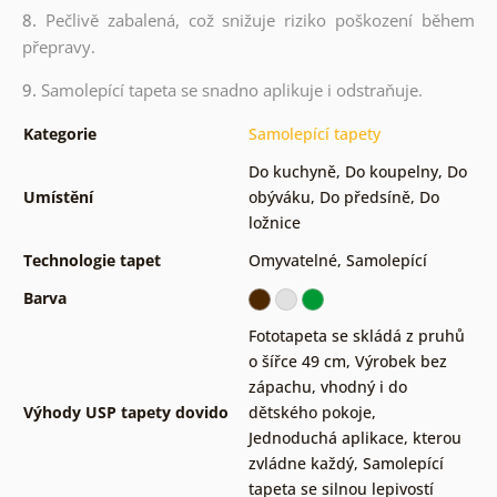
8.
Pečlivě zabalená, což snižuje riziko poškození během
přepravy.
9.
Samolepící tapeta se snadno aplikuje i odstraňuje.
Kategorie
Samolepící tapety
Do kuchyně
,
Do koupelny
,
Do
Umístění
obýváku
,
Do předsíně
,
Do
ložnice
Technologie tapet
Omyvatelné
,
Samolepící
Barva
Fototapeta se skládá z pruhů
o šířce 49 cm
,
Výrobek bez
zápachu, vhodný i do
Výhody USP tapety dovido
dětského pokoje
,
Jednoduchá aplikace, kterou
zvládne každý
,
Samolepící
tapeta se silnou lepivostí