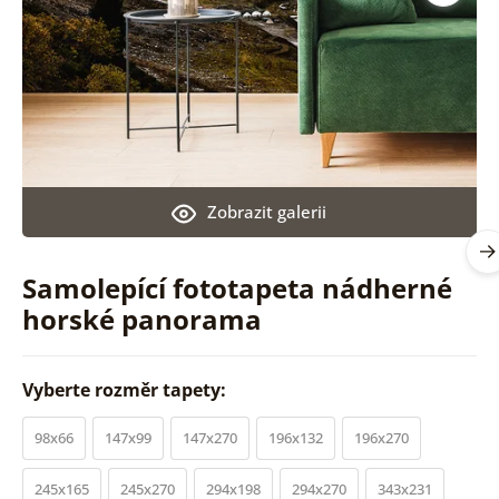
Zobrazit galerii
Samolepící fototapeta nádherné
horské panorama
Vyberte rozměr tapety:
98x66
147x99
147x270
196x132
196x270
245x165
245x270
294x198
294x270
343x231