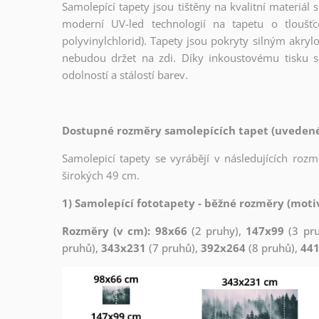
Samolepící tapety jsou tištěny na kvalitní materiá
moderní UV-led technologií na tapetu o tloušť
polyvinylchlorid). Tapety jsou pokryty silným akryl
nebudou držet na zdi. Díky inkoustovému tisku s
odolností a stálostí barev.
Dostupné rozměry samolepících tapet (uvedené 
Samolepicí tapety se vyrábějí v následujících roz
širokých 49 cm.
1) Samolepící fototapety - běžné rozměry (motiv
Rozměry (v cm): 98x66
(2 pruhy),
147x99
(3 pr
pruhů),
343x231
(7 pruhů),
392x264
(8 pruhů),
44