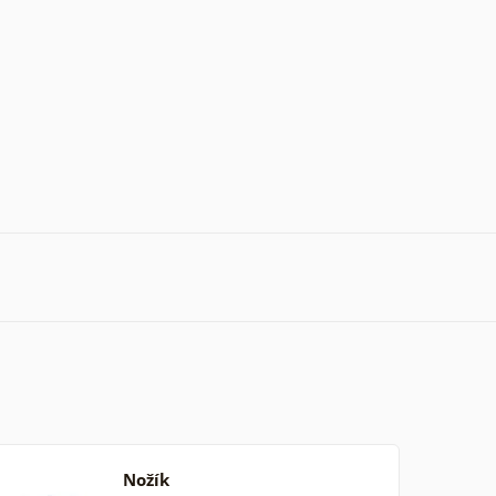
Nožík