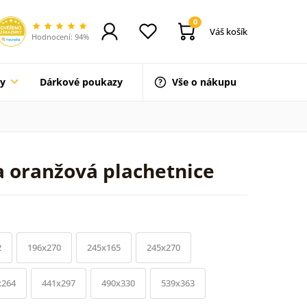
0
Váš košík
Hodnocení: 94%
ty
Dárkové poukazy
Vše o nákupu
a oranžová plachetnice
2
196x270
245x165
245x270
x264
441x297
490x330
539x363