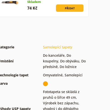
Skladem
74 Kč
PŘIDAT
ategorie
Samolepící tapety
Do kanceláře
,
Do
místění
koupelny
,
Do obýváku
,
Do
předsíně
,
Do ložnice
echnologie tapet
Omyvatelné
,
Samolepící
arva
Fototapeta se skládá z
pruhů o šířce 49 cm
,
Výrobek bez zápachu,
ýhody USP tapety
vhodný i do dětského