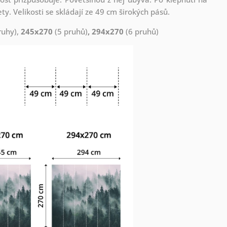
. Velikosti se skládají ze 49 cm širokých pásů.
ruhy),
245x270
(5 pruhů)
, 294x270
(6 pruhů)