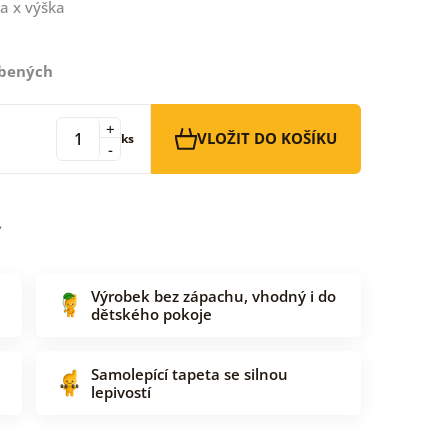
a x výška
íbených
+
VLOŽIT DO KOŠÍKU
ks
-
Výrobek bez zápachu, vhodný i do
dětského pokoje
Samolepící tapeta se silnou
lepivostí