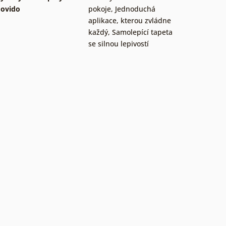
ovido
pokoje
,
Jednoduchá
aplikace, kterou zvládne
každý
,
Samolepící tapeta
se silnou lepivostí