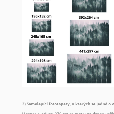
2) Samolepící fototapety, u kterých se jedná o 
U tapet s výškou 270 cm se motiv na danou veliko