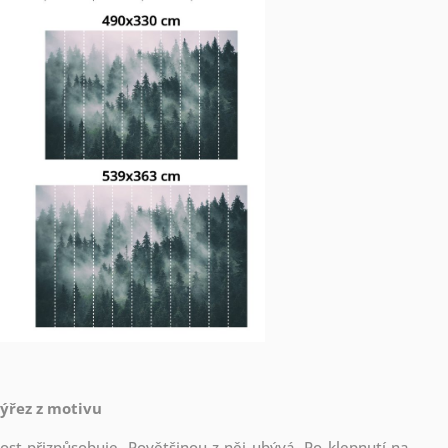
výřez z motivu
st přizpůsobuje. Povětšinou z něj ubývá. Po klepnutí na