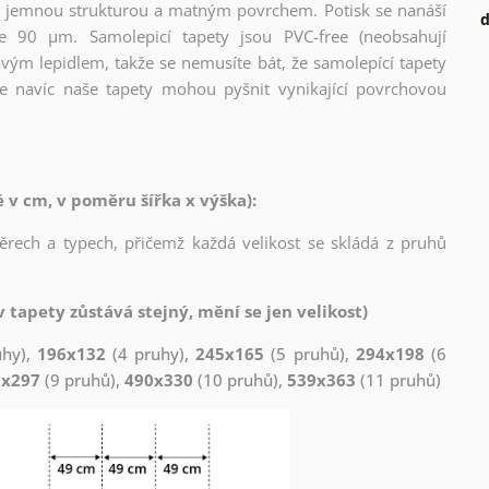
l s jemnou strukturou a matným povrchem. Potisk se nanáší
d
ce 90 µm. Samolepicí tapety jsou PVC-free (neobsahují
ovým lepidlem, takže se nemusíte bát, že samolepící tapety
e navíc naše tapety mohou pyšnit vynikající povrchovou
v cm, v poměru šířka x výška):
měrech a typech, přičemž každá velikost se skládá z pruhů
 tapety zůstává stejný, mění se jen velikost)
uhy),
196x132
(4 pruhy),
245x165
(5 pruhů),
294x198
(6
1x297
(9 pruhů),
490x330
(10 pruhů),
539x363
(11 pruhů)