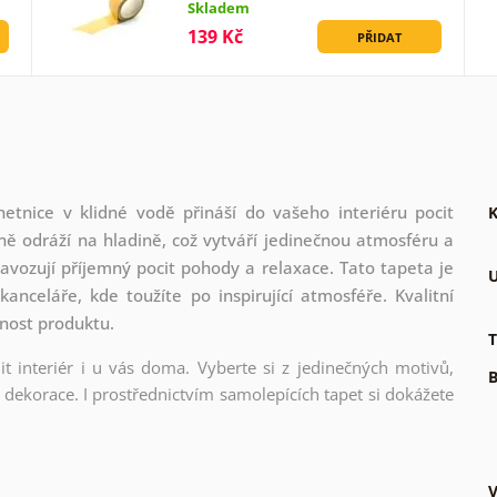
Skladem
139 Kč
PŘIDAT
etnice v klidné vodě přináší do vašeho interiéru pocit
K
ně odráží na hladině, což vytváří jedinečnou atmosféru a
navozují příjemný pocit pohody a relaxace. Tato tapeta je
U
anceláře, kde toužíte po inspirující atmosféře. Kvalitní
tnost produktu.
T
t interiér i u vás doma. Vyberte si z jedinečných motivů,
B
dekorace. I prostřednictvím samolepících tapet si dokážete
V