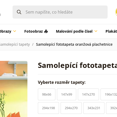
0
Obrazy
Fotoobraz 📤
Malování podle čísel
Plaká
Samolepící tapety
Samolepící fototapeta oranžová plachetnice
Samolepící fototapet
Vyberte rozměr tapety:
98x66
147x99
147x270
196x13
294x198
294x270
343x231
392