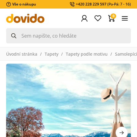
Vše o nákupu
+420 228 229 597
(Po-Pá: 7 - 16)
0
Úvodní stránka
Tapety
Tapety podle motivu
Samolepící