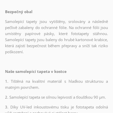
Bezpečný obal
Samolepící tapety jsou vytištěny, srolovány a následně
pečlivě zabaleny do ochranné fólie. Na ochranné fólii jsou
umístěny papírové pásky, které fototapety stáhnou.
Samolepící tapety jsou baleny do hrubé kartonové krabice,
která zajistí bezpečnost během přepravy a sníží tak riziko
poškození.
Naše samolepící tapeta v kostce
1.
Tištěná na kvalitní materiál s hladkou strukturou a
matným povrchem.
2.
Samolepící tapeta se silnou lepivostí a tloušťkou 90 µm.
3.
Díky UV-led inkoustovému tisku je fototapeta odolná
vůči roztržení a zachovává si stálost barev.