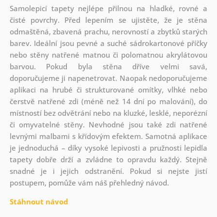
Samolepicí tapety nejlépe přilnou na hladké, rovné a
čisté povrchy. Před lepením se ujistěte, že je stěna
odmaštěná, zbavená prachu, nerovností a zbytků starých
barev. Ideální jsou pevné a suché sádrokartonové příčky
nebo stěny natřené matnou či polomatnou akrylátovou
barvou. Pokud byla stěna dříve velmi savá,
doporučujeme ji napenetrovat. Naopak nedoporučujeme
aplikaci na hrubé či strukturované omítky, vlhké nebo
čerstvě natřené zdi (méně než 14 dní po malování), do
místností bez odvětrání nebo na kluzké, lesklé, neporézní
či omyvatelné stěny. Nevhodné jsou také zdi natřené
levnými malbami s křídovým efektem. Samotná aplikace
je jednoduchá – díky vysoké lepivosti a pružnosti lepidla
tapety dobře drží a zvládne to opravdu každý. Stejně
snadné je i jejich odstranění. Pokud si nejste jistí
postupem, pomůže vám náš přehledný návod.
Stáhnout návod