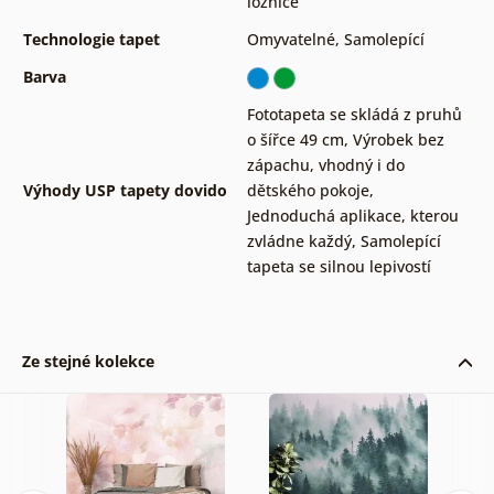
ložnice
Technologie tapet
Omyvatelné
,
Samolepící
Barva
Fototapeta se skládá z pruhů
o šířce 49 cm
,
Výrobek bez
zápachu, vhodný i do
Výhody USP tapety dovido
dětského pokoje
,
Jednoduchá aplikace, kterou
zvládne každý
,
Samolepící
tapeta se silnou lepivostí
Ze stejné kolekce