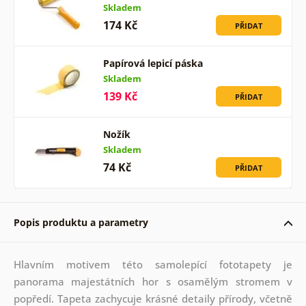
Skladem
174 Kč
PŘIDAT
Papírová lepicí páska
Skladem
139 Kč
PŘIDAT
Nožík
Skladem
74 Kč
PŘIDAT
Popis produktu a parametry
Hlavním motivem této samolepící fototapety je
panorama majestátních hor s osamělým stromem v
popředí. Tapeta zachycuje krásné detaily přírody, včetně