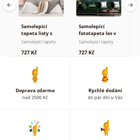
Samolepící
Samolepící
S
a
tapeta listy s
fototapeta les v
t
pastelovým
mlze
z
Samolepící tapety
Samolepící tapety
S
nádechem
p
727 Kč
727 Kč
7
b
k
Doprava zdarma
Rychlé dodání
nad 2500 Kč
do pár dní u Vás