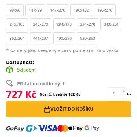
98x66
147x99
147x270
196x132
196x270
245x165
245x270
294x198
294x270
343x231
392x264
441x297
490x330
539x363
*rozměry jsou uvedeny v cm v poměru šířka x výška
Dostupnost:
Skladem
Přidat do oblíbených
727 Kč
+
909 Kč
Ušetříte
182 Kč
ks
-
VLOŽIT DO KOŠÍKU