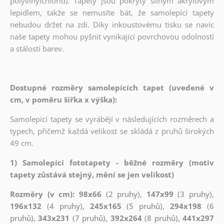
polyvinylchlorid). Tapety jsou pokryty silným akrylovým
lepidlem, takže se nemusíte bát, že samolepící tapety
nebudou držet na zdi. Díky inkoustovému tisku se navíc
naše tapety mohou pyšnit vynikající povrchovou odolností
a stálostí barev.
Dostupné rozměry samolepících tapet (uvedené v
cm, v poměru šířka x výška):
Samolepicí tapety se vyrábějí v následujících rozměrech a
typech, přičemž každá velikost se skládá z pruhů širokých
49 cm.
1) Samolepící fototapety - běžné rozměry (motiv
tapety zůstává stejný, mění se jen velikost)
Rozměry (v cm): 98x66
(2 pruhy),
147x99
(3 pruhy),
196x132
(4 pruhy),
245x165
(5 pruhů),
294x198
(6
pruhů),
343x231
(7 pruhů),
392x264
(8 pruhů),
441x297