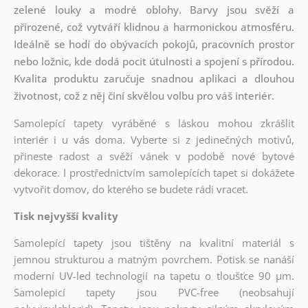
zelené louky a modré oblohy. Barvy jsou svěží a
přirozené, což vytváří klidnou a harmonickou atmosféru.
Ideálně se hodí do obývacích pokojů, pracovních prostor
nebo ložnic, kde dodá pocit útulnosti a spojení s přírodou.
Kvalita produktu zaručuje snadnou aplikaci a dlouhou
životnost, což z něj činí skvělou volbu pro váš interiér.
Samolepící tapety vyráběné s láskou mohou zkrášlit
interiér i u vás doma. Vyberte si z jedinečných motivů,
přineste radost a svěží vánek v podobě nové bytové
dekorace. I prostřednictvím samolepících tapet si dokážete
vytvořit domov, do kterého se budete rádi vracet.
Tisk nejvyšší kvality
Samolepící tapety jsou tištěny na kvalitní materiál s
jemnou strukturou a matným povrchem. Potisk se nanáší
moderní UV-led technologií na tapetu o tloušťce 90 µm.
Samolepicí tapety jsou PVC-free (neobsahují