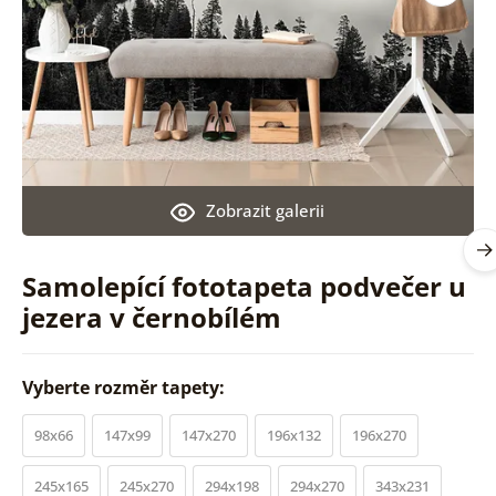
Zobrazit galerii
Samolepící fototapeta podvečer u
jezera v černobílém
Vyberte rozměr tapety:
98x66
147x99
147x270
196x132
196x270
245x165
245x270
294x198
294x270
343x231