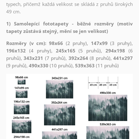
typech, přičemž každá velikost se skládá z pruhů širokých
49 cm.
1) Samolepící fototapety - běžné rozměry (motiv
tapety zůstává stejný, mění se jen velikost)
Rozměry (v cm): 98x66
(2 pruhy),
147x99
(3 pruhy),
196x132
(4 pruhy),
245x165
(5 pruhů),
294x198
(6
pruhů),
343x231
(7 pruhů),
392x264
(8 pruhů),
441x297
(9 pruhů),
490x330
(10 pruhů),
539x363
(11 pruhů)