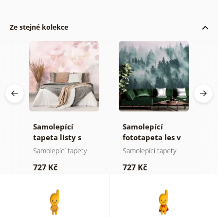
Ze stejné kolekce
Samolepící
Samolepící
S
ž
tapeta listy s
fototapeta les v
t
pastelovým
mlze
n
Samolepící tapety
Samolepící tapety
S
nádechem
727 Kč
727 Kč
7