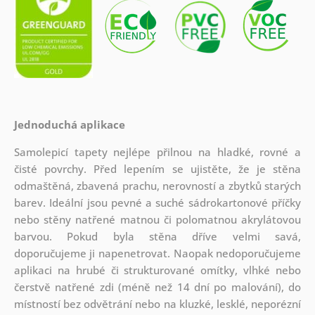
Jednoduchá aplikace
Samolepicí tapety nejlépe přilnou na hladké, rovné a
čisté povrchy. Před lepením se ujistěte, že je stěna
odmaštěná, zbavená prachu, nerovností a zbytků starých
barev. Ideální jsou pevné a suché sádrokartonové příčky
nebo stěny natřené matnou či polomatnou akrylátovou
barvou. Pokud byla stěna dříve velmi savá,
doporučujeme ji napenetrovat. Naopak nedoporučujeme
aplikaci na hrubé či strukturované omítky, vlhké nebo
čerstvě natřené zdi (méně než 14 dní po malování), do
místností bez odvětrání nebo na kluzké, lesklé, neporézní