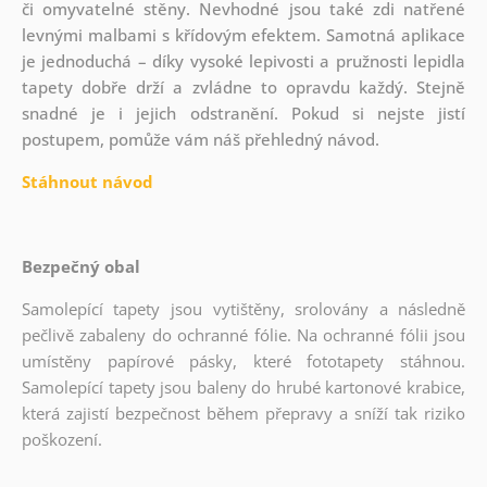
či omyvatelné stěny. Nevhodné jsou také zdi natřené
levnými malbami s křídovým efektem. Samotná aplikace
je jednoduchá – díky vysoké lepivosti a pružnosti lepidla
tapety dobře drží a zvládne to opravdu každý. Stejně
snadné je i jejich odstranění. Pokud si nejste jistí
postupem, pomůže vám náš přehledný návod.
Stáhnout návod
Bezpečný obal
Samolepící tapety jsou vytištěny, srolovány a následně
pečlivě zabaleny do ochranné fólie. Na ochranné fólii jsou
umístěny papírové pásky, které fototapety stáhnou.
Samolepící tapety jsou baleny do hrubé kartonové krabice,
která zajistí bezpečnost během přepravy a sníží tak riziko
poškození.