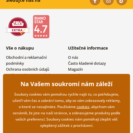
Vše o nákupu
Užitečné informace
Obchodní a reklamační
O nás
podmínky
Často kladené dotazy
Ochrana osobních údajů
Magazín
Možnosti dopravy a platby
Kontakty
Vrácení zboží
Velkoobchodní spolupráce
Na Vašem soukromí nám záleží
Soubory cookies vám pomohou rychle najít to, co potřebujete,
ušetří vám čas a zabrání tomu, aby se vám zobrazovaly reklamy,
o které se nezajímáte. Používáme
cookies
, abychom vám
oznámili, že jste na naší stránce, a zobrazujeme produkty podle
vašich preferencí. Soubory cookies nám pomáhají zlepšit váš
vylepšený zážitek z procházení.