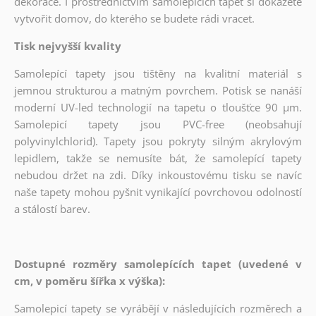
dekorace. I prostřednictvím samolepících tapet si dokážete
vytvořit domov, do kterého se budete rádi vracet.
Tisk nejvyšší kvality
Samolepící tapety jsou tištěny na kvalitní materiál s
jemnou strukturou a matným povrchem. Potisk se nanáší
moderní UV-led technologií na tapetu o tloušťce 90 µm.
Samolepicí tapety jsou PVC-free (neobsahují
polyvinylchlorid). Tapety jsou pokryty silným akrylovým
lepidlem, takže se nemusíte bát, že samolepící tapety
nebudou držet na zdi. Díky inkoustovému tisku se navíc
naše tapety mohou pyšnit vynikající povrchovou odolností
a stálostí barev.
Dostupné rozměry samolepících tapet (uvedené v
cm, v poměru šířka x výška):
Samolepicí tapety se vyrábějí v následujících rozměrech a