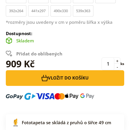
392x264
441x297
490x330
539x363
*rozměry jsou uvedeny v cm v poměru šířka x výška
Dostupnost:
Skladem
Přidat do oblíbených
909 Kč
+
ks
-
VLOŽIT DO KOŠÍKU
Fototapeta se skládá z pruhů o šířce 49 cm