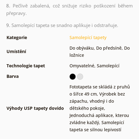
8.
Pečlivě zabalená, což snižuje riziko poškození během
přepravy.
9.
Samolepící tapeta se snadno aplikuje i odstraňuje.
Kategorie
Samolepící tapety
Do obýváku
,
Do předsíně
,
Do
Umístění
ložnice
Technologie tapet
Omyvatelné
,
Samolepící
Barva
Fototapeta se skládá z pruhů
o šířce 49 cm
,
Výrobek bez
zápachu, vhodný i do
Výhody USP tapety dovido
dětského pokoje
,
Jednoduchá aplikace, kterou
zvládne každý
,
Samolepící
tapeta se silnou lepivostí