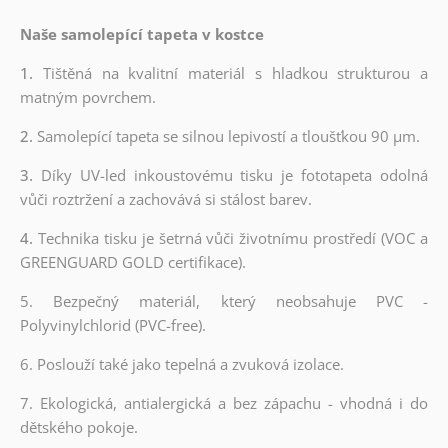
Naše samolepící tapeta v kostce
1.
Tištěná na kvalitní materiál s hladkou strukturou a
matným povrchem.
2.
Samolepící tapeta se silnou lepivostí a tloušťkou 90 µm.
3.
Díky UV-led inkoustovému tisku je fototapeta odolná
vůči roztržení a zachovává si stálost barev.
4.
Technika tisku je šetrná vůči životnímu prostředí (VOC a
GREENGUARD GOLD certifikace).
5. Bezpečný materiál, který neobsahuje PVC -
Polyvinylchlorid (PVC-free).
6. Poslouží také jako tepelná a zvuková izolace.
7. Ekologická, antialergická a bez zápachu - vhodná i do
dětského pokoje.