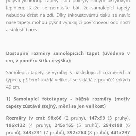
polyvinylchlorid). Tapety jsou pokryty silným akrylovým
lepidlem, takže se nemusíte bát, že samolepící tapety
nebudou držet na zdi. Díky inkoustovému tisku se navíc
naše tapety mohou pyšnit vynikající povrchovou odolností
a stálostí barev.
Dostupné rozměry samolepících tapet (uvedené v
cm, v poměru šířka x výška):
Samolepicí tapety se vyrábějí v následujících rozměrech a
typech, přičemž každá velikost se skládá z pruhů širokých
49 cm.
1) Samolepící fototapety - běžné rozměry (motiv
tapety zůstává stejný, mění se jen velikost)
Rozměry (v cm): 98x66
(2 pruhy),
147x99
(3 pruhy),
196x132
(4 pruhy),
245x165
(5 pruhů),
294x198
(6
pruhů),
343x231
(7 pruhů),
392x264
(8 pruhů),
441x297