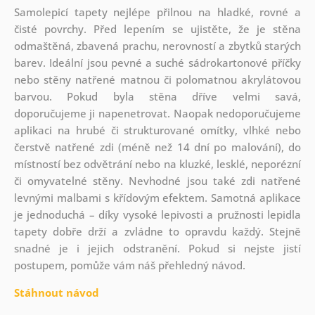
Samolepicí tapety nejlépe přilnou na hladké, rovné a
čisté povrchy. Před lepením se ujistěte, že je stěna
odmaštěná, zbavená prachu, nerovností a zbytků starých
barev. Ideální jsou pevné a suché sádrokartonové příčky
nebo stěny natřené matnou či polomatnou akrylátovou
barvou. Pokud byla stěna dříve velmi savá,
doporučujeme ji napenetrovat. Naopak nedoporučujeme
aplikaci na hrubé či strukturované omítky, vlhké nebo
čerstvě natřené zdi (méně než 14 dní po malování), do
místností bez odvětrání nebo na kluzké, lesklé, neporézní
či omyvatelné stěny. Nevhodné jsou také zdi natřené
levnými malbami s křídovým efektem. Samotná aplikace
je jednoduchá – díky vysoké lepivosti a pružnosti lepidla
tapety dobře drží a zvládne to opravdu každý. Stejně
snadné je i jejich odstranění. Pokud si nejste jistí
postupem, pomůže vám náš přehledný návod.
Stáhnout návod