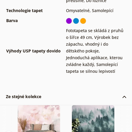
předsíně
,
Do ložnice
Technologie tapet
Omyvatelné
,
Samolepící
Barva
Fototapeta se skládá z pruhů
o šířce 49 cm
,
Výrobek bez
zápachu, vhodný i do
Výhody USP tapety dovido
dětského pokoje
,
Jednoduchá aplikace, kterou
zvládne každý
,
Samolepící
tapeta se silnou lepivostí
Ze stejné kolekce