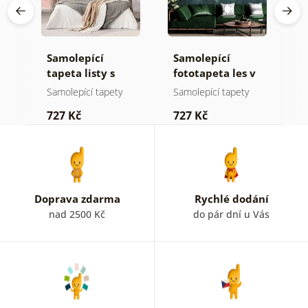
Samolepící
Samolepící
S
tapeta listy s
fototapeta les v
t
pastelovým
mlze
n
Samolepící tapety
Samolepící tapety
S
nádechem
727 Kč
727 Kč
7
Doprava zdarma
Rychlé dodání
nad 2500 Kč
do pár dní u Vás