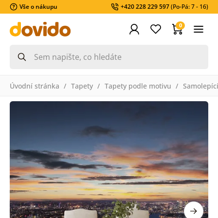
Vše o nákupu
+420 228 229 597
(Po-Pá: 7 - 16)
0
Úvodní stránka
Tapety
Tapety podle motivu
Samolepící