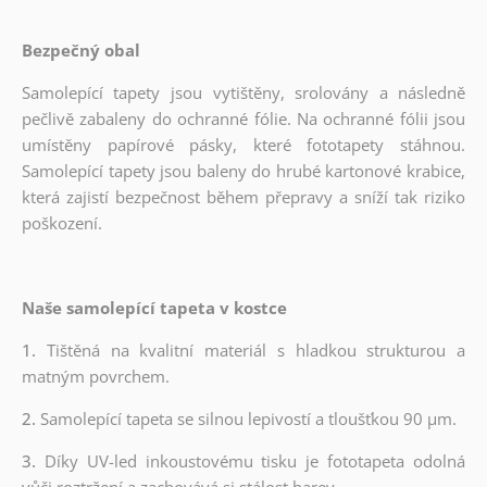
Bezpečný obal
Samolepící tapety jsou vytištěny, srolovány a následně
pečlivě zabaleny do ochranné fólie. Na ochranné fólii jsou
umístěny papírové pásky, které fototapety stáhnou.
Samolepící tapety jsou baleny do hrubé kartonové krabice,
která zajistí bezpečnost během přepravy a sníží tak riziko
poškození.
Naše samolepící tapeta v kostce
1.
Tištěná na kvalitní materiál s hladkou strukturou a
matným povrchem.
2.
Samolepící tapeta se silnou lepivostí a tloušťkou 90 µm.
3.
Díky UV-led inkoustovému tisku je fototapeta odolná
vůči roztržení a zachovává si stálost barev.