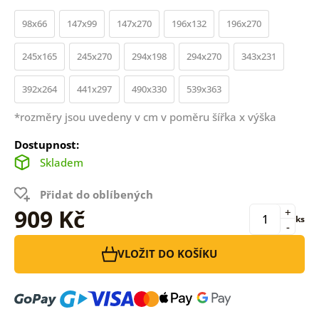
98x66
147x99
147x270
196x132
196x270
245x165
245x270
294x198
294x270
343x231
392x264
441x297
490x330
539x363
*rozměry jsou uvedeny v cm v poměru šířka x výška
Dostupnost:
Skladem
Přidat do oblíbených
909 Kč
+
ks
-
VLOŽIT DO KOŠÍKU