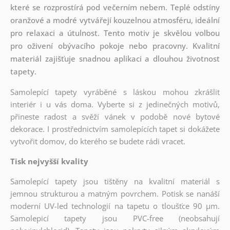
které se rozprostírá pod večerním nebem. Teplé odstíny
oranžové a modré vytvářejí kouzelnou atmosféru, ideální
pro relaxaci a útulnost. Tento motiv je skvělou volbou
pro oživení obývacího pokoje nebo pracovny. Kvalitní
materiál zajišťuje snadnou aplikaci a dlouhou životnost
tapety.
Samolepící tapety vyráběné s láskou mohou zkrášlit
interiér i u vás doma. Vyberte si z jedinečných motivů,
přineste radost a svěží vánek v podobě nové bytové
dekorace. I prostřednictvím samolepících tapet si dokážete
vytvořit domov, do kterého se budete rádi vracet.
Tisk nejvyšší kvality
Samolepící tapety jsou tištěny na kvalitní materiál s
jemnou strukturou a matným povrchem. Potisk se nanáší
moderní UV-led technologií na tapetu o tloušťce 90 µm.
Samolepicí tapety jsou PVC-free (neobsahují