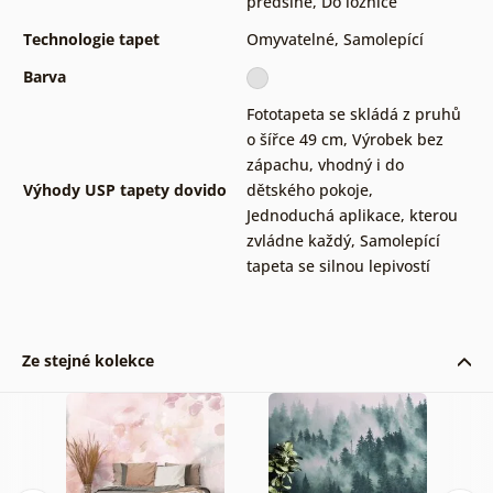
předsíně
,
Do ložnice
Technologie tapet
Omyvatelné
,
Samolepící
Barva
Fototapeta se skládá z pruhů
o šířce 49 cm
,
Výrobek bez
zápachu, vhodný i do
Výhody USP tapety dovido
dětského pokoje
,
Jednoduchá aplikace, kterou
zvládne každý
,
Samolepící
tapeta se silnou lepivostí
Ze stejné kolekce