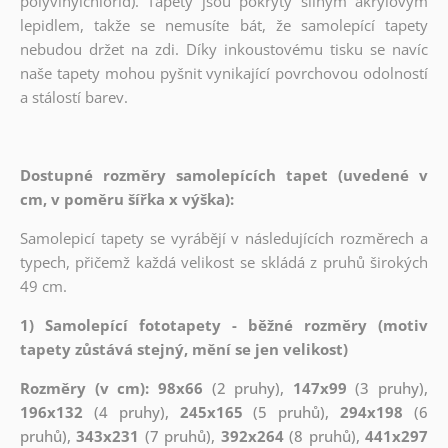
polyvinylchlorid). Tapety jsou pokryty silným akrylovým
lepidlem, takže se nemusíte bát, že samolepící tapety
nebudou držet na zdi. Díky inkoustovému tisku se navíc
naše tapety mohou pyšnit vynikající povrchovou odolností
a stálostí barev.
Dostupné rozměry samolepících tapet (uvedené v
cm, v poměru šířka x výška):
Samolepicí tapety se vyrábějí v následujících rozměrech a
typech, přičemž každá velikost se skládá z pruhů širokých
49 cm.
1) Samolepící fototapety - běžné rozměry (motiv
tapety zůstává stejný, mění se jen velikost)
Rozměry (v cm): 98x66
(2 pruhy),
147x99
(3 pruhy),
196x132
(4 pruhy),
245x165
(5 pruhů),
294x198
(6
pruhů),
343x231
(7 pruhů),
392x264
(8 pruhů),
441x297