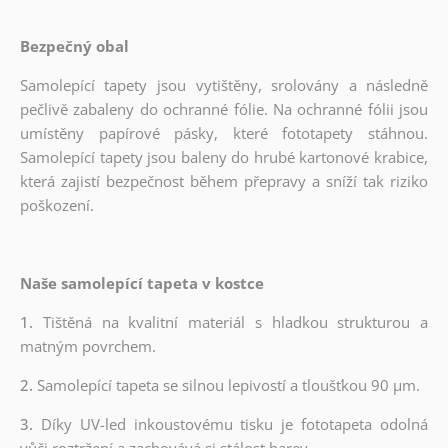
Bezpečný obal
Samolepící tapety jsou vytištěny, srolovány a následně
pečlivě zabaleny do ochranné fólie. Na ochranné fólii jsou
umístěny papírové pásky, které fototapety stáhnou.
Samolepící tapety jsou baleny do hrubé kartonové krabice,
která zajistí bezpečnost během přepravy a sníží tak riziko
poškození.
Naše samolepící tapeta v kostce
1.
Tištěná na kvalitní materiál s hladkou strukturou a
matným povrchem.
2.
Samolepící tapeta se silnou lepivostí a tloušťkou 90 µm.
3.
Díky UV-led inkoustovému tisku je fototapeta odolná
vůči roztržení a zachovává si stálost barev.