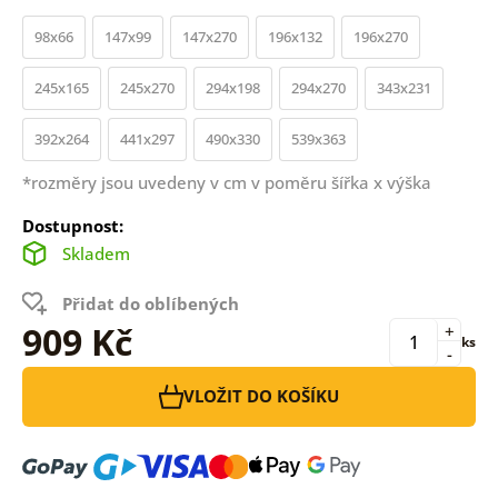
98x66
147x99
147x270
196x132
196x270
245x165
245x270
294x198
294x270
343x231
392x264
441x297
490x330
539x363
*rozměry jsou uvedeny v cm v poměru šířka x výška
Dostupnost:
Skladem
Přidat do oblíbených
909 Kč
+
ks
-
VLOŽIT DO KOŠÍKU