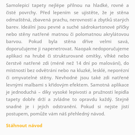
Samolepicí tapety nejlépe přilnou na hladké, rovné a
čisté povrchy. Před lepením se ujistěte, že je stěna
odmaštěná, zbavená prachu, nerovností a zbytků starých
barev. Ideální jsou pevné a suché sádrokartonové příčky
nebo stěny natřené matnou či polomatnou akrylátovou
barvou. Pokud byla stěna dříve velmi savá,
doporučujeme ji napenetrovat. Naopak nedoporučujeme
aplikaci na hrubé či strukturované omítky, vlhké nebo
čerstvě natřené zdi (méně než 14 dní po malování), do
místností bez odvětrání nebo na kluzké, lesklé, neporézní
či omyvatelné stěny. Nevhodné jsou také zdi natřené
levnými malbami s křídovým efektem. Samotná aplikace
je jednoduchá – díky vysoké lepivosti a pružnosti lepidla
tapety dobře drží a zvládne to opravdu každý. Stejně
snadné je i jejich odstranění. Pokud si nejste jistí
postupem, pomůže vám náš přehledný návod.
Stáhnout návod