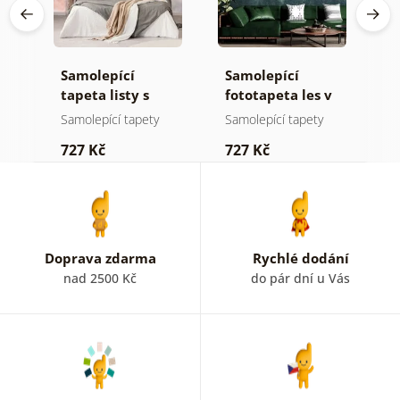
Samolepící
Samolepící
S
ž
tapeta listy s
fototapeta les v
t
pastelovým
mlze
n
Samolepící tapety
Samolepící tapety
S
nádechem
727 Kč
727 Kč
7
Doprava zdarma
Rychlé dodání
nad 2500 Kč
do pár dní u Vás