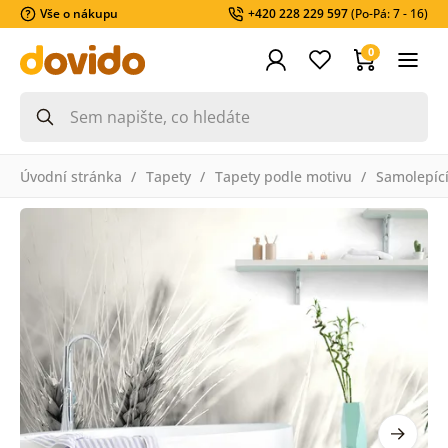
Vše o nákupu
+420 228 229 597
(Po-Pá: 7 - 16)
0
Úvodní stránka
Tapety
Tapety podle motivu
Samolepící