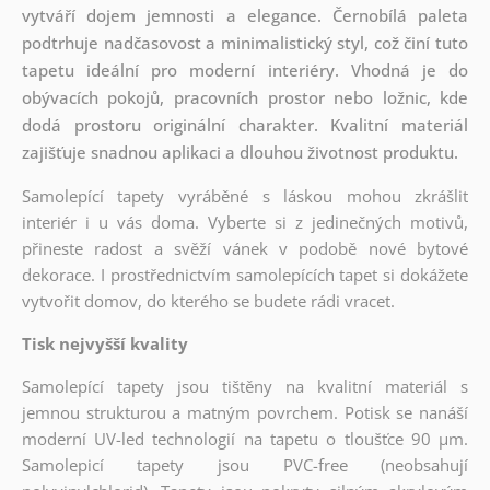
vytváří dojem jemnosti a elegance. Černobílá paleta
podtrhuje nadčasovost a minimalistický styl, což činí tuto
tapetu ideální pro moderní interiéry. Vhodná je do
obývacích pokojů, pracovních prostor nebo ložnic, kde
dodá prostoru originální charakter. Kvalitní materiál
zajišťuje snadnou aplikaci a dlouhou životnost produktu.
Samolepící tapety vyráběné s láskou mohou zkrášlit
interiér i u vás doma. Vyberte si z jedinečných motivů,
přineste radost a svěží vánek v podobě nové bytové
dekorace. I prostřednictvím samolepících tapet si dokážete
vytvořit domov, do kterého se budete rádi vracet.
Tisk nejvyšší kvality
Samolepící tapety jsou tištěny na kvalitní materiál s
jemnou strukturou a matným povrchem. Potisk se nanáší
moderní UV-led technologií na tapetu o tloušťce 90 µm.
Samolepicí tapety jsou PVC-free (neobsahují