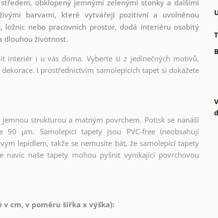
m středem, obklopený jemnými zelenými stonky a dalšími
U
živými barvami, které vytvářejí pozitivní a uvolněnou
, ložnic nebo pracovních prostor, dodá interiéru osobitý
T
a dlouhou životnost.
B
t interiér i u vás doma. Vyberte si z jedinečných motivů,
dekorace. I prostřednictvím samolepících tapet si dokážete
V
d
l s jemnou strukturou a matným povrchem. Potisk se nanáší
ce 90 µm. Samolepicí tapety jsou PVC-free (neobsahují
ovým lepidlem, takže se nemusíte bát, že samolepící tapety
e navíc naše tapety mohou pyšnit vynikající povrchovou
v cm, v poměru šířka x výška):