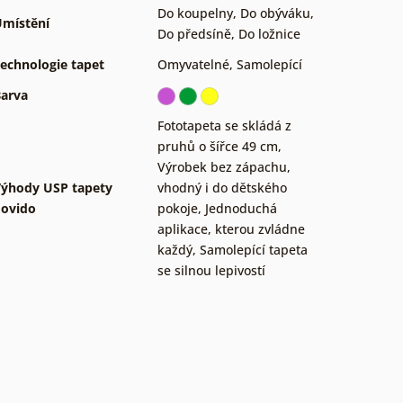
Do koupelny
,
Do obýváku
,
místění
Do předsíně
,
Do ložnice
echnologie tapet
Omyvatelné
,
Samolepící
arva
Fototapeta se skládá z
pruhů o šířce 49 cm
,
Výrobek bez zápachu,
ýhody USP tapety
vhodný i do dětského
ovido
pokoje
,
Jednoduchá
aplikace, kterou zvládne
každý
,
Samolepící tapeta
se silnou lepivostí