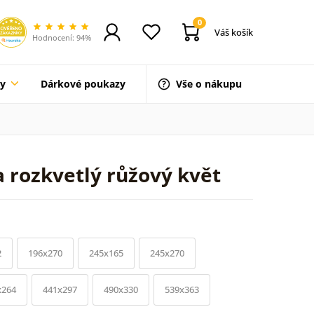
0
Váš košík
Hodnocení: 94%
ty
Dárkové poukazy
Vše o nákupu
 rozkvetlý růžový květ
2
196x270
245x165
245x270
x264
441x297
490x330
539x363