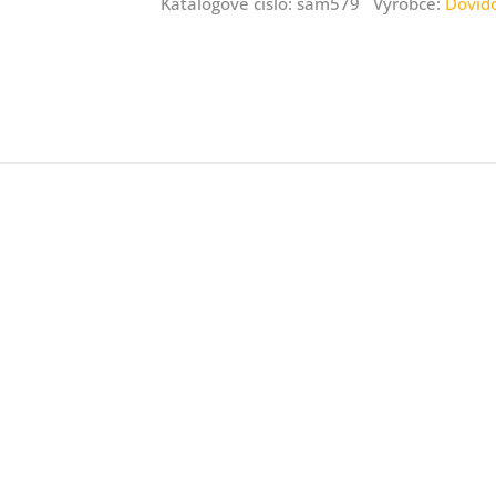
Katalogové číslo: sam579 Výrobce:
Dovid
ný
ník
.