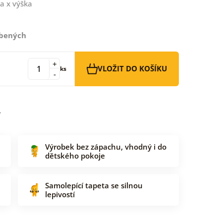
a x výška
íbených
+
VLOŽIT DO KOŠÍKU
ks
-
Výrobek bez zápachu, vhodný i do
dětského pokoje
Samolepící tapeta se silnou
lepivostí