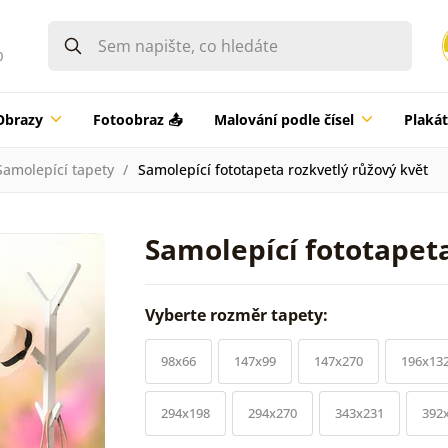
0
Obrazy
Fotoobraz 📤
Malování podle čísel
Plaká
Samolepící tapety
Samolepící fototapeta rozkvetlý růžový květ
Samolepící fototapeta
Vyberte rozměr tapety:
98x66
147x99
147x270
196x13
294x198
294x270
343x231
392