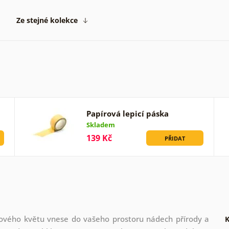
Ze stejné kolekce
Papírová lepicí páska
Skladem
139 Kč
PŘIDAT
žového květu vnese do vašeho prostoru nádech přírody a
K