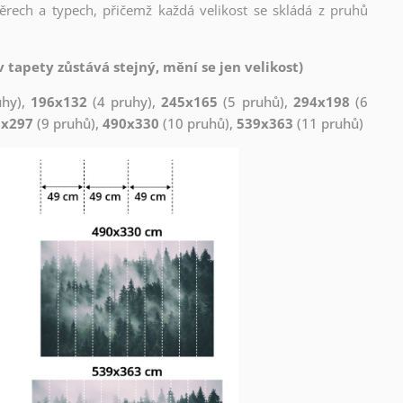
měrech a typech, přičemž každá velikost se skládá z pruhů
 tapety zůstává stejný, mění se jen velikost)
uhy),
196x132
(4 pruhy),
245x165
(5 pruhů),
294x198
(6
1x297
(9 pruhů),
490x330
(10 pruhů),
539x363
(11 pruhů)