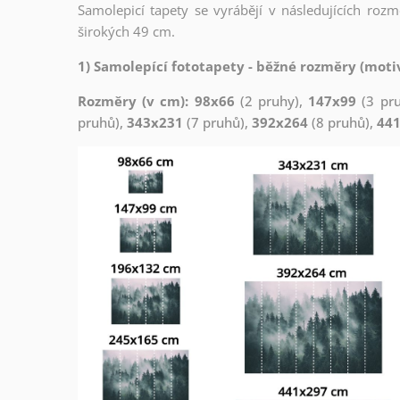
Samolepicí tapety se vyrábějí v následujících roz
širokých 49 cm.
1) Samolepící fototapety - běžné rozměry (motiv
Rozměry (v cm): 98x66
(2 pruhy),
147x99
(3 pr
pruhů),
343x231
(7 pruhů),
392x264
(8 pruhů),
44