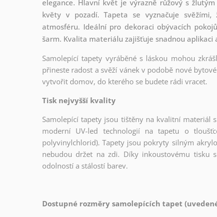
elegance. Hlavní květ je výrazně růžový s žlutý
květy v pozadí. Tapeta se vyznačuje svěžími, 
atmosféru. Ideální pro dekoraci obývacích pokojů
šarm. Kvalita materiálu zajišťuje snadnou aplikaci 
Samolepící tapety vyráběné s láskou mohou zkrášli
přineste radost a svěží vánek v podobě nové bytové 
vytvořit domov, do kterého se budete rádi vracet.
Tisk nejvyšší kvality
Samolepící tapety jsou tištěny na kvalitní materiá
moderní UV-led technologií na tapetu o tloušť
polyvinylchlorid). Tapety jsou pokryty silným akryl
nebudou držet na zdi. Díky inkoustovému tisku s
odolností a stálostí barev.
Dostupné rozměry samolepících tapet (uvedené 