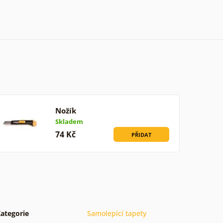
Nožík
Skladem
74 Kč
PŘIDAT
ategorie
Samolepící tapety