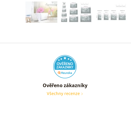
Ověřeno zákazníky
Všechny recenze
nic
Ověře
zákaz
05. 08