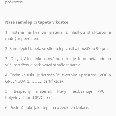
poškození.
Naše samolepící tapeta v kostce
1.
Tištěná na kvalitní materiál s hladkou strukturou a
matným povrchem.
2.
Samolepící tapeta se silnou lepivostí a tloušťkou 90 µm.
3.
Díky UV-led inkoustovému tisku je fototapeta odolná
vůči roztržení a zachovává si stálost barev.
4.
Technika tisku je šetrná vůči životnímu prostředí (VOC a
GREENGUARD GOLD certifikace).
5. Bezpečný materiál, který neobsahuje PVC -
Polyvinylchlorid (PVC-free).
6. Poslouží také jako tepelná a zvuková izolace.