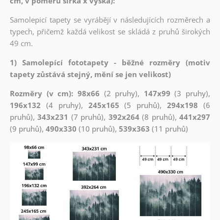
cm, v poměru šířka x výška):
Samolepicí tapety se vyrábějí v následujících rozměrech a
typech, přičemž každá velikost se skládá z pruhů širokých
49 cm.
1) Samolepící fototapety - běžné rozměry (motiv
tapety zůstává stejný, mění se jen velikost)
Rozměry (v cm): 98x66
(2 pruhy),
147x99
(3 pruhy),
196x132
(4 pruhy),
245x165
(5 pruhů),
294x198
(6
pruhů),
343x231
(7 pruhů),
392x264
(8 pruhů),
441x297
(9 pruhů),
490x330
(10 pruhů),
539x363
(11 pruhů)