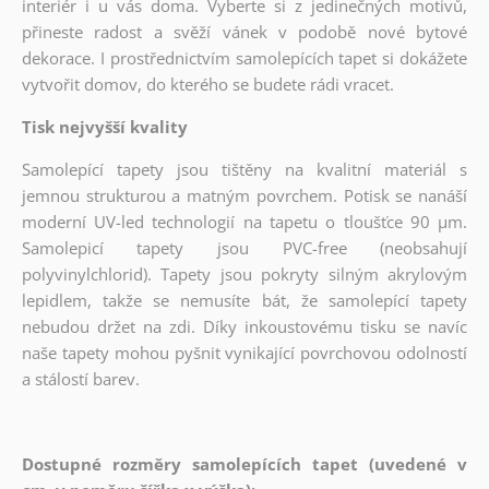
interiér i u vás doma. Vyberte si z jedinečných motivů,
přineste radost a svěží vánek v podobě nové bytové
dekorace. I prostřednictvím samolepících tapet si dokážete
vytvořit domov, do kterého se budete rádi vracet.
Tisk nejvyšší kvality
Samolepící tapety jsou tištěny na kvalitní materiál s
jemnou strukturou a matným povrchem. Potisk se nanáší
moderní UV-led technologií na tapetu o tloušťce 90 µm.
Samolepicí tapety jsou PVC-free (neobsahují
polyvinylchlorid). Tapety jsou pokryty silným akrylovým
lepidlem, takže se nemusíte bát, že samolepící tapety
nebudou držet na zdi. Díky inkoustovému tisku se navíc
naše tapety mohou pyšnit vynikající povrchovou odolností
a stálostí barev.
Dostupné rozměry samolepících tapet (uvedené v