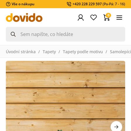
Vše o nákupu
+420 228 229 597
(Po-Pá: 7 - 16)
0
Úvodní stránka
Tapety
Tapety podle motivu
Samolepící