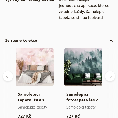
Jednoduchá aplikace, kterou
zvládne každý
,
Samolepící
tapeta se silnou lepivostí
Ze stejné kolekce
Samolepící
Samolepící
S
tapeta listy s
fototapeta les v
t
pastelovým
mlze
n
Samolepící tapety
Samolepící tapety
S
nádechem
727 Kč
727 Kč
7