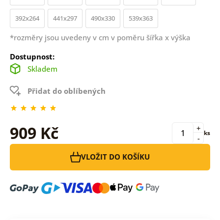
392x264
441x297
490x330
539x363
*rozměry jsou uvedeny v cm v poměru šířka x výška
Dostupnost:
Skladem
Přidat do oblíbených
909 Kč
+
ks
-
VLOŽIT DO KOŠÍKU