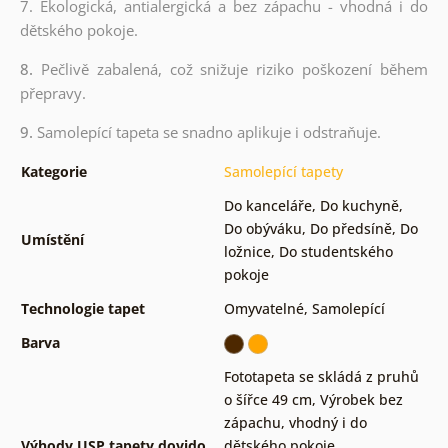
7. Ekologická, antialergická a bez zápachu - vhodná i do
dětského pokoje.
8.
Pečlivě zabalená, což snižuje riziko poškození během
přepravy.
9.
Samolepící tapeta se snadno aplikuje i odstraňuje.
Kategorie
Samolepící tapety
Do kanceláře
,
Do kuchyně
,
Do obýváku
,
Do předsíně
,
Do
Umístění
ložnice
,
Do studentského
pokoje
Technologie tapet
Omyvatelné
,
Samolepící
Barva
Fototapeta se skládá z pruhů
o šířce 49 cm
,
Výrobek bez
zápachu, vhodný i do
Výhody USP tapety dovido
dětského pokoje
,