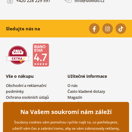
+420 228 229 597
info@dovido.cz
Sledujte nás na
Vše o nákupu
Užitečné informace
Obchodní a reklamační
O nás
podmínky
Často kladené dotazy
Ochrana osobních údajů
Magazín
Možnosti dopravy a platby
Kontakty
Vrácení zboží
Velkoobchodní spolupráce
Na Vašem soukromí nám záleží
Soubory cookies vám pomohou rychle najít to, co potřebujete,
ušetří vám čas a zabrání tomu, aby se vám zobrazovaly reklamy,