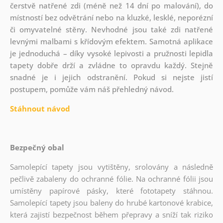
čerstvě natřené zdi (méně než 14 dní po malování), do
místností bez odvětrání nebo na kluzké, lesklé, neporézní
či omyvatelné stěny. Nevhodné jsou také zdi natřené
levnými malbami s křídovým efektem. Samotná aplikace
je jednoduchá – díky vysoké lepivosti a pružnosti lepidla
tapety dobře drží a zvládne to opravdu každý. Stejně
snadné je i jejich odstranění. Pokud si nejste jistí
postupem, pomůže vám náš přehledný návod.
Stáhnout návod
Bezpečný obal
Samolepící tapety jsou vytištěny, srolovány a následně
pečlivě zabaleny do ochranné fólie. Na ochranné fólii jsou
umístěny papírové pásky, které fototapety stáhnou.
Samolepící tapety jsou baleny do hrubé kartonové krabice,
která zajistí bezpečnost během přepravy a sníží tak riziko