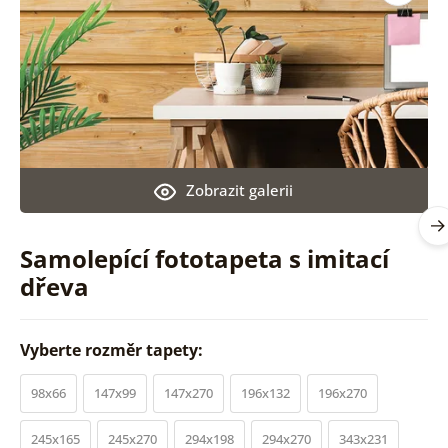
Zobrazit galerii
Samolepící fototapeta s imitací
dřeva
Vyberte rozměr tapety:
98x66
147x99
147x270
196x132
196x270
245x165
245x270
294x198
294x270
343x231