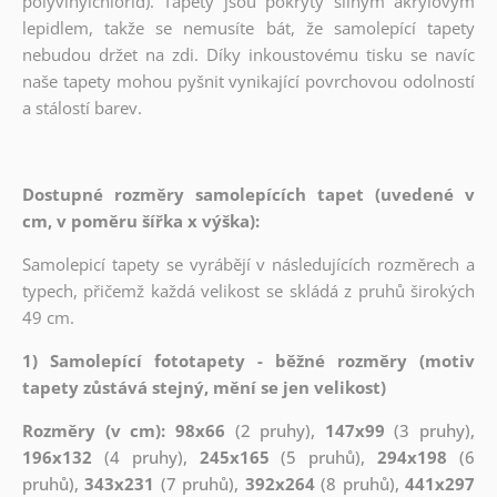
polyvinylchlorid). Tapety jsou pokryty silným akrylovým
lepidlem, takže se nemusíte bát, že samolepící tapety
nebudou držet na zdi. Díky inkoustovému tisku se navíc
naše tapety mohou pyšnit vynikající povrchovou odolností
a stálostí barev.
Dostupné rozměry samolepících tapet (uvedené v
cm, v poměru šířka x výška):
Samolepicí tapety se vyrábějí v následujících rozměrech a
typech, přičemž každá velikost se skládá z pruhů širokých
49 cm.
1) Samolepící fototapety - běžné rozměry (motiv
tapety zůstává stejný, mění se jen velikost)
Rozměry (v cm): 98x66
(2 pruhy),
147x99
(3 pruhy),
196x132
(4 pruhy),
245x165
(5 pruhů),
294x198
(6
pruhů),
343x231
(7 pruhů),
392x264
(8 pruhů),
441x297