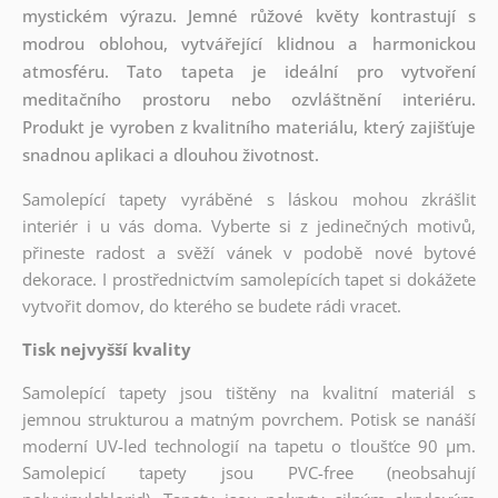
mystickém výrazu. Jemné růžové květy kontrastují s
modrou oblohou, vytvářející klidnou a harmonickou
atmosféru. Tato tapeta je ideální pro vytvoření
meditačního prostoru nebo ozvláštnění interiéru.
Produkt je vyroben z kvalitního materiálu, který zajišťuje
snadnou aplikaci a dlouhou životnost.
Samolepící tapety vyráběné s láskou mohou zkrášlit
interiér i u vás doma. Vyberte si z jedinečných motivů,
přineste radost a svěží vánek v podobě nové bytové
dekorace. I prostřednictvím samolepících tapet si dokážete
vytvořit domov, do kterého se budete rádi vracet.
Tisk nejvyšší kvality
Samolepící tapety jsou tištěny na kvalitní materiál s
jemnou strukturou a matným povrchem. Potisk se nanáší
moderní UV-led technologií na tapetu o tloušťce 90 µm.
Samolepicí tapety jsou PVC-free (neobsahují