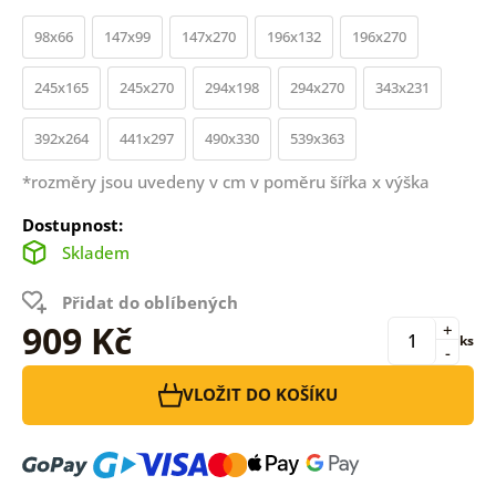
98x66
147x99
147x270
196x132
196x270
245x165
245x270
294x198
294x270
343x231
392x264
441x297
490x330
539x363
*rozměry jsou uvedeny v cm v poměru šířka x výška
Dostupnost:
Skladem
Přidat do oblíbených
909 Kč
+
ks
-
VLOŽIT DO KOŠÍKU