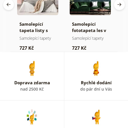
Samolepící
Samolepící
S
ž
tapeta listy s
fototapeta les v
t
pastelovým
mlze
z
Samolepící tapety
Samolepící tapety
S
nádechem
p
727 Kč
727 Kč
7
b
k
Doprava zdarma
Rychlé dodání
nad 2500 Kč
do pár dní u Vás