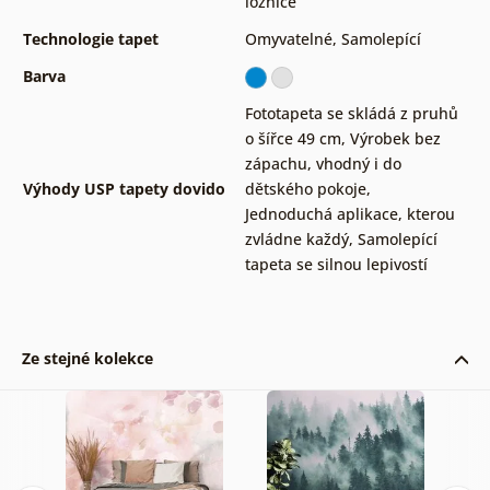
ložnice
Technologie tapet
Omyvatelné
,
Samolepící
Barva
Fototapeta se skládá z pruhů
o šířce 49 cm
,
Výrobek bez
zápachu, vhodný i do
Výhody USP tapety dovido
dětského pokoje
,
Jednoduchá aplikace, kterou
zvládne každý
,
Samolepící
tapeta se silnou lepivostí
Ze stejné kolekce