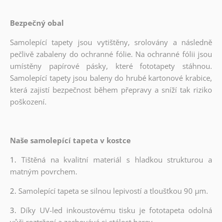
Bezpečný obal
Samolepící tapety jsou vytištěny, srolovány a následně
pečlivě zabaleny do ochranné fólie. Na ochranné fólii jsou
umístěny papírové pásky, které fototapety stáhnou.
Samolepící tapety jsou baleny do hrubé kartonové krabice,
která zajistí bezpečnost během přepravy a sníží tak riziko
poškození.
Naše samolepící tapeta v kostce
1.
Tištěná na kvalitní materiál s hladkou strukturou a
matným povrchem.
2.
Samolepící tapeta se silnou lepivostí a tloušťkou 90 µm.
3.
Díky UV-led inkoustovému tisku je fototapeta odolná
vůči roztržení a zachovává si stálost barev.