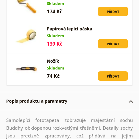
Skladem
174 Kč
PŘIDAT
Papírová lepicí páska
Skladem
139 Kč
PŘIDAT
Nožík
Skladem
74 Kč
PŘIDAT
Popis produktu a parametry
Samolepící fototapeta zobrazuje majestátní sochu
Buddhy obklopenou rozkvetlými třešněmi. Detaily sochy
jsou precizně zpracovány, což přidává na jejím