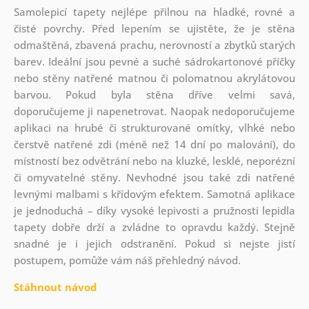
Samolepicí tapety nejlépe přilnou na hladké, rovné a
čisté povrchy. Před lepením se ujistěte, že je stěna
odmaštěná, zbavená prachu, nerovností a zbytků starých
barev. Ideální jsou pevné a suché sádrokartonové příčky
nebo stěny natřené matnou či polomatnou akrylátovou
barvou. Pokud byla stěna dříve velmi savá,
doporučujeme ji napenetrovat. Naopak nedoporučujeme
aplikaci na hrubé či strukturované omítky, vlhké nebo
čerstvě natřené zdi (méně než 14 dní po malování), do
místností bez odvětrání nebo na kluzké, lesklé, neporézní
či omyvatelné stěny. Nevhodné jsou také zdi natřené
levnými malbami s křídovým efektem. Samotná aplikace
je jednoduchá – díky vysoké lepivosti a pružnosti lepidla
tapety dobře drží a zvládne to opravdu každý. Stejně
snadné je i jejich odstranění. Pokud si nejste jistí
postupem, pomůže vám náš přehledný návod.
Stáhnout návod