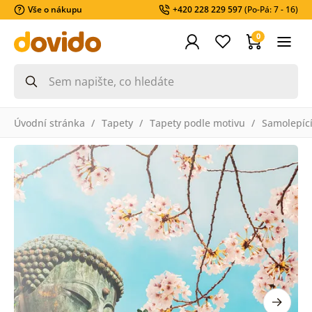
Vše o nákupu
+420 228 229 597
(Po-Pá: 7 - 16)
0
Úvodní stránka
Tapety
Tapety podle motivu
Samolepící