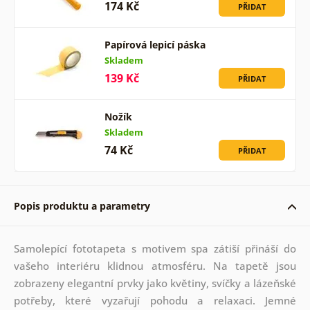
174 Kč
PŘIDAT
Papírová lepicí páska
Skladem
139 Kč
PŘIDAT
Nožík
Skladem
74 Kč
PŘIDAT
Popis produktu a parametry
Samolepící fototapeta s motivem spa zátiší přináší do
vašeho interiéru klidnou atmosféru. Na tapetě jsou
zobrazeny elegantní prvky jako květiny, svíčky a lázeňské
potřeby, které vyzařují pohodu a relaxaci. Jemné