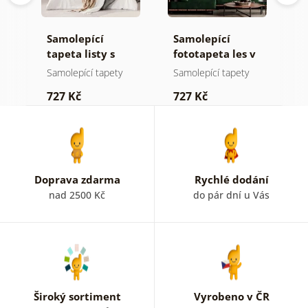
Samolepící
Samolepící
S
tapeta listy s
fototapeta les v
t
pastelovým
mlze
n
Samolepící tapety
Samolepící tapety
S
nádechem
727 Kč
727 Kč
7
Doprava zdarma
Rychlé dodání
nad 2500 Kč
do pár dní u Vás
Široký sortiment
Vyrobeno v ČR