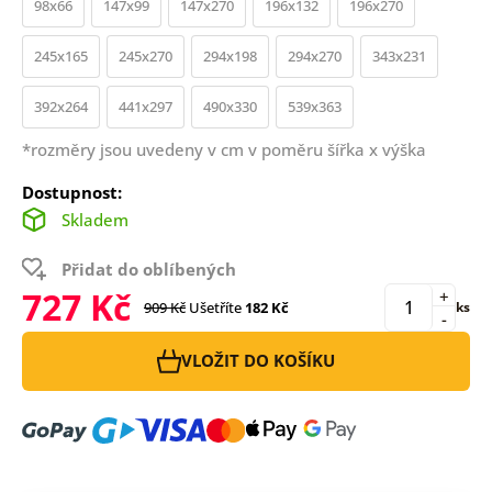
98x66
147x99
147x270
196x132
196x270
245x165
245x270
294x198
294x270
343x231
392x264
441x297
490x330
539x363
*rozměry jsou uvedeny v cm v poměru šířka x výška
Dostupnost:
Skladem
Přidat do oblíbených
727 Kč
+
909 Kč
Ušetříte
182 Kč
ks
-
VLOŽIT DO KOŠÍKU