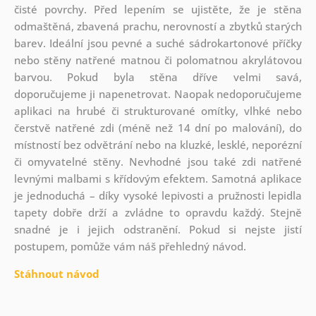
čisté povrchy. Před lepením se ujistěte, že je stěna
odmaštěná, zbavená prachu, nerovností a zbytků starých
barev. Ideální jsou pevné a suché sádrokartonové příčky
nebo stěny natřené matnou či polomatnou akrylátovou
barvou. Pokud byla stěna dříve velmi savá,
doporučujeme ji napenetrovat. Naopak nedoporučujeme
aplikaci na hrubé či strukturované omítky, vlhké nebo
čerstvě natřené zdi (méně než 14 dní po malování), do
místností bez odvětrání nebo na kluzké, lesklé, neporézní
či omyvatelné stěny. Nevhodné jsou také zdi natřené
levnými malbami s křídovým efektem. Samotná aplikace
je jednoduchá – díky vysoké lepivosti a pružnosti lepidla
tapety dobře drží a zvládne to opravdu každý. Stejně
snadné je i jejich odstranění. Pokud si nejste jistí
postupem, pomůže vám náš přehledný návod.
Stáhnout návod