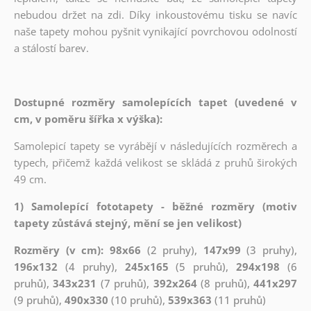
nebudou držet na zdi. Díky inkoustovému tisku se navíc
naše tapety mohou pyšnit vynikající povrchovou odolností
a stálostí barev.
Dostupné rozměry samolepících tapet (uvedené v
cm, v poměru šířka x výška):
Samolepicí tapety se vyrábějí v následujících rozměrech a
typech, přičemž každá velikost se skládá z pruhů širokých
49 cm.
1) Samolepící fototapety - běžné rozměry (motiv
tapety zůstává stejný, mění se jen velikost)
Rozměry (v cm): 98x66
(2 pruhy),
147x99
(3 pruhy),
196x132
(4 pruhy),
245x165
(5 pruhů),
294x198
(6
pruhů),
343x231
(7 pruhů),
392x264
(8 pruhů),
441x297
(9 pruhů),
490x330
(10 pruhů),
539x363
(11 pruhů)