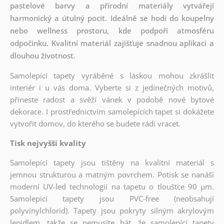
pastelové barvy a přírodní materiály vytvářejí
harmonický a útulný pocit. Ideálně se hodí do koupelny
nebo wellness prostoru, kde podpoří atmosféru
odpočinku. Kvalitní materiál zajišťuje snadnou aplikaci a
dlouhou životnost.
Samolepící tapety vyráběné s láskou mohou zkrášlit
interiér i u vás doma. Vyberte si z jedinečných motivů,
přineste radost a svěží vánek v podobě nové bytové
dekorace. I prostřednictvím samolepících tapet si dokážete
vytvořit domov, do kterého se budete rádi vracet.
Tisk nejvyšší kvality
Samolepící tapety jsou tištěny na kvalitní materiál s
jemnou strukturou a matným povrchem. Potisk se nanáší
moderní UV-led technologií na tapetu o tloušťce 90 µm.
Samolepicí tapety jsou PVC-free (neobsahují
polyvinylchlorid). Tapety jsou pokryty silným akrylovým
lepidlem, takže se nemusíte bát, že samolepící tapety