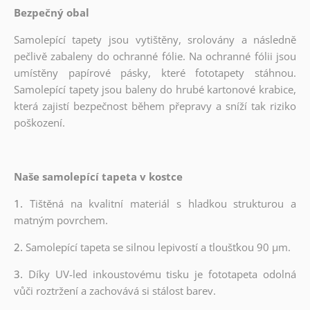
Bezpečný obal
Samolepící tapety jsou vytištěny, srolovány a následně
pečlivě zabaleny do ochranné fólie. Na ochranné fólii jsou
umístěny papírové pásky, které fototapety stáhnou.
Samolepící tapety jsou baleny do hrubé kartonové krabice,
která zajistí bezpečnost během přepravy a sníží tak riziko
poškození.
Naše samolepící tapeta v kostce
1.
Tištěná na kvalitní materiál s hladkou strukturou a
matným povrchem.
2.
Samolepící tapeta se silnou lepivostí a tloušťkou 90 µm.
3.
Díky UV-led inkoustovému tisku je fototapeta odolná
vůči roztržení a zachovává si stálost barev.