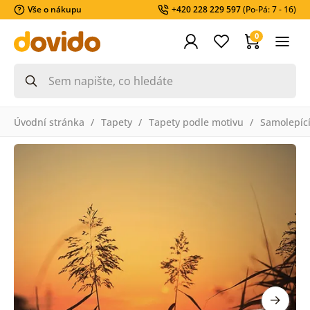
Vše o nákupu
+420 228 229 597
(Po-Pá: 7 - 16)
0
Úvodní stránka
Tapety
Tapety podle motivu
Samolepící