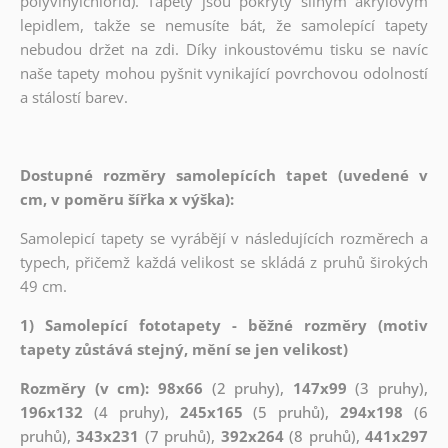
polyvinylchlorid). Tapety jsou pokryty silným akrylovým
lepidlem, takže se nemusíte bát, že samolepící tapety
nebudou držet na zdi. Díky inkoustovému tisku se navíc
naše tapety mohou pyšnit vynikající povrchovou odolností
a stálostí barev.
Dostupné rozměry samolepících tapet (uvedené v
cm, v poměru šířka x výška):
Samolepicí tapety se vyrábějí v následujících rozměrech a
typech, přičemž každá velikost se skládá z pruhů širokých
49 cm.
1) Samolepící fototapety - běžné rozměry (motiv
tapety zůstává stejný, mění se jen velikost)
Rozměry (v cm): 98x66
(2 pruhy),
147x99
(3 pruhy),
196x132
(4 pruhy),
245x165
(5 pruhů),
294x198
(6
pruhů),
343x231
(7 pruhů),
392x264
(8 pruhů),
441x297