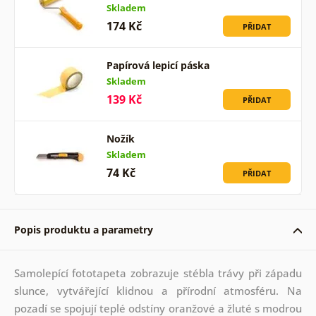
Skladem
174 Kč
PŘIDAT
Papírová lepicí páska
Skladem
139 Kč
PŘIDAT
Nožík
Skladem
74 Kč
PŘIDAT
Popis produktu a parametry
Samolepící fototapeta zobrazuje stébla trávy při západu
slunce, vytvářející klidnou a přírodní atmosféru. Na
pozadí se spojují teplé odstíny oranžové a žluté s modrou