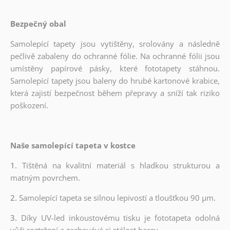
Bezpečný obal
Samolepící tapety jsou vytištěny, srolovány a následně
pečlivě zabaleny do ochranné fólie. Na ochranné fólii jsou
umístěny papírové pásky, které fototapety stáhnou.
Samolepící tapety jsou baleny do hrubé kartonové krabice,
která zajistí bezpečnost během přepravy a sníží tak riziko
poškození.
Naše samolepící tapeta v kostce
1.
Tištěná na kvalitní materiál s hladkou strukturou a
matným povrchem.
2.
Samolepící tapeta se silnou lepivostí a tloušťkou 90 µm.
3.
Díky UV-led inkoustovému tisku je fototapeta odolná
vůči roztržení a zachovává si stálost barev.