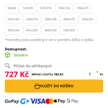
98x66
147x99
147x270
196x132
196x270
245x165
245x270
294x198
294x270
343x231
392x264
441x297
490x330
539x363
*rozměry jsou uvedeny v cm v poměru šířka x výška
Dostupnost:
Skladem
Přidat do oblíbených
727 Kč
+
909 Kč
Ušetříte
182 Kč
ks
-
VLOŽIT DO KOŠÍKU