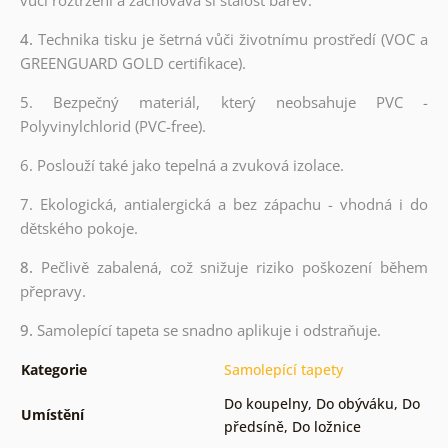
4.
Technika tisku je šetrná vůči životnímu prostředí (VOC a
GREENGUARD GOLD certifikace).
5. Bezpečný materiál, který neobsahuje PVC -
Polyvinylchlorid (PVC-free).
6. Poslouží také jako tepelná a zvuková izolace.
7. Ekologická, antialergická a bez zápachu - vhodná i do
dětského pokoje.
8.
Pečlivě zabalená, což snižuje riziko poškození během
přepravy.
9.
Samolepící tapeta se snadno aplikuje i odstraňuje.
Kategorie
Samolepící tapety
Do koupelny
,
Do obýváku
,
Do
Umístění
předsíně
,
Do ložnice