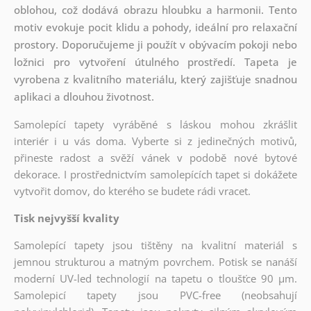
oblohou, což dodává obrazu hloubku a harmonii. Tento
motiv evokuje pocit klidu a pohody, ideální pro relaxační
prostory. Doporučujeme ji použít v obývacím pokoji nebo
ložnici pro vytvoření útulného prostředí. Tapeta je
vyrobena z kvalitního materiálu, který zajišťuje snadnou
aplikaci a dlouhou životnost.
Samolepící tapety vyráběné s láskou mohou zkrášlit
interiér i u vás doma. Vyberte si z jedinečných motivů,
přineste radost a svěží vánek v podobě nové bytové
dekorace. I prostřednictvím samolepících tapet si dokážete
vytvořit domov, do kterého se budete rádi vracet.
Tisk nejvyšší kvality
Samolepící tapety jsou tištěny na kvalitní materiál s
jemnou strukturou a matným povrchem. Potisk se nanáší
moderní UV-led technologií na tapetu o tloušťce 90 µm.
Samolepicí tapety jsou PVC-free (neobsahují