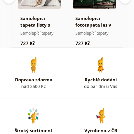
Samolepící
Samolepící
S
ž
tapeta listy s
fototapeta les v
t
pastelovým
mlze
n
Samolepící tapety
Samolepící tapety
S
nádechem
727 Kč
727 Kč
7
Doprava zdarma
Rychlé dodání
nad 2500 Kč
do pár dní u Vás
Široký sortiment
Vyrobeno v ČR