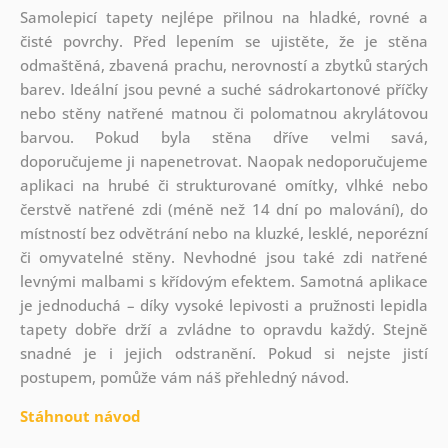
Samolepicí tapety nejlépe přilnou na hladké, rovné a
čisté povrchy. Před lepením se ujistěte, že je stěna
odmaštěná, zbavená prachu, nerovností a zbytků starých
barev. Ideální jsou pevné a suché sádrokartonové příčky
nebo stěny natřené matnou či polomatnou akrylátovou
barvou. Pokud byla stěna dříve velmi savá,
doporučujeme ji napenetrovat. Naopak nedoporučujeme
aplikaci na hrubé či strukturované omítky, vlhké nebo
čerstvě natřené zdi (méně než 14 dní po malování), do
místností bez odvětrání nebo na kluzké, lesklé, neporézní
či omyvatelné stěny. Nevhodné jsou také zdi natřené
levnými malbami s křídovým efektem. Samotná aplikace
je jednoduchá – díky vysoké lepivosti a pružnosti lepidla
tapety dobře drží a zvládne to opravdu každý. Stejně
snadné je i jejich odstranění. Pokud si nejste jistí
postupem, pomůže vám náš přehledný návod.
Stáhnout návod