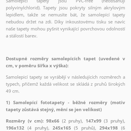
Samolepicí tapety jsou PVC-free (neobsahují
polyvinylchlorid). Tapety jsou pokryty silným akrylovým
lepidlem, takže se nemusíte bát, že samolepící tapety
nebudou držet na zdi. Díky inkoustovému tisku se navíc
naše tapety mohou pyšnit vynikající povrchovou odolností
a stálostí barev.
Dostupné rozměry samolepících tapet (uvedené v
cm, v poměru šířka x výška):
Samolepicí tapety se vyrábějí v následujících rozměrech a
typech, přičemž každá velikost se skládá z pruhů širokých
49 cm.
1) Samolepící fototapety - běžné rozměry (motiv
tapety zůstává stejný, mění se jen velikost)
Rozměry (v cm): 98x66
(2 pruhy),
147x99
(3 pruhy),
196x132
(4 pruhy),
245x165
(5 pruhů),
294x198
(6