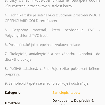
3.
Díky UV-led inkoustovému tisku je fototapeta odolná
vůči roztržení a zachovává si stálost barev.
4.
Technika tisku je šetrná vůči životnímu prostředí (VOC a
GREENGUARD GOLD certifikace).
5. Bezpečný materiál, který neobsahuje PVC -
Polyvinylchlorid (PVC-free).
6. Poslouží také jako tepelná a zvuková izolace.
7. Ekologická, antialergická a bez zápachu - vhodná i do
dětského pokoje.
8.
Pečlivě zabalená, což snižuje riziko poškození během
přepravy.
9.
Samolepící tapeta se snadno aplikuje i odstraňuje.
Kategorie
Samolepící tapety
Do koupelny
,
Do předsíně
,
Umístění