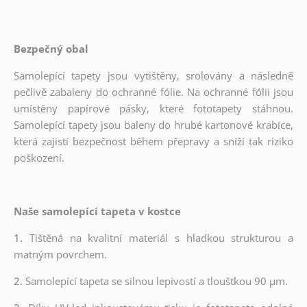
Bezpečný obal
Samolepící tapety jsou vytištěny, srolovány a následně
pečlivě zabaleny do ochranné fólie. Na ochranné fólii jsou
umístěny papírové pásky, které fototapety stáhnou.
Samolepící tapety jsou baleny do hrubé kartonové krabice,
která zajistí bezpečnost během přepravy a sníží tak riziko
poškození.
Naše samolepící tapeta v kostce
1.
Tištěná na kvalitní materiál s hladkou strukturou a
matným povrchem.
2.
Samolepící tapeta se silnou lepivostí a tloušťkou 90 µm.