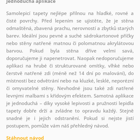
Jednoduchá aplikace
Samolepicí tapety nejlépe přilnou na hladké, rovné a
čisté povrchy. Před lepením se ujistěte, že je stěna
odmaštěná, zbavená prachu, nerovností a zbytků starých
barev. Ideální jsou pevné a suché sádrokartonové příčky
nebo stěny natřené matnou či polomatnou akrylátovou
barvou. Pokud byla stěna dříve velmi savá,
doporučujeme ji napenetrovat. Naopak nedoporučujeme
aplikaci na hrubé či strukturované omítky, vlhké nebo
čerstvě natřené zdi (méně než 14 dní po malování), do
místností bez odvětrání nebo na kluzké, lesklé, neporézní
či omyvatelné stěny. Nevhodné jsou také zdi natřené
levnými malbami s křídovým efektem. Samotná aplikace
je jednoduchá – díky vysoké lepivosti a pružnosti lepidla
tapety dobře drží a zvládne to opravdu každý. Stejně
snadné je i jejich odstranění. Pokud si nejste jistí
postupem, pomůže vám náš přehledný návod.
Stáhnout návod