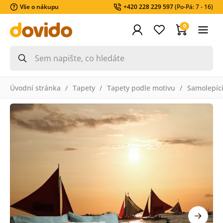
Vše o nákupu
+420 228 229 597
(Po-Pá: 7 - 16)
0
Úvodní stránka
Tapety
Tapety podle motivu
Samolepící