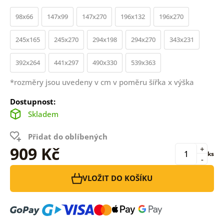
98x66
147x99
147x270
196x132
196x270
245x165
245x270
294x198
294x270
343x231
392x264
441x297
490x330
539x363
*rozměry jsou uvedeny v cm v poměru šířka x výška
Dostupnost:
Skladem
Přidat do oblíbených
909 Kč
+
ks
-
VLOŽIT DO KOŠÍKU