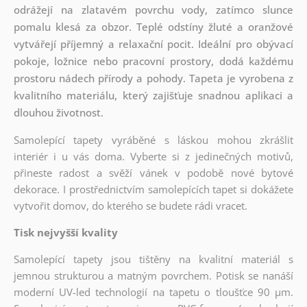
odrážejí na zlatavém povrchu vody, zatímco slunce
pomalu klesá za obzor. Teplé odstíny žluté a oranžové
vytvářejí příjemný a relaxační pocit. Ideální pro obývací
pokoje, ložnice nebo pracovní prostory, dodá každému
prostoru nádech přírody a pohody. Tapeta je vyrobena z
kvalitního materiálu, který zajišťuje snadnou aplikaci a
dlouhou životnost.
Samolepící tapety vyráběné s láskou mohou zkrášlit
interiér i u vás doma. Vyberte si z jedinečných motivů,
přineste radost a svěží vánek v podobě nové bytové
dekorace. I prostřednictvím samolepících tapet si dokážete
vytvořit domov, do kterého se budete rádi vracet.
Tisk nejvyšší kvality
Samolepící tapety jsou tištěny na kvalitní materiál s
jemnou strukturou a matným povrchem. Potisk se nanáší
moderní UV-led technologií na tapetu o tloušťce 90 µm.