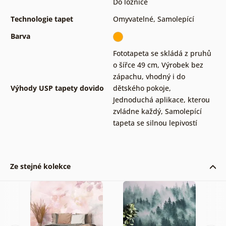
Do ložnice
Technologie tapet
Omyvatelné
,
Samolepící
Barva
Fototapeta se skládá z pruhů
o šířce 49 cm
,
Výrobek bez
zápachu, vhodný i do
Výhody USP tapety dovido
dětského pokoje
,
Jednoduchá aplikace, kterou
zvládne každý
,
Samolepící
tapeta se silnou lepivostí
Ze stejné kolekce