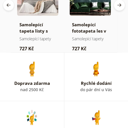
Samolepící
Samolepící
S
tapeta listy s
fototapeta les v
t
pastelovým
mlze
n
Samolepící tapety
Samolepící tapety
S
nádechem
727 Kč
727 Kč
7
Doprava zdarma
Rychlé dodání
nad 2500 Kč
do pár dní u Vás