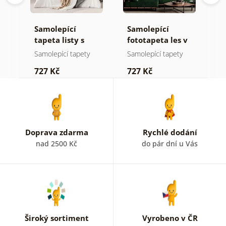
Samolepící
Samolepící
S
ž
tapeta listy s
fototapeta les v
t
pastelovým
mlze
n
Samolepící tapety
Samolepící tapety
S
nádechem
727 Kč
727 Kč
7
Doprava zdarma
Rychlé dodání
nad 2500 Kč
do pár dní u Vás
Široký sortiment
Vyrobeno v ČR