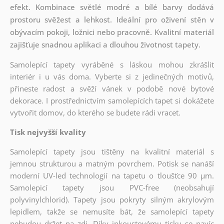
efekt. Kombinace světlé modré a bílé barvy dodává
prostoru svěžest a lehkost. Ideální pro oživení stěn v
obývacím pokoji, ložnici nebo pracovně. Kvalitní materiál
zajišťuje snadnou aplikaci a dlouhou životnost tapety.
Samolepící tapety vyráběné s láskou mohou zkrášlit
interiér i u vás doma. Vyberte si z jedinečných motivů,
přineste radost a svěží vánek v podobě nové bytové
dekorace. I prostřednictvím samolepících tapet si dokážete
vytvořit domov, do kterého se budete rádi vracet.
Tisk nejvyšší kvality
Samolepící tapety jsou tištěny na kvalitní materiál s
jemnou strukturou a matným povrchem. Potisk se nanáší
moderní UV-led technologií na tapetu o tloušťce 90 µm.
Samolepicí tapety jsou PVC-free (neobsahují
polyvinylchlorid). Tapety jsou pokryty silným akrylovým
lepidlem, takže se nemusíte bát, že samolepící tapety
nebudou držet na zdi. Díky inkoustovému tisku se navíc