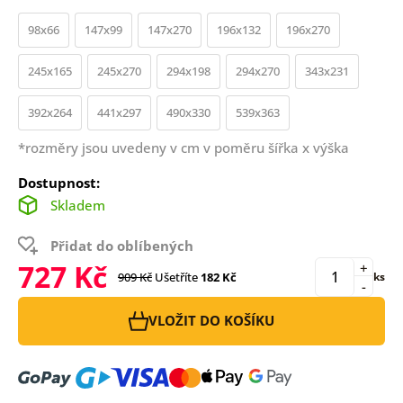
98x66
147x99
147x270
196x132
196x270
245x165
245x270
294x198
294x270
343x231
392x264
441x297
490x330
539x363
*rozměry jsou uvedeny v cm v poměru šířka x výška
Dostupnost:
Skladem
Přidat do oblíbených
727 Kč
+
909 Kč
Ušetříte
182 Kč
ks
-
VLOŽIT DO KOŠÍKU