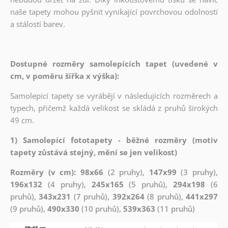
naše tapety mohou pyšnit vynikající povrchovou odolností
a stálostí barev.
Dostupné rozměry samolepících tapet (uvedené v
cm, v poměru šířka x výška):
Samolepicí tapety se vyrábějí v následujících rozměrech a
typech, přičemž každá velikost se skládá z pruhů širokých
49 cm.
1) Samolepící fototapety - běžné rozměry (motiv
tapety zůstává stejný, mění se jen velikost)
Rozměry (v cm): 98x66
(2 pruhy),
147x99
(3 pruhy),
196x132
(4 pruhy),
245x165
(5 pruhů),
294x198
(6
pruhů),
343x231
(7 pruhů),
392x264
(8 pruhů),
441x297
(9 pruhů),
490x330
(10 pruhů),
539x363
(11 pruhů)