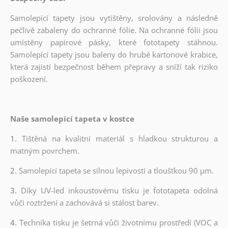
Samolepící tapety jsou vytištěny, srolovány a následně
pečlivě zabaleny do ochranné fólie. Na ochranné fólii jsou
umístěny papírové pásky, které fototapety stáhnou.
Samolepící tapety jsou baleny do hrubé kartonové krabice,
která zajistí bezpečnost během přepravy a sníží tak riziko
poškození.
Naše samolepící tapeta v kostce
1.
Tištěná na kvalitní materiál s hladkou strukturou a
matným povrchem.
2.
Samolepící tapeta se silnou lepivostí a tloušťkou 90 µm.
3.
Díky UV-led inkoustovému tisku je fototapeta odolná
vůči roztržení a zachovává si stálost barev.
4.
Technika tisku je šetrná vůči životnímu prostředí (VOC a