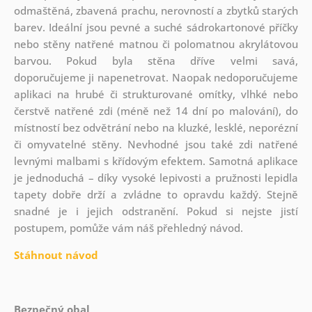
odmaštěná, zbavená prachu, nerovností a zbytků starých
barev. Ideální jsou pevné a suché sádrokartonové příčky
nebo stěny natřené matnou či polomatnou akrylátovou
barvou. Pokud byla stěna dříve velmi savá,
doporučujeme ji napenetrovat. Naopak nedoporučujeme
aplikaci na hrubé či strukturované omítky, vlhké nebo
čerstvě natřené zdi (méně než 14 dní po malování), do
místností bez odvětrání nebo na kluzké, lesklé, neporézní
či omyvatelné stěny. Nevhodné jsou také zdi natřené
levnými malbami s křídovým efektem. Samotná aplikace
je jednoduchá – díky vysoké lepivosti a pružnosti lepidla
tapety dobře drží a zvládne to opravdu každý. Stejně
snadné je i jejich odstranění. Pokud si nejste jistí
postupem, pomůže vám náš přehledný návod.
Stáhnout návod
Bezpečný obal