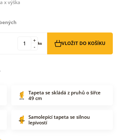
a x výška
íbených
+
VLOŽIT DO KOŠÍKU
ks
-
Tapeta se skládá z pruhů o šířce
49 cm
Samolepící tapeta se silnou
lepivostí