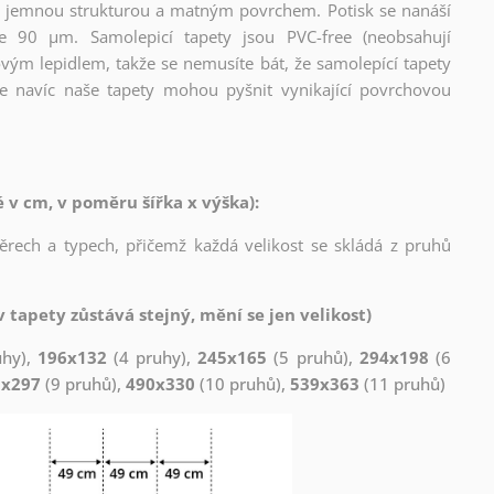
l s jemnou strukturou a matným povrchem. Potisk se nanáší
ce 90 µm. Samolepicí tapety jsou PVC-free (neobsahují
ovým lepidlem, takže se nemusíte bát, že samolepící tapety
e navíc naše tapety mohou pyšnit vynikající povrchovou
v cm, v poměru šířka x výška):
měrech a typech, přičemž každá velikost se skládá z pruhů
 tapety zůstává stejný, mění se jen velikost)
uhy),
196x132
(4 pruhy),
245x165
(5 pruhů),
294x198
(6
1x297
(9 pruhů),
490x330
(10 pruhů),
539x363
(11 pruhů)