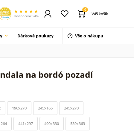
0
Váš košík
Hodnocení: 94%
ty
Dárkové poukazy
Vše o nákupu
ndala na bordó pozadí
2
196x270
245x165
245x270
x264
441x297
490x330
539x363