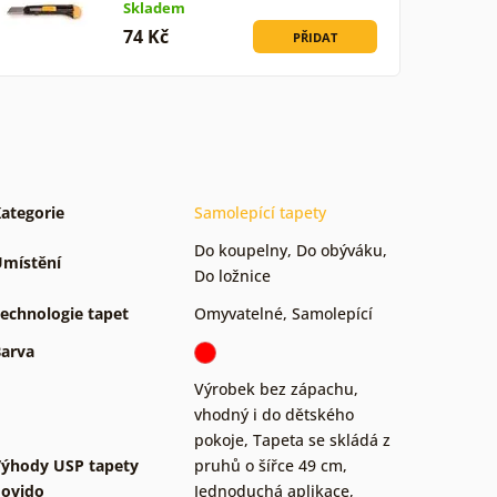
Skladem
74 Kč
PŘIDAT
ategorie
Samolepící tapety
Do koupelny
,
Do obýváku
,
místění
Do ložnice
echnologie tapet
Omyvatelné
,
Samolepící
arva
Výrobek bez zápachu,
vhodný i do dětského
pokoje
,
Tapeta se skládá z
ýhody USP tapety
pruhů o šířce 49 cm
,
ovido
Jednoduchá aplikace,