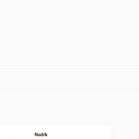
Nožík