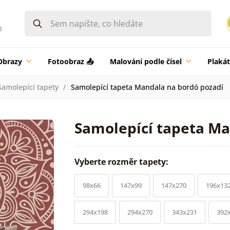
0
Obrazy
Fotoobraz 📤
Malování podle čísel
Plaká
Samolepící tapety
Samolepící tapeta Mandala na bordó pozadí
Samolepící tapeta Ma
Vyberte rozměr tapety:
98x66
147x99
147x270
196x13
294x198
294x270
343x231
392