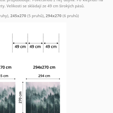
. Velikosti se skládají ze 49 cm širokých pásů.
ruhy),
245x270
(5 pruhů)
, 294x270
(6 pruhů)