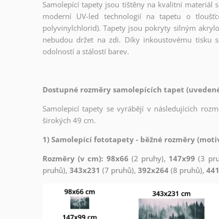
Samolepící tapety jsou tištěny na kvalitní materiá
moderní UV-led technologií na tapetu o tloušť
polyvinylchlorid). Tapety jsou pokryty silným akryl
nebudou držet na zdi. Díky inkoustovému tisku s
odolností a stálostí barev.
Dostupné rozměry samolepících tapet (uvedené 
Samolepicí tapety se vyrábějí v následujících roz
širokých 49 cm.
1) Samolepící fototapety - běžné rozměry (motiv
Rozměry (v cm): 98x66
(2 pruhy),
147x99
(3 pr
pruhů),
343x231
(7 pruhů),
392x264
(8 pruhů),
44