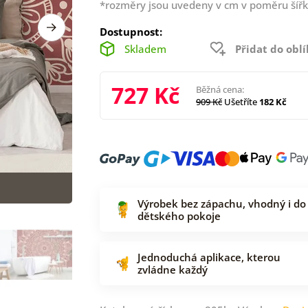
*rozměry jsou uvedeny v cm v poměru šířk
Dostupnost:
Skladem
Přidat do obl
727 Kč
Běžná cena:
909 Kč
Ušetříte
182 Kč
Výrobek bez zápachu, vhodný i do
dětského pokoje
Jednoduchá aplikace, kterou
zvládne každý