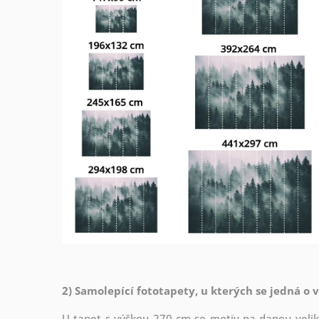
2) Samolepící fototapety, u kterých se jedná o 
U tapet s výškou 270 cm se motiv na danou veliko