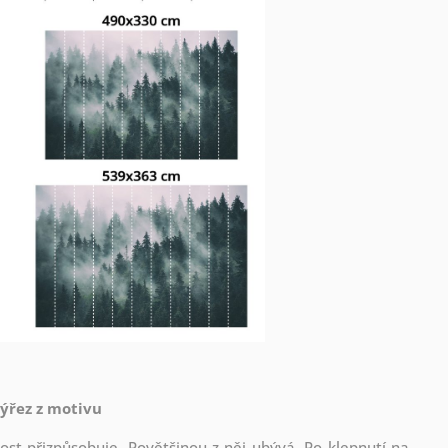
výřez z motivu
st přizpůsobuje. Povětšinou z něj ubývá. Po klepnutí na