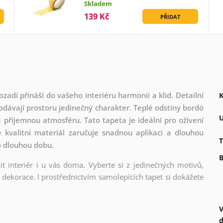
Skladem
139 Kč
PŘIDAT
dí přináší do vašeho interiéru harmonii a klid. Detailní
K
dávají prostoru jedinečný charakter. Teplé odstíny bordó
U
 příjemnou atmosféru. Tato tapeta je ideální pro oživení
 kvalitní materiál zaručuje snadnou aplikaci a dlouhou
T
o dlouhou dobu.
B
t interiér i u vás doma. Vyberte si z jedinečných motivů,
dekorace. I prostřednictvím samolepících tapet si dokážete
V
d