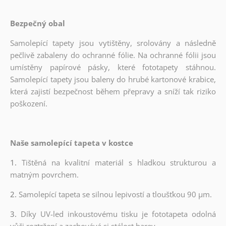
Bezpečný obal
Samolepící tapety jsou vytištěny, srolovány a následně
pečlivě zabaleny do ochranné fólie. Na ochranné fólii jsou
umístěny papírové pásky, které fototapety stáhnou.
Samolepící tapety jsou baleny do hrubé kartonové krabice,
která zajistí bezpečnost během přepravy a sníží tak riziko
poškození.
Naše samolepící tapeta v kostce
1.
Tištěná na kvalitní materiál s hladkou strukturou a
matným povrchem.
2.
Samolepící tapeta se silnou lepivostí a tloušťkou 90 µm.
3.
Díky UV-led inkoustovému tisku je fototapeta odolná
vůči roztržení a zachovává si stálost barev.