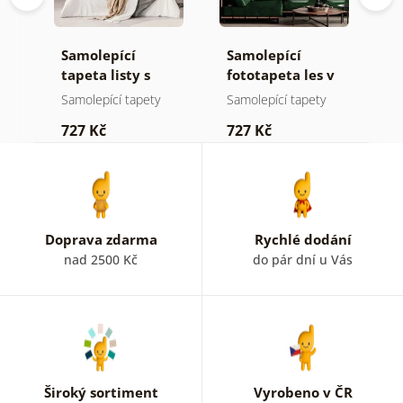
Samolepící
Samolepící
S
tapeta listy s
fototapeta les v
t
pastelovým
mlze
n
Samolepící tapety
Samolepící tapety
S
nádechem
727 Kč
727 Kč
7
Doprava zdarma
Rychlé dodání
nad 2500 Kč
do pár dní u Vás
Široký sortiment
Vyrobeno v ČR