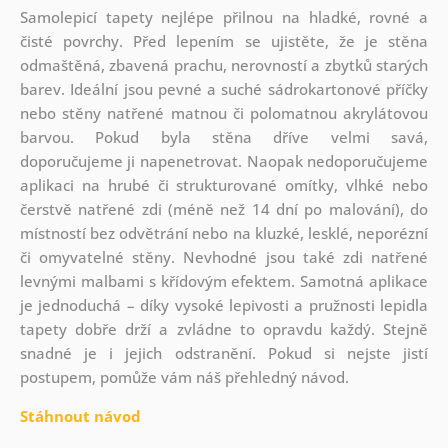
Samolepicí tapety nejlépe přilnou na hladké, rovné a
čisté povrchy. Před lepením se ujistěte, že je stěna
odmaštěná, zbavená prachu, nerovností a zbytků starých
barev. Ideální jsou pevné a suché sádrokartonové příčky
nebo stěny natřené matnou či polomatnou akrylátovou
barvou. Pokud byla stěna dříve velmi savá,
doporučujeme ji napenetrovat. Naopak nedoporučujeme
aplikaci na hrubé či strukturované omítky, vlhké nebo
čerstvě natřené zdi (méně než 14 dní po malování), do
místností bez odvětrání nebo na kluzké, lesklé, neporézní
či omyvatelné stěny. Nevhodné jsou také zdi natřené
levnými malbami s křídovým efektem. Samotná aplikace
je jednoduchá – díky vysoké lepivosti a pružnosti lepidla
tapety dobře drží a zvládne to opravdu každý. Stejně
snadné je i jejich odstranění. Pokud si nejste jistí
postupem, pomůže vám náš přehledný návod.
Stáhnout návod