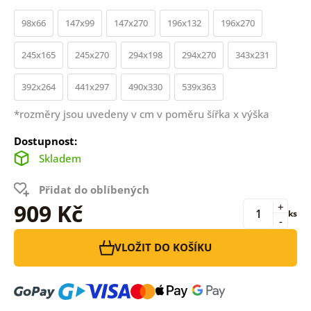
98x66
147x99
147x270
196x132
196x270
245x165
245x270
294x198
294x270
343x231
392x264
441x297
490x330
539x363
*rozměry jsou uvedeny v cm v poměru šířka x výška
Dostupnost:
Skladem
Přidat do oblíbených
909 Kč
+
ks
-
VLOŽIT DO KOŠÍKU