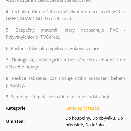
4.
Technika tisku je šetrná vůči životnímu prostředí (VOC a
GREENGUARD GOLD certifikace).
5. Bezpečný materiál, který neobsahuje PVC -
Polyvinylchlorid (PVC-free).
6. Poslouží také jako tepelná a zvuková izolace.
7. Ekologická, antialergická a bez zápachu - vhodná i do
dětského pokoje.
8.
Pečlivě zabalená, což snižuje riziko poškození během
přepravy.
9.
Samolepící tapeta se snadno aplikuje i odstraňuje.
Kategorie
Samolepící tapety
Do koupelny
,
Do obýváku
,
Do
Umístění
předsíně
,
Do ložnice