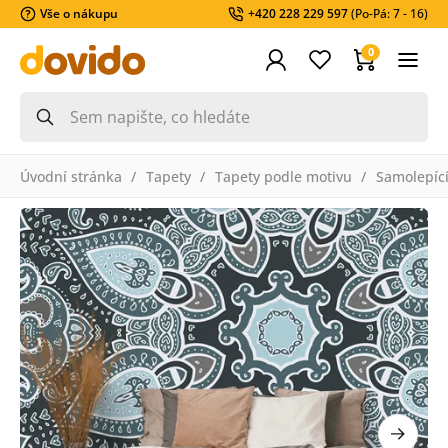
Vše o nákupu
+420 228 229 597
(Po-Pá: 7 - 16)
0
Úvodní stránka
Tapety
Tapety podle motivu
Samolepící