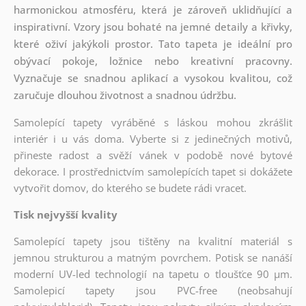
harmonickou atmosféru, která je zároveň uklidňující a
inspirativní. Vzory jsou bohaté na jemné detaily a křivky,
které oživí jakýkoli prostor. Tato tapeta je ideální pro
obývací pokoje, ložnice nebo kreativní pracovny.
Vyznačuje se snadnou aplikací a vysokou kvalitou, což
zaručuje dlouhou životnost a snadnou údržbu.
Samolepící tapety vyráběné s láskou mohou zkrášlit
interiér i u vás doma. Vyberte si z jedinečných motivů,
přineste radost a svěží vánek v podobě nové bytové
dekorace. I prostřednictvím samolepících tapet si dokážete
vytvořit domov, do kterého se budete rádi vracet.
Tisk nejvyšší kvality
Samolepící tapety jsou tištěny na kvalitní materiál s
jemnou strukturou a matným povrchem. Potisk se nanáší
moderní UV-led technologií na tapetu o tloušťce 90 µm.
Samolepicí tapety jsou PVC-free (neobsahují