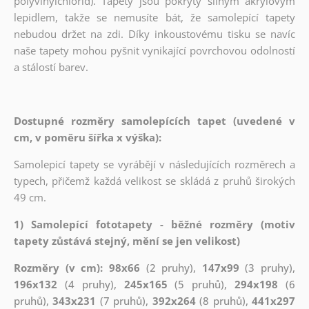
polyvinylchlorid). Tapety jsou pokryty silným akrylovým
lepidlem, takže se nemusíte bát, že samolepící tapety
nebudou držet na zdi. Díky inkoustovému tisku se navíc
naše tapety mohou pyšnit vynikající povrchovou odolností
a stálostí barev.
Dostupné rozměry samolepících tapet (uvedené v
cm, v poměru šířka x výška):
Samolepicí tapety se vyrábějí v následujících rozměrech a
typech, přičemž každá velikost se skládá z pruhů širokých
49 cm.
1) Samolepící fototapety - běžné rozměry (motiv
tapety zůstává stejný, mění se jen velikost)
Rozměry (v cm): 98x66
(2 pruhy),
147x99
(3 pruhy),
196x132
(4 pruhy),
245x165
(5 pruhů),
294x198
(6
pruhů),
343x231
(7 pruhů),
392x264
(8 pruhů),
441x297