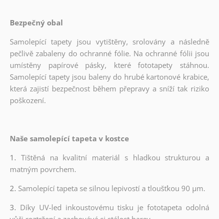
Bezpečný obal
Samolepící tapety jsou vytištěny, srolovány a následně
pečlivě zabaleny do ochranné fólie. Na ochranné fólii jsou
umístěny papírové pásky, které fototapety stáhnou.
Samolepící tapety jsou baleny do hrubé kartonové krabice,
která zajistí bezpečnost během přepravy a sníží tak riziko
poškození.
Naše samolepící tapeta v kostce
1.
Tištěná na kvalitní materiál s hladkou strukturou a
matným povrchem.
2.
Samolepící tapeta se silnou lepivostí a tloušťkou 90 µm.
3.
Díky UV-led inkoustovému tisku je fototapeta odolná
vůči roztržení a zachovává si stálost barev.