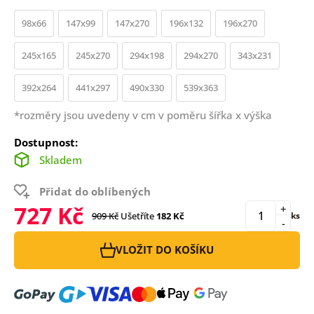
98x66
147x99
147x270
196x132
196x270
245x165
245x270
294x198
294x270
343x231
392x264
441x297
490x330
539x363
*rozměry jsou uvedeny v cm v poměru šířka x výška
Dostupnost:
Skladem
Přidat do oblíbených
727 Kč
+
909 Kč
Ušetříte
182 Kč
ks
-
VLOŽIT DO KOŠÍKU