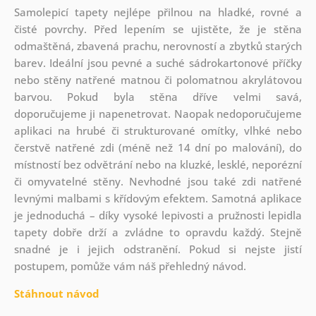
Samolepicí tapety nejlépe přilnou na hladké, rovné a
čisté povrchy. Před lepením se ujistěte, že je stěna
odmaštěná, zbavená prachu, nerovností a zbytků starých
barev. Ideální jsou pevné a suché sádrokartonové příčky
nebo stěny natřené matnou či polomatnou akrylátovou
barvou. Pokud byla stěna dříve velmi savá,
doporučujeme ji napenetrovat. Naopak nedoporučujeme
aplikaci na hrubé či strukturované omítky, vlhké nebo
čerstvě natřené zdi (méně než 14 dní po malování), do
místností bez odvětrání nebo na kluzké, lesklé, neporézní
či omyvatelné stěny. Nevhodné jsou také zdi natřené
levnými malbami s křídovým efektem. Samotná aplikace
je jednoduchá – díky vysoké lepivosti a pružnosti lepidla
tapety dobře drží a zvládne to opravdu každý. Stejně
snadné je i jejich odstranění. Pokud si nejste jistí
postupem, pomůže vám náš přehledný návod.
Stáhnout návod