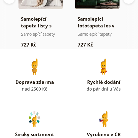
Samolepící
Samolepící
S
a
tapeta listy s
fototapeta les v
t
pastelovým
mlze
z
Samolepící tapety
Samolepící tapety
S
nádechem
p
727 Kč
727 Kč
7
b
k
Doprava zdarma
Rychlé dodání
nad 2500 Kč
do pár dní u Vás
Široký sortiment
Vyrobeno v ČR