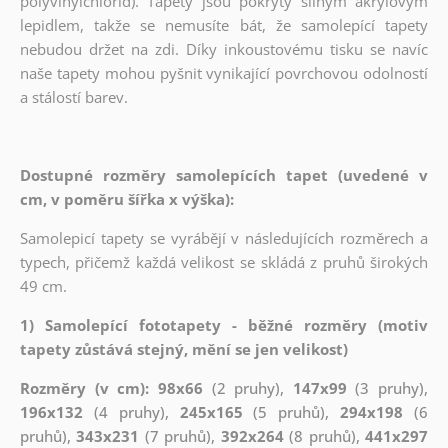
polyvinylchlorid). Tapety jsou pokryty silným akrylovým
lepidlem, takže se nemusíte bát, že samolepící tapety
nebudou držet na zdi. Díky inkoustovému tisku se navíc
naše tapety mohou pyšnit vynikající povrchovou odolností
a stálostí barev.
Dostupné rozměry samolepících tapet (uvedené v
cm, v poměru šířka x výška):
Samolepicí tapety se vyrábějí v následujících rozměrech a
typech, přičemž každá velikost se skládá z pruhů širokých
49 cm.
1) Samolepící fototapety - běžné rozměry (motiv
tapety zůstává stejný, mění se jen velikost)
Rozměry (v cm): 98x66
(2 pruhy),
147x99
(3 pruhy),
196x132
(4 pruhy),
245x165
(5 pruhů),
294x198
(6
pruhů),
343x231
(7 pruhů),
392x264
(8 pruhů),
441x297