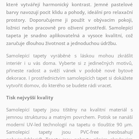
které vytvářejí harmonický kontrast. Jemné pastelové
barvy navozují pocit klidu a pohody, ideální pro relaxační
prostory. Doporučujeme ji použít v obývacím pokoji,
ložnici nebo pracovně pro oživení prostředí. Samolepící
tapeta je snadno aplikovatelná a vysoce kvalitní, což
zaručuje dlouhou životnost a jednoduchou údržbu.
Samolepící tapety vyráběné s láskou mohou zkrášlit
interiér i u vás doma. Vyberte si z jedinečných motivů,
přineste radost a svěží vánek v podobě nové bytové
dekorace. I prostřednictvím samolepících tapet si dokážete
vytvořit domov, do kterého se budete rádi vracet.
Tisk nejvyšší kvality
Samolepící tapety jsou tištěny na kvalitní materiál s
jemnou strukturou a matným povrchem. Potisk se nanáší
moderní UV-led technologií na tapetu o tloušťce 90 µm.
Samolepicí tapety jsou PVC-free (neobsahují