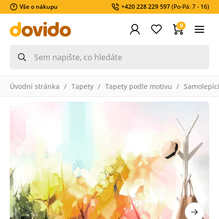
Vše o nákupu
+420 228 229 597
(Po-Pá: 7 - 16)
0
Úvodní stránka
Tapety
Tapety podle motivu
Samolepící