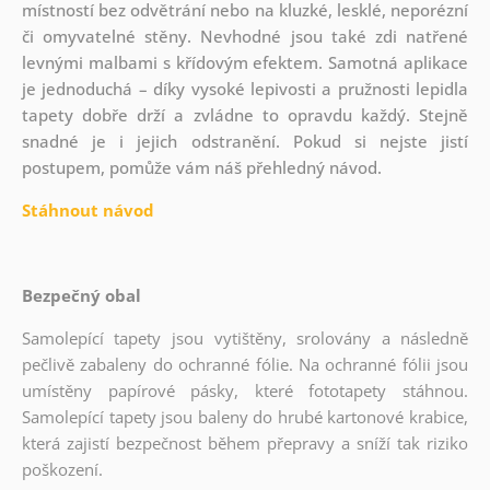
místností bez odvětrání nebo na kluzké, lesklé, neporézní
či omyvatelné stěny. Nevhodné jsou také zdi natřené
levnými malbami s křídovým efektem. Samotná aplikace
je jednoduchá – díky vysoké lepivosti a pružnosti lepidla
tapety dobře drží a zvládne to opravdu každý. Stejně
snadné je i jejich odstranění. Pokud si nejste jistí
postupem, pomůže vám náš přehledný návod.
Stáhnout návod
Bezpečný obal
Samolepící tapety jsou vytištěny, srolovány a následně
pečlivě zabaleny do ochranné fólie. Na ochranné fólii jsou
umístěny papírové pásky, které fototapety stáhnou.
Samolepící tapety jsou baleny do hrubé kartonové krabice,
která zajistí bezpečnost během přepravy a sníží tak riziko
poškození.