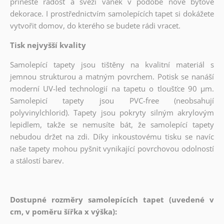
přineste radost a svěží vánek v podobě nové bytové
dekorace. I prostřednictvím samolepících tapet si dokážete
vytvořit domov, do kterého se budete rádi vracet.
Tisk nejvyšší kvality
Samolepící tapety jsou tištěny na kvalitní materiál s
jemnou strukturou a matným povrchem. Potisk se nanáší
moderní UV-led technologií na tapetu o tloušťce 90 µm.
Samolepicí tapety jsou PVC-free (neobsahují
polyvinylchlorid). Tapety jsou pokryty silným akrylovým
lepidlem, takže se nemusíte bát, že samolepící tapety
nebudou držet na zdi. Díky inkoustovému tisku se navíc
naše tapety mohou pyšnit vynikající povrchovou odolností
a stálostí barev.
Dostupné rozměry samolepících tapet (uvedené v
cm, v poměru šířka x výška):