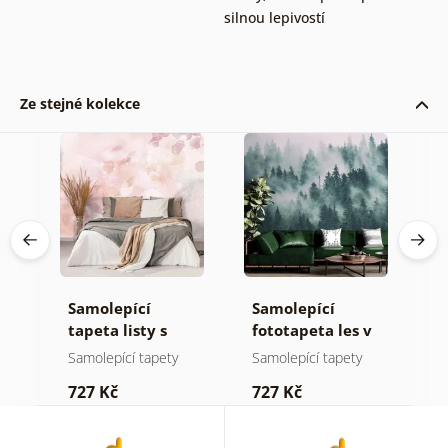
silnou lepivostí
Ze stejné kolekce
Samolepící
Samolepící
S
ž
tapeta listy s
fototapeta les v
t
pastelovým
mlze
z
Samolepící tapety
Samolepící tapety
S
nádechem
p
727 Kč
727 Kč
7
b
k