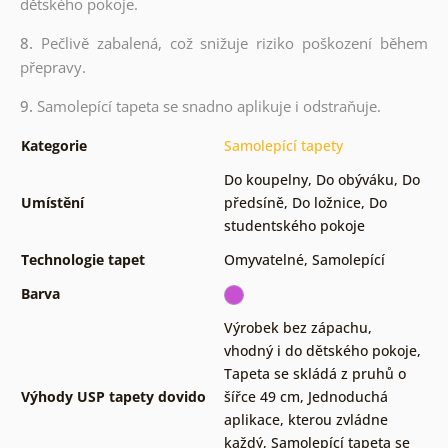
dětského pokoje.
8.
Pečlivě zabalená, což snižuje riziko poškození během
přepravy.
9.
Samolepící tapeta se snadno aplikuje i odstraňuje.
Kategorie
Samolepící tapety
Do koupelny
,
Do obýváku
,
Do
Umístění
předsíně
,
Do ložnice
,
Do
studentského pokoje
Technologie tapet
Omyvatelné
,
Samolepící
Barva
Výrobek bez zápachu,
vhodný i do dětského pokoje
,
Tapeta se skládá z pruhů o
Výhody USP tapety dovido
šířce 49 cm
,
Jednoduchá
aplikace, kterou zvládne
každý
,
Samolepící tapeta se