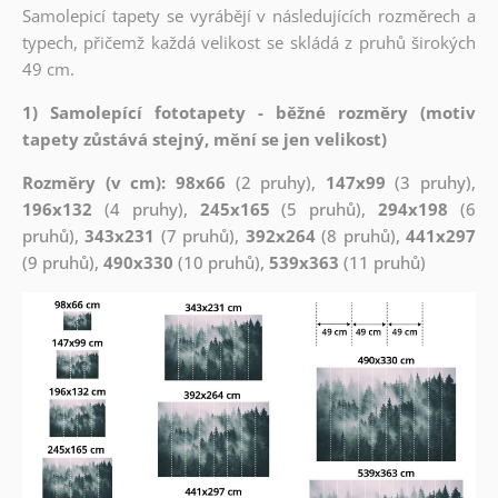
Samolepicí tapety se vyrábějí v následujících rozměrech a
typech, přičemž každá velikost se skládá z pruhů širokých
49 cm.
1) Samolepící fototapety - běžné rozměry (motiv
tapety zůstává stejný, mění se jen velikost)
Rozměry (v cm): 98x66
(2 pruhy),
147x99
(3 pruhy),
196x132
(4 pruhy),
245x165
(5 pruhů),
294x198
(6
pruhů),
343x231
(7 pruhů),
392x264
(8 pruhů),
441x297
(9 pruhů),
490x330
(10 pruhů),
539x363
(11 pruhů)