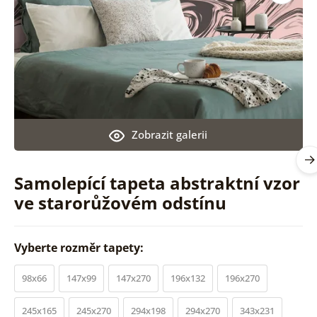
Zobrazit galerii
Samolepící tapeta abstraktní vzor
ve starorůžovém odstínu
Vyberte rozměr tapety:
98x66
147x99
147x270
196x132
196x270
245x165
245x270
294x198
294x270
343x231