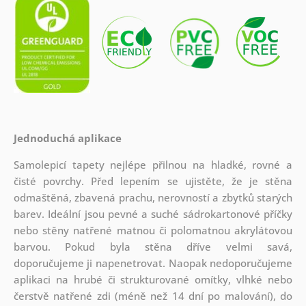
Jednoduchá aplikace
Samolepicí tapety nejlépe přilnou na hladké, rovné a
čisté povrchy. Před lepením se ujistěte, že je stěna
odmaštěná, zbavená prachu, nerovností a zbytků starých
barev. Ideální jsou pevné a suché sádrokartonové příčky
nebo stěny natřené matnou či polomatnou akrylátovou
barvou. Pokud byla stěna dříve velmi savá,
doporučujeme ji napenetrovat. Naopak nedoporučujeme
aplikaci na hrubé či strukturované omítky, vlhké nebo
čerstvě natřené zdi (méně než 14 dní po malování), do