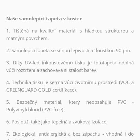
Naše samolepící tapeta v kostce
1.
Tištěná na kvalitní materiál s hladkou strukturou a
matným povrchem.
2.
Samolepící tapeta se silnou lepivostí a tloušťkou 90 µm.
3.
Díky UV-led inkoustovému tisku je fototapeta odolná
vůči roztržení a zachovává si stálost barev.
4.
Technika tisku je šetrná vůči životnímu prostředí (VOC a
GREENGUARD GOLD certifikace).
5. Bezpečný materiál, který neobsahuje PVC -
Polyvinylchlorid (PVC-free).
6. Poslouží také jako tepelná a zvuková izolace.
7. Ekologická, antialergická a bez zápachu - vhodná i do