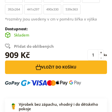
392x264
441x297
490x330
539x363
*rozměry jsou uvedeny v cm v poměru šířka x výška
Dostupnost:
Skladem
Přidat do oblíbených
909 Kč
+
ks
-
VLOŽIT DO KOŠÍKU
Výrobek bez zápachu, vhodný i do dětského
pokoje