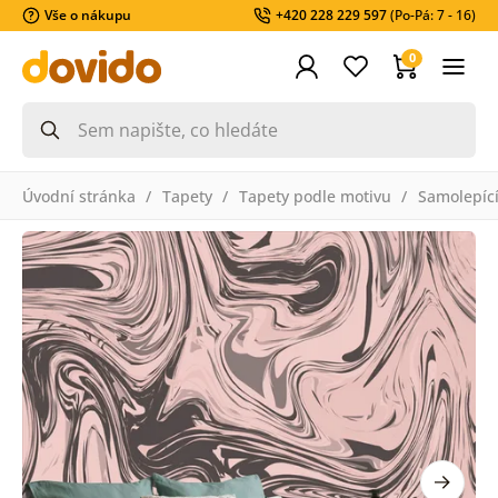
Vše o nákupu
+420 228 229 597
(Po-Pá: 7 - 16)
0
Úvodní stránka
Tapety
Tapety podle motivu
Samolepící