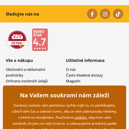
Sledujte nás na
Vše o nákupu
Užitečné informace
Obchodní a reklamační
O nás
podmínky
Často kladené dotazy
Ochrana osobních údajů
Magazín
Možnosti dopravy a platby
Kontakty
Vrácení zboží
Velkoobchodní spolupráce
Na Vašem soukromí nám záleží
Soubory cookies vám pomohou rychle najít to, co potřebujete,
ušetří vám čas a zabrání tomu, aby se vám zobrazovaly reklamy,
o které se nezajímáte. Používáme
cookies
, abychom vám
oznámili, že jste na naší stránce, a zobrazujeme produkty podle