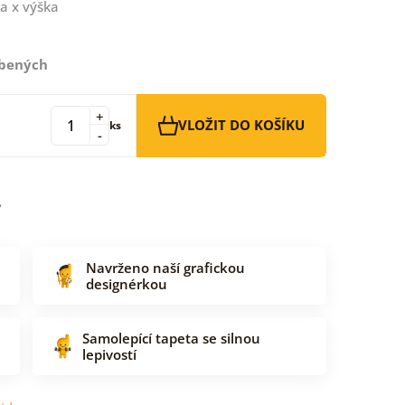
a x výška
íbených
+
VLOŽIT DO KOŠÍKU
ks
-
Navrženo naší grafickou
designérkou
Samolepící tapeta se silnou
lepivostí