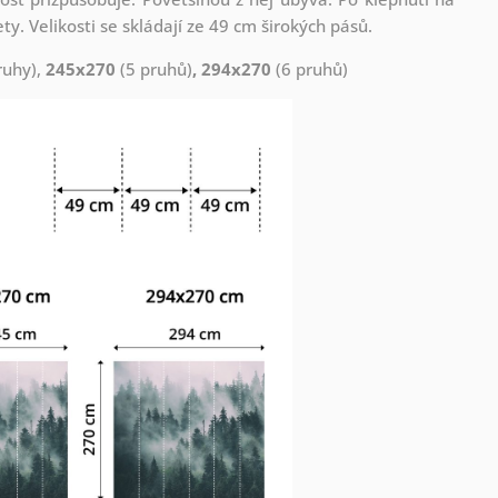
. Velikosti se skládají ze 49 cm širokých pásů.
ruhy),
245x270
(5 pruhů)
, 294x270
(6 pruhů)