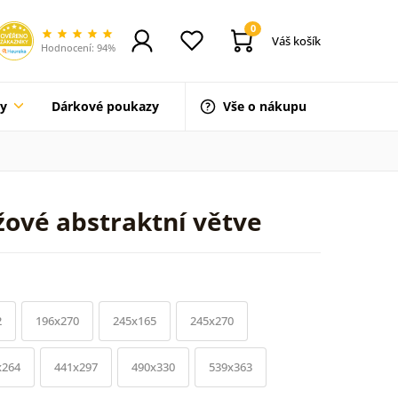
0
Váš košík
Hodnocení: 94%
ty
Dárkové poukazy
Vše o nákupu
žové abstraktní větve
2
196x270
245x165
245x270
x264
441x297
490x330
539x363