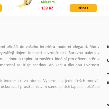
Skladem
139 Kč
PŘIDAT
mi přináší do vašeho interiéru moderní eleganci. Motiv
K
vytvářejí dojem lehkosti a vzdušnosti. Barevná paleta v
 klidnou a teplou atmosféru. Ideální pro oživení stěn v
U
 materiál zajišťuje snadnou aplikaci a dlouhou životnost
T
t interiér i u vás doma. Vyberte si z jedinečných motivů,
B
dekorace. I prostřednictvím samolepících tapet si dokážete
V