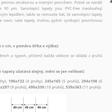
d
l s jemnou strukturou a matným povrchem. Potisk se nanáší
ce 90 µm. Samolepicí tapety jsou PVC-free (neobsahují
ovým lepidlem, takže se nemusíte bát, že samolepící tapety
e navíc naše tapety mohou pyšnit vynikající povrchovou
v cm, v poměru šířka x výška):
měrech a typech, přičemž každá velikost se skládá z pruhů
 tapety zůstává stejný, mění se jen velikost)
uhy),
196x132
(4 pruhy),
245x165
(5 pruhů),
294x198
(6
1x297
(9 pruhů),
490x330
(10 pruhů),
539x363
(11 pruhů)