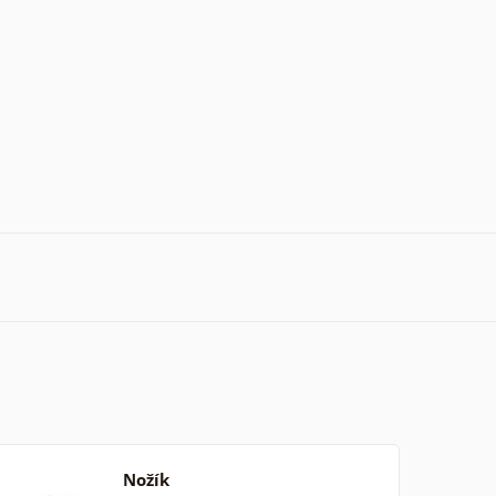
Nožík