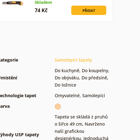
Skladem
74 Kč
PŘIDAT
ategorie
Samolepící tapety
Do kuchyně
,
Do koupelny
,
místění
Do obýváku
,
Do předsíně
,
Do ložnice
echnologie tapet
Omyvatelné
,
Samolepící
arva
Tapeta se skládá z pruhů
o šířce 49 cm
,
Navrženo
naší grafickou
ýhody USP tapety
designérkou
,
Jednoduchá