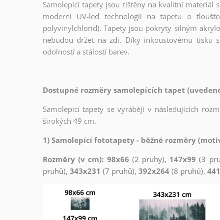
Samolepící tapety jsou tištěny na kvalitní materiá
moderní UV-led technologií na tapetu o tloušť
polyvinylchlorid). Tapety jsou pokryty silným akryl
nebudou držet na zdi. Díky inkoustovému tisku s
odolností a stálostí barev.
Dostupné rozměry samolepících tapet (uvedené 
Samolepicí tapety se vyrábějí v následujících roz
širokých 49 cm.
1) Samolepící fototapety - běžné rozměry (motiv
Rozměry (v cm): 98x66
(2 pruhy),
147x99
(3 pr
pruhů),
343x231
(7 pruhů),
392x264
(8 pruhů),
44