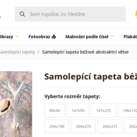
0
Obrazy
Fotoobraz 📤
Malování podle čísel
Plaká
Samolepící tapety
Samolepící tapeta béžové abstraktní větve
Samolepící tapeta bé
Vyberte rozměr tapety:
98x66
147x99
147x270
196x13
294x198
294x270
343x231
392