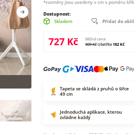
*rozměry jsou uvedeny v cm v poměru šířk
Dostupnost:
Skladem
Přidat do obl
727 Kč
Běžná cena:
909 Kč
Ušetříte
182 Kč
Tapeta se skládá z pruhů o šířce
49 cm
Jednoduchá aplikace, kterou
zvládne každý