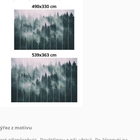
výřez z motivu
st přizpůsobuje. Povětšinou z něj ubývá. Po klepnutí na