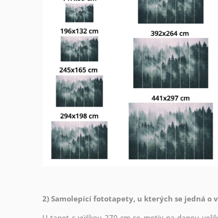
2) Samolepící fototapety, u kterých se jedná o 
U tapet s výškou 270 cm se motiv na danou veliko