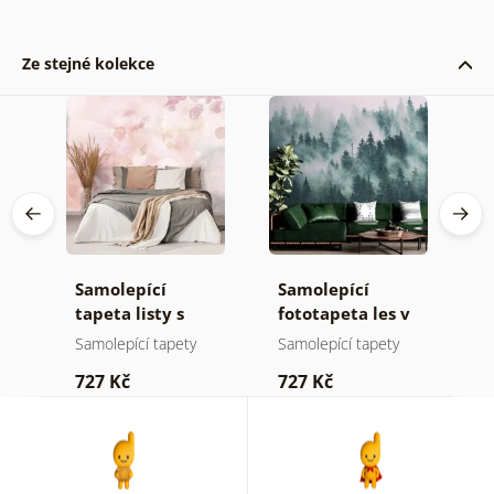
Ze stejné kolekce
Samolepící
Samolepící
S
tapeta listy s
fototapeta les v
t
pastelovým
mlze
n
Samolepící tapety
Samolepící tapety
S
nádechem
727 Kč
727 Kč
7