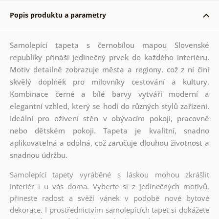
Popis produktu a parametry
Samolepící tapeta s černobílou mapou Slovenské
republiky přináší jedinečný prvek do každého interiéru.
Motiv detailně zobrazuje města a regiony, což z ní činí
skvělý doplněk pro milovníky cestování a kultury.
Kombinace černé a bílé barvy vytváří moderní a
elegantní vzhled, který se hodí do různých stylů zařízení.
Ideální pro oživení stěn v obývacím pokoji, pracovně
nebo dětském pokoji. Tapeta je kvalitní, snadno
aplikovatelná a odolná, což zaručuje dlouhou životnost a
snadnou údržbu.
Samolepící tapety vyráběné s láskou mohou zkrášlit
interiér i u vás doma. Vyberte si z jedinečných motivů,
přineste radost a svěží vánek v podobě nové bytové
dekorace. I prostřednictvím samolepících tapet si dokážete