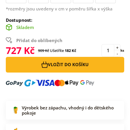
*rozměry jsou uvedeny v cm v poměru šířka x výška
Dostupnost:
Skladem
Přidat do oblíbených
727 Kč
+
909 Kč
Ušetříte
182 Kč
ks
-
VLOŽIT DO KOŠÍKU
Výrobek bez zápachu, vhodný i do dětského
pokoje