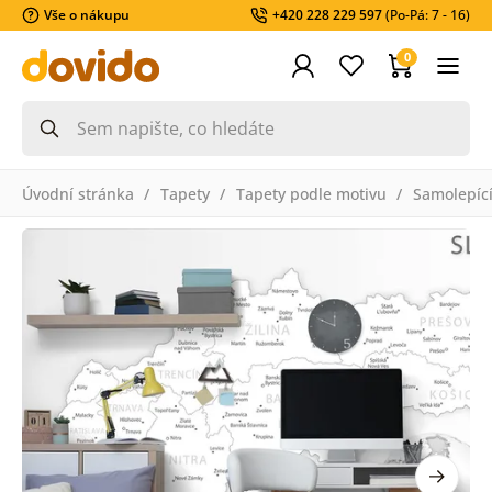
Vše o nákupu
+420 228 229 597
(Po-Pá: 7 - 16)
0
Úvodní stránka
Tapety
Tapety podle motivu
Samolepící