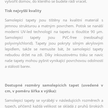
vytvořit domov, do kterého se budete rádi vracet.
Tisk nejvyšší kvality
Samolepící tapety jsou tištěny na kvalitní materiál s
jemnou strukturou a matným povrchem. Potisk se nanáší
moderní UV-led technologií na tapetu o tloušťce 90 µm.
Samolepicí tapety jsou PVC-free (neobsahují
polyvinylchlorid). Tapety jsou pokryty silným akrylovým
lepidlem, takže se nemusíte bát, že samolepící tapety
nebudou držet na zdi. Díky inkoustovému tisku se navíc
naše tapety mohou pyšnit vynikající povrchovou odolností
a stálostí barev.
Dostupné rozměry samolepících tapet (uvedené v
cm, v poměru šířka x výška):
Samolepicí tapety se vyrábějí v následujících rozměrech a
typech, přičemž každá velikost se skládá z pruhů širokých