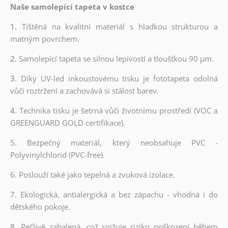
Naše samolepící tapeta v kostce
1.
Tištěná na kvalitní materiál s hladkou strukturou a
matným povrchem.
2.
Samolepící tapeta se silnou lepivostí a tloušťkou 90 µm.
3.
Díky UV-led inkoustovému tisku je fototapeta odolná
vůči roztržení a zachovává si stálost barev.
4.
Technika tisku je šetrná vůči životnímu prostředí (VOC a
GREENGUARD GOLD certifikace).
5. Bezpečný materiál, který neobsahuje PVC -
Polyvinylchlorid (PVC-free).
6. Poslouží také jako tepelná a zvuková izolace.
7. Ekologická, antialergická a bez zápachu - vhodná i do
dětského pokoje.
8.
Pečlivě zabalená, což snižuje riziko poškození během