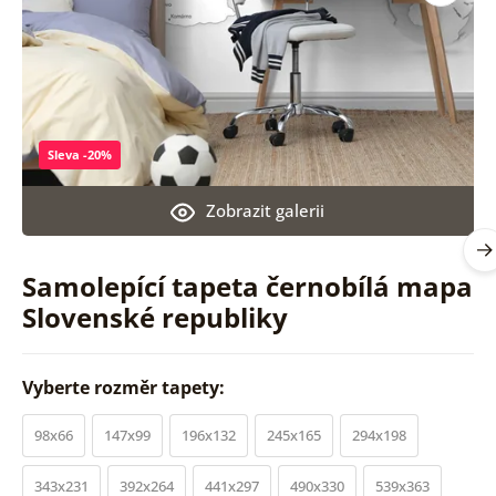
Sleva -20%
Zobrazit galerii
Samolepící tapeta černobílá mapa
Slovenské republiky
Vyberte rozměr tapety:
98x66
147x99
196x132
245x165
294x198
343x231
392x264
441x297
490x330
539x363