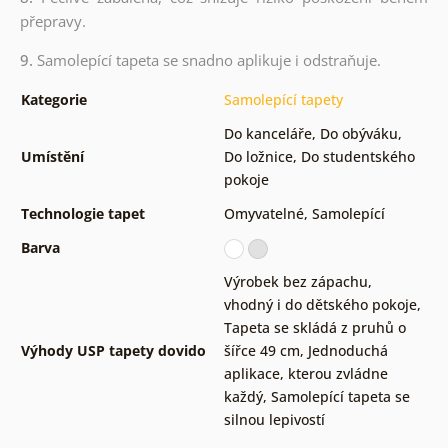
přepravy.
9.
Samolepící tapeta se snadno aplikuje i odstraňuje.
Kategorie
Samolepící tapety
Do kanceláře
,
Do obýváku
,
Umístění
Do ložnice
,
Do studentského
pokoje
Technologie tapet
Omyvatelné
,
Samolepící
Barva
Výrobek bez zápachu,
vhodný i do dětského pokoje
,
Tapeta se skládá z pruhů o
Výhody USP tapety dovido
šířce 49 cm
,
Jednoduchá
aplikace, kterou zvládne
každý
,
Samolepící tapeta se
silnou lepivostí