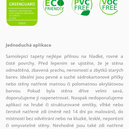
Jednoduchá aplikace
Samolepicí tapety nejlépe přilnou na hladké, rovné a
čisté povrchy. Před lepením se ujistěte, že je stěna
odmaštěná, zbavená prachu, nerovností a zbytků starých
barev. Ideální jsou pevné a suché sádrokartonové příčky
nebo stěny natřené matnou či polomatnou akrylátovou
barvou. Pokud byla stěna dříve velmi savá,
doporučujeme ji napenetrovat. Naopak nedoporučujeme
aplikaci na hrubé či strukturované omítky, vlhké nebo
čerstvě natřené zdi (méně než 14 dní po malování), do
místností bez odvětrání nebo na kluzké, lesklé, neporézní
či omyvatelné stěny. Nevhodné jsou také zdi natřené