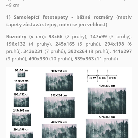
49 cm.
1) Samolepící fototapety - běžné rozměry (motiv
tapety zůstává stejný, mění se jen velikost)
Rozměry (v cm): 98x66
(2 pruhy),
147x99
(3 pruhy),
196x132
(4 pruhy),
245x165
(5 pruhů),
294x198
(6
pruhů),
343x231
(7 pruhů),
392x264
(8 pruhů),
441x297
(9 pruhů),
490x330
(10 pruhů),
539x363
(11 pruhů)