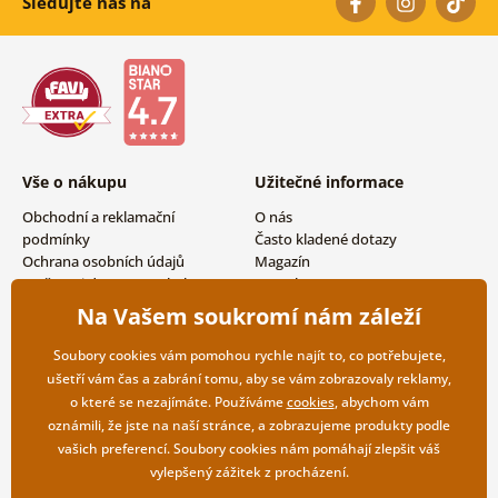
Sledujte nás na
Vše o nákupu
Užitečné informace
Obchodní a reklamační
O nás
podmínky
Často kladené dotazy
Ochrana osobních údajů
Magazín
Možnosti dopravy a platby
Kontakty
Vrácení zboží
Velkoobchodní spolupráce
Na Vašem soukromí nám záleží
Soubory cookies vám pomohou rychle najít to, co potřebujete,
ušetří vám čas a zabrání tomu, aby se vám zobrazovaly reklamy,
o které se nezajímáte. Používáme
cookies
, abychom vám
oznámili, že jste na naší stránce, a zobrazujeme produkty podle
vašich preferencí. Soubory cookies nám pomáhají zlepšit váš
vylepšený zážitek z procházení.