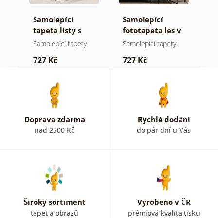
Samolepící
Samolepící
S
ž
tapeta listy s
fototapeta les v
t
pastelovým
mlze
n
Samolepící tapety
Samolepící tapety
S
nádechem
727 Kč
727 Kč
7
Doprava zdarma
Rychlé dodání
nad 2500 Kč
do pár dní u Vás
Široký sortiment
Vyrobeno v ČR
tapet a obrazů
prémiová kvalita tisku