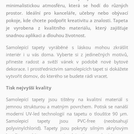
minimalistickou atmosféru, která se hodí do různých
prostor. Ideální pro kanceláře, učebny nebo obývací
pokoje, kde chcete podpořit kreativitu a znalosti. Tapeta
je vyrobena z kvalitního materiálu, který zajišťuje
snadnou aplikaci a dlouhou životnost.
Samolepící tapety vyráběné s láskou mohou zkrášlit
interiér i u vás doma. Vyberte si z jedinečných motivů,
přineste radost a svěží vánek v podobě nové bytové
dekorace. I prostřednictvím samolepících tapet si dokážete
vytvořit domov, do kterého se budete rádi vracet.
Tisk nejvyšší kvality
Samolepící tapety jsou tištěny na kvalitní materiál s
jemnou strukturou a matným povrchem. Potisk se nanáší
moderní UV-led technologií na tapetu o tloušťce 90 µm.
Samolepicí tapety jsou PVC-free (neobsahují
polyvinylchlorid). Tapety jsou pokryty silným akrylovým