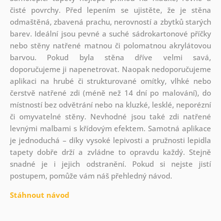
čisté povrchy. Před lepením se ujistěte, že je stěna
odmaštěná, zbavená prachu, nerovností a zbytků starých
barev. Ideální jsou pevné a suché sádrokartonové příčky
nebo stěny natřené matnou či polomatnou akrylátovou
barvou. Pokud byla stěna dříve velmi savá,
doporučujeme ji napenetrovat. Naopak nedoporučujeme
aplikaci na hrubé či strukturované omítky, vlhké nebo
čerstvě natřené zdi (méně než 14 dní po malování), do
místností bez odvětrání nebo na kluzké, lesklé, neporézní
či omyvatelné stěny. Nevhodné jsou také zdi natřené
levnými malbami s křídovým efektem. Samotná aplikace
je jednoduchá – díky vysoké lepivosti a pružnosti lepidla
tapety dobře drží a zvládne to opravdu každý. Stejně
snadné je i jejich odstranění. Pokud si nejste jistí
postupem, pomůže vám náš přehledný návod.
Stáhnout návod