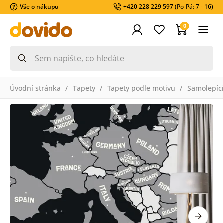
Vše o nákupu
+420 228 229 597
(Po-Pá: 7 - 16)
0
Úvodní stránka
Tapety
Tapety podle motivu
Samolepící