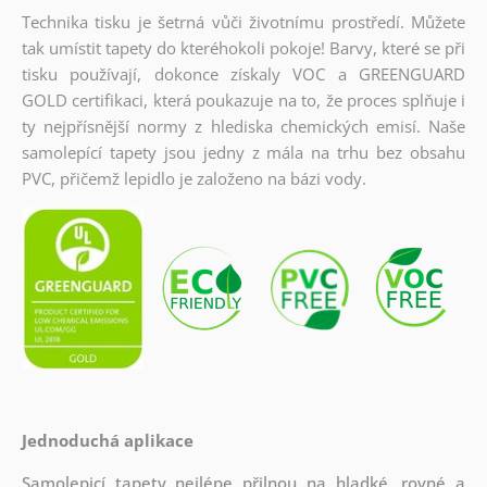
Technika tisku je šetrná vůči životnímu prostředí. Můžete
tak umístit tapety do kteréhokoli pokoje! Barvy, které se při
tisku používají, dokonce získaly VOC a GREENGUARD
GOLD certifikaci, která poukazuje na to, že proces splňuje i
ty nejpřísnější normy z hlediska chemických emisí. Naše
samolepící tapety jsou jedny z mála na trhu bez obsahu
PVC, přičemž lepidlo je založeno na bázi vody.
Jednoduchá aplikace
Samolepicí tapety nejlépe přilnou na hladké, rovné a