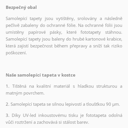
Bezpečný obal
Samolepící tapety jsou vytištěny, srolovány a následně
pečlivě zabaleny do ochranné fólie. Na ochranné fólii jsou
umístěny papírové pásky, které fototapety stáhnou.
Samolepící tapety jsou baleny do hrubé kartonové krabice,
která zajistí bezpečnost během přepravy a sníží tak riziko
poškození.
Naše samolepící tapeta v kostce
1.
Tištěná na kvalitní materiál s hladkou strukturou a
matným povrchem.
2.
Samolepící tapeta se silnou lepivostí a tloušťkou 90 µm.
3.
Díky UV-led inkoustovému tisku je fototapeta odolná
vůči roztržení a zachovává si stálost barev.