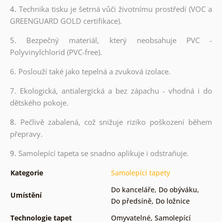
4.
Technika tisku je šetrná vůči životnímu prostředí (VOC a
GREENGUARD GOLD certifikace).
5. Bezpečný materiál, který neobsahuje PVC -
Polyvinylchlorid (PVC-free).
6. Poslouží také jako tepelná a zvuková izolace.
7. Ekologická, antialergická a bez zápachu - vhodná i do
dětského pokoje.
8.
Pečlivě zabalená, což snižuje riziko poškození během
přepravy.
9.
Samolepící tapeta se snadno aplikuje i odstraňuje.
Kategorie
Samolepící tapety
Do kanceláře
,
Do obýváku
,
Umístění
Do předsíně
,
Do ložnice
Technologie tapet
Omyvatelné
,
Samolepící