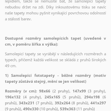
lepidlem, takže se nemusíte bát, že samolepící tapety
nebudou držet na zdi. Díky inkoustovému tisku se navíc
naše tapety mohou pyšnit vynikající povrchovou odolností
a stálostí barev.
Dostupné rozměry samolepících tapet (uvedené v
cm, v poměru šířka x výška):
Samolepicí tapety se vyrábějí v následujících rozměrech a
typech, přičemž každá velikost se skládá z pruhů širokých
49 cm.
1) Samolepící fototapety - běžné rozměry (motiv
tapety zůstává stejný, mění se jen velikost)
Rozměry (v cm): 98x66
(2 pruhy),
147x99
(3 pruhy),
196x132
(4 pruhy),
245x165
(5 pruhů),
294x198
(6
pruhů),
343x231
(7 pruhů),
392x264
(8 pruhů),
441x297
(9 pruhů),
490x330
(10 pruhů),
539x363
(11 pruhů)