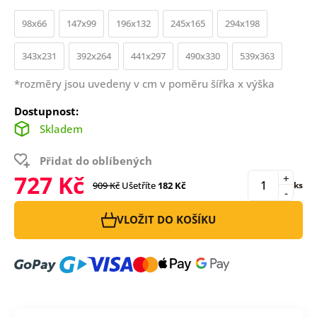
98x66
147x99
196x132
245x165
294x198
343x231
392x264
441x297
490x330
539x363
*rozměry jsou uvedeny v cm v poměru šířka x výška
Dostupnost:
Skladem
Přidat do oblíbených
727 Kč
+
909 Kč
Ušetříte
182 Kč
ks
-
VLOŽIT DO KOŠÍKU