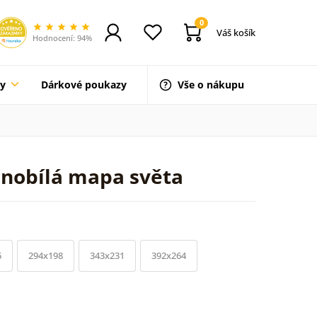
0
Váš košík
Hodnocení: 94%
ty
Dárkové poukazy
Vše o nákupu
rnobílá mapa světa
5
294x198
343x231
392x264