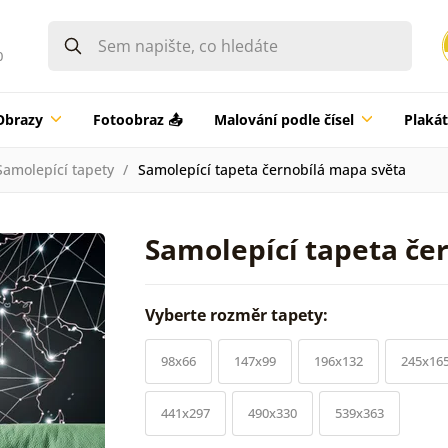
0
Obrazy
Fotoobraz 📤
Malování podle čísel
Plaká
Samolepící tapety
Samolepící tapeta černobílá mapa světa
Samolepící tapeta če
Vyberte rozměr tapety:
98x66
147x99
196x132
245x16
441x297
490x330
539x363