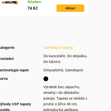
Skladem
74 Kč
PŘIDAT
ategorie
Samolepící tapety
Do kanceláře
,
Do obýváku
,
místění
Do ložnice
echnologie tapet
Omyvatelné
,
Samolepící
arva
Výrobek bez zápachu,
vhodný i do dětského
pokoje
,
Tapeta se skládá z
ýhody USP tapety
pruhů o šířce 49 cm
,
ovido
Jednoduchá aplikace,