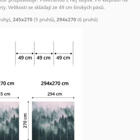
. Velikosti se skládají ze 49 cm širokých pásů.
ruhy),
245x270
(5 pruhů)
, 294x270
(6 pruhů)