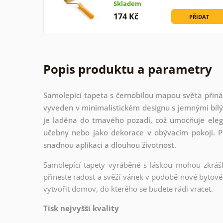
Skladem
174 Kč
PŘIDAT
Popis produktu a parametry
Samolepící tapeta s černobílou mapou světa přináš
vyveden v minimalistickém designu s jemnými bílým
je laděna do tmavého pozadí, což umocňuje elega
učebny nebo jako dekorace v obývacím pokoji. Pro
snadnou aplikaci a dlouhou životnost.
Samolepící tapety vyráběné s láskou mohou zkrášli
přineste radost a svěží vánek v podobě nové bytové 
vytvořit domov, do kterého se budete rádi vracet.
Tisk nejvyšší kvality