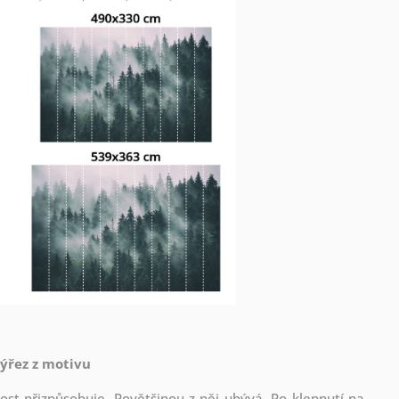
výřez z motivu
st přizpůsobuje. Povětšinou z něj ubývá. Po klepnutí na