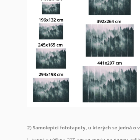
2) Samolepící fototapety, u kterých se jedná o 
U tapet s výškou 270 cm se motiv na danou veliko