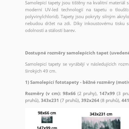
Samolepící tapety jsou tištěny na kvalitní materiá
moderní UV-led technologií na tapetu o tloušť
polyvinylchlorid). Tapety jsou pokryty silným akryl
nebudou držet na zdi. Díky inkoustovému tisku s
odolností a stálostí barev.
Dostupné rozměry samolepících tapet (uvedené 
Samolepicí tapety se vyrábějí v následujících roz
širokých 49 cm.
1) Samolepící fototapety - běžné rozměry (motiv
Rozměry (v cm): 98x66
(2 pruhy),
147x99
(3 pr
pruhů),
343x231
(7 pruhů),
392x264
(8 pruhů),
44