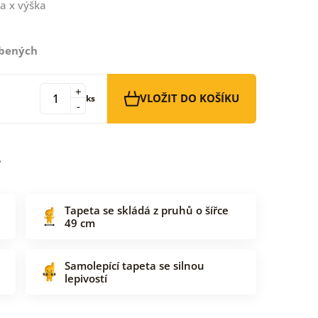
a x výška
íbených
+
VLOŽIT DO KOŠÍKU
ks
-
Tapeta se skládá z pruhů o šířce
49 cm
Samolepící tapeta se silnou
lepivostí