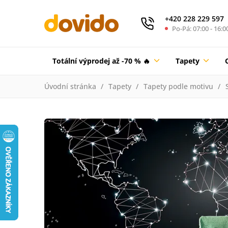
+420 228 229 597
Po-Pá: 07:00 - 16:0
Totální výprodej až -70 % 🔥
Tapety
Úvodní stránka
Tapety
Tapety podle motivu