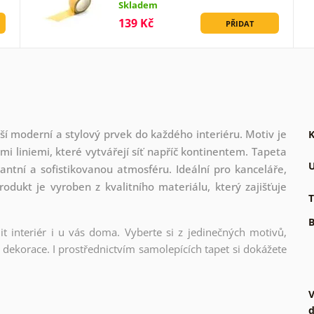
Skladem
139 Kč
PŘIDAT
í moderní a stylový prvek do každého interiéru. Motiv je
K
i liniemi, které vytvářejí síť napříč kontinentem. Tapeta
U
ntní a sofistikovanou atmosféru. Ideální pro kanceláře,
dukt je vyroben z kvalitního materiálu, který zajišťuje
T
B
t interiér i u vás doma. Vyberte si z jedinečných motivů,
dekorace. I prostřednictvím samolepících tapet si dokážete
V
d