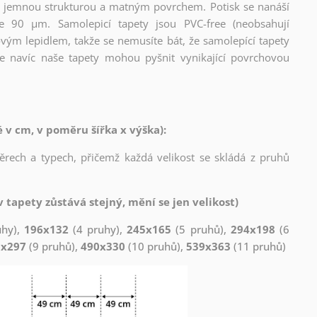
l s jemnou strukturou a matným povrchem. Potisk se nanáší
ce 90 µm. Samolepicí tapety jsou PVC-free (neobsahují
ovým lepidlem, takže se nemusíte bát, že samolepící tapety
e navíc naše tapety mohou pyšnit vynikající povrchovou
v cm, v poměru šířka x výška):
měrech a typech, přičemž každá velikost se skládá z pruhů
 tapety zůstává stejný, mění se jen velikost)
uhy),
196x132
(4 pruhy),
245x165
(5 pruhů),
294x198
(6
1x297
(9 pruhů),
490x330
(10 pruhů),
539x363
(11 pruhů)