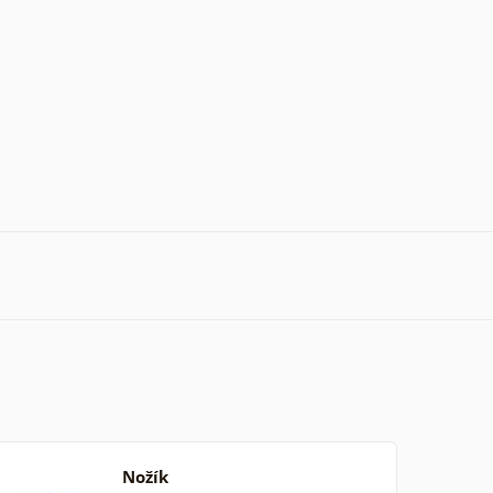
Nožík