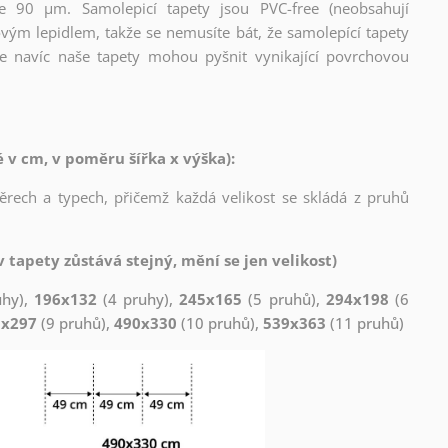
ce 90 µm. Samolepicí tapety jsou PVC-free (neobsahují
ovým lepidlem, takže se nemusíte bát, že samolepící tapety
e navíc naše tapety mohou pyšnit vynikající povrchovou
v cm, v poměru šířka x výška):
měrech a typech, přičemž každá velikost se skládá z pruhů
 tapety zůstává stejný, mění se jen velikost)
uhy),
196x132
(4 pruhy),
245x165
(5 pruhů),
294x198
(6
1x297
(9 pruhů),
490x330
(10 pruhů),
539x363
(11 pruhů)