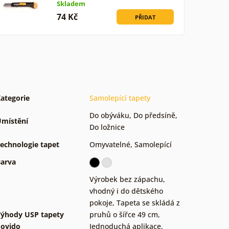
Skladem
74 Kč
PŘIDAT
ategorie
Samolepící tapety
Do obýváku
,
Do předsíně
,
místění
Do ložnice
echnologie tapet
Omyvatelné
,
Samolepící
arva
Výrobek bez zápachu,
vhodný i do dětského
pokoje
,
Tapeta se skládá z
ýhody USP tapety
pruhů o šířce 49 cm
,
ovido
Jednoduchá aplikace,