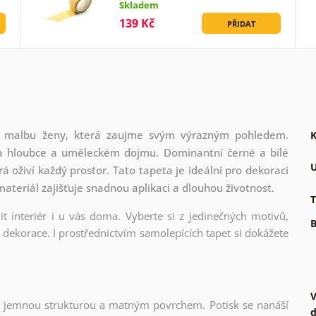
Skladem
139 Kč
PŘIDAT
lní malbu ženy, která zaujme svým výrazným pohledem.
K
 na hloubce a uměleckém dojmu. Dominantní černé a bílé
U
á oživí každý prostor. Tato tapeta je ideální pro dekoraci
ateriál zajišťuje snadnou aplikaci a dlouhou životnost.
T
t interiér i u vás doma. Vyberte si z jedinečných motivů,
B
dekorace. I prostřednictvím samolepících tapet si dokážete
V
l s jemnou strukturou a matným povrchem. Potisk se nanáší
d