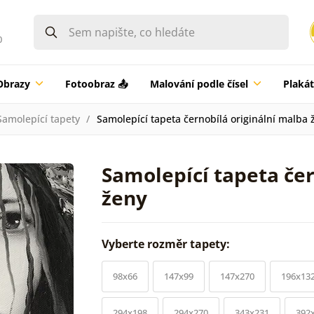
0
Obrazy
Fotoobraz 📤
Malování podle čísel
Plaká
Samolepící tapety
Samolepící tapeta černobílá originální malba 
Samolepící tapeta čer
ženy
Vyberte rozměr tapety:
98x66
147x99
147x270
196x13
294x198
294x270
343x231
392