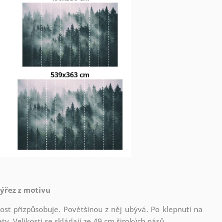
výřez z motivu
st přizpůsobuje. Povětšinou z něj ubývá. Po klepnutí na
. Velikosti se skládají ze 49 cm širokých pásů.