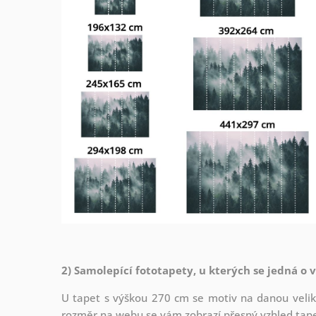
2) Samolepící fototapety, u kterých se jedná o 
U tapet s výškou 270 cm se motiv na danou veliko
rozměr na webu se vám zobrazí přesný vzhled tapety