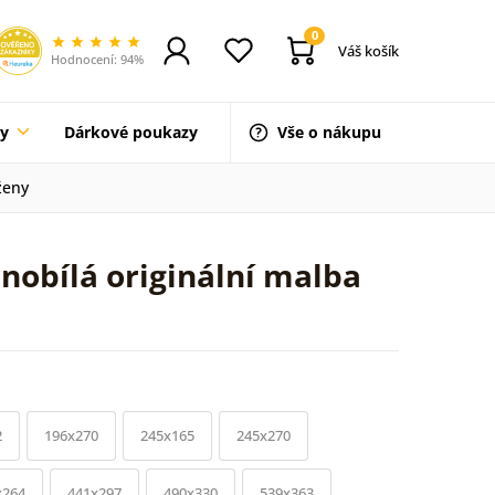
0
Váš košík
Hodnocení: 94%
ty
Dárkové poukazy
Vše o nákupu
ženy
nobílá originální malba
2
196x270
245x165
245x270
x264
441x297
490x330
539x363