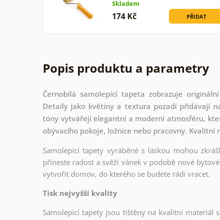
Skladem
174 Kč
PŘIDAT
Popis produktu a parametry
Černobílá samolepící tapeta zobrazuje originá
Detaily jako květiny a textura pozadí přidávají
tóny vytvářejí elegantní a moderní atmosféru, kter
obývacího pokoje, ložnice nebo pracovny. Kvalitní m
Samolepící tapety vyráběné s láskou mohou zkrášli
přineste radost a svěží vánek v podobě nové bytové 
vytvořit domov, do kterého se budete rádi vracet.
Tisk nejvyšší kvality
Samolepící tapety jsou tištěny na kvalitní materiá