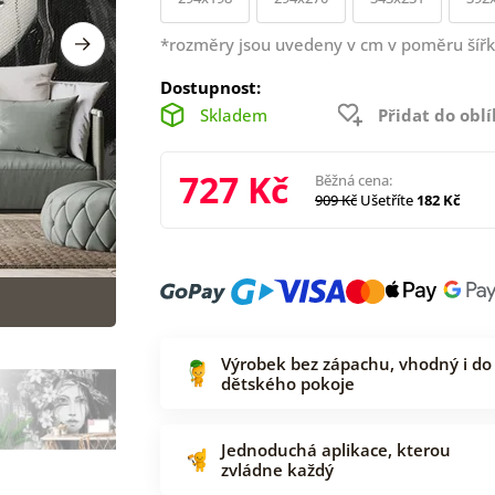
*rozměry jsou uvedeny v cm v poměru šířk
Dostupnost:
Skladem
Přidat do obl
727 Kč
Běžná cena:
909 Kč
Ušetříte
182 Kč
Výrobek bez zápachu, vhodný i do
dětského pokoje
Jednoduchá aplikace, kterou
zvládne každý