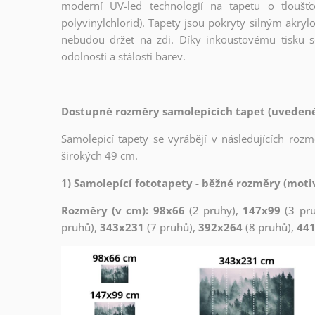
moderní UV-led technologií na tapetu o tloušť
polyvinylchlorid). Tapety jsou pokryty silným akryl
nebudou držet na zdi. Díky inkoustovému tisku s
odolností a stálostí barev.
Dostupné rozměry samolepících tapet (uvedené 
Samolepicí tapety se vyrábějí v následujících roz
širokých 49 cm.
1) Samolepící fototapety - běžné rozměry (motiv
Rozměry (v cm): 98x66
(2 pruhy),
147x99
(3 pr
pruhů),
343x231
(7 pruhů),
392x264
(8 pruhů),
44