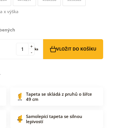
a x výška
íbených
+
VLOŽIT DO KOŠÍKU
ks
-
Tapeta se skládá z pruhů o šířce
49 cm
Samolepící tapeta se silnou
lepivostí