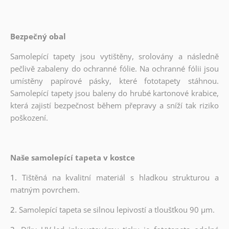
Bezpečný obal
Samolepící tapety jsou vytištěny, srolovány a následně
pečlivě zabaleny do ochranné fólie. Na ochranné fólii jsou
umístěny papírové pásky, které fototapety stáhnou.
Samolepící tapety jsou baleny do hrubé kartonové krabice,
která zajistí bezpečnost během přepravy a sníží tak riziko
poškození.
Naše samolepící tapeta v kostce
1.
Tištěná na kvalitní materiál s hladkou strukturou a
matným povrchem.
2.
Samolepící tapeta se silnou lepivostí a tloušťkou 90 µm.