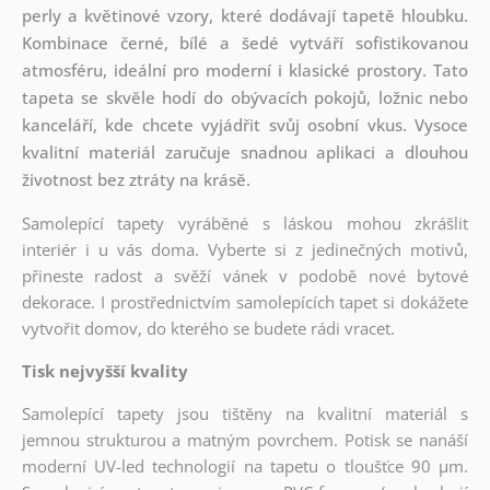
perly a květinové vzory, které dodávají tapetě hloubku.
Kombinace černé, bílé a šedé vytváří sofistikovanou
atmosféru, ideální pro moderní i klasické prostory. Tato
tapeta se skvěle hodí do obývacích pokojů, ložnic nebo
kanceláří, kde chcete vyjádřit svůj osobní vkus. Vysoce
kvalitní materiál zaručuje snadnou aplikaci a dlouhou
životnost bez ztráty na krásě.
Samolepící tapety vyráběné s láskou mohou zkrášlit
interiér i u vás doma. Vyberte si z jedinečných motivů,
přineste radost a svěží vánek v podobě nové bytové
dekorace. I prostřednictvím samolepících tapet si dokážete
vytvořit domov, do kterého se budete rádi vracet.
Tisk nejvyšší kvality
Samolepící tapety jsou tištěny na kvalitní materiál s
jemnou strukturou a matným povrchem. Potisk se nanáší
moderní UV-led technologií na tapetu o tloušťce 90 µm.