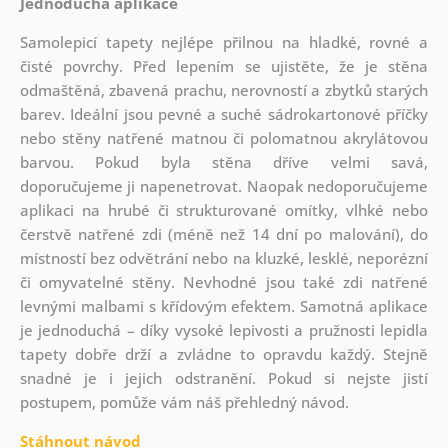
Jednoduchá aplikace
Samolepicí tapety nejlépe přilnou na hladké, rovné a
čisté povrchy. Před lepením se ujistěte, že je stěna
odmaštěná, zbavená prachu, nerovností a zbytků starých
barev. Ideální jsou pevné a suché sádrokartonové příčky
nebo stěny natřené matnou či polomatnou akrylátovou
barvou. Pokud byla stěna dříve velmi savá,
doporučujeme ji napenetrovat. Naopak nedoporučujeme
aplikaci na hrubé či strukturované omítky, vlhké nebo
čerstvě natřené zdi (méně než 14 dní po malování), do
místností bez odvětrání nebo na kluzké, lesklé, neporézní
či omyvatelné stěny. Nevhodné jsou také zdi natřené
levnými malbami s křídovým efektem. Samotná aplikace
je jednoduchá – díky vysoké lepivosti a pružnosti lepidla
tapety dobře drží a zvládne to opravdu každý. Stejně
snadné je i jejich odstranění. Pokud si nejste jistí
postupem, pomůže vám náš přehledný návod.
Stáhnout návod