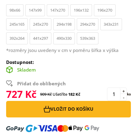
98x66
147x99
147x270
196x132
196x270
245x165
245x270
294x198
294x270
343x231
392x264
441x297
490x330
539x363
*rozměry jsou uvedeny v cm v poměru šířka x výška
Dostupnost:
Skladem
Přidat do oblíbených
727 Kč
+
909 Kč
Ušetříte
182 Kč
ks
-
VLOŽIT DO KOŠÍKU