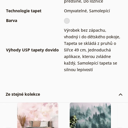
předsíně
,
Do ložnice
Technologie tapet
Omyvatelné
,
Samolepící
Barva
Výrobek bez zápachu,
vhodný i do dětského pokoje
,
Tapeta se skládá z pruhů o
Výhody USP tapety dovido
šířce 49 cm
,
Jednoduchá
aplikace, kterou zvládne
každý
,
Samolepící tapeta se
silnou lepivostí
Ze stejné kolekce