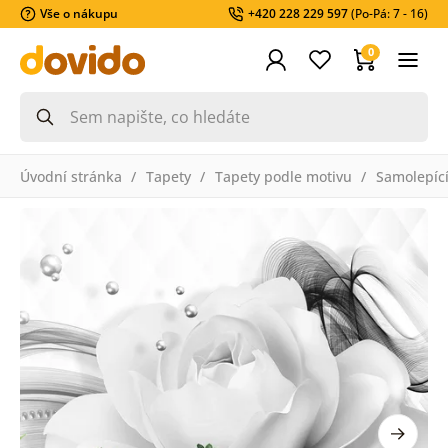
Vše o nákupu
+420 228 229 597
(Po-Pá: 7 - 16)
0
Úvodní stránka
Tapety
Tapety podle motivu
Samolepící