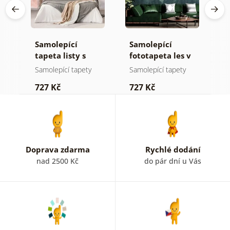
Samolepící
Samolepící
S
ž
tapeta listy s
fototapeta les v
t
pastelovým
mlze
n
Samolepící tapety
Samolepící tapety
S
nádechem
727 Kč
727 Kč
7
Doprava zdarma
Rychlé dodání
nad 2500 Kč
do pár dní u Vás