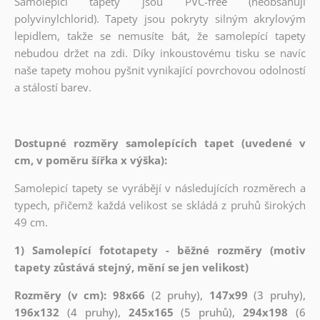
Samolepicí tapety jsou PVC-free (neobsahují
polyvinylchlorid). Tapety jsou pokryty silným akrylovým
lepidlem, takže se nemusíte bát, že samolepící tapety
nebudou držet na zdi. Díky inkoustovému tisku se navíc
naše tapety mohou pyšnit vynikající povrchovou odolností
a stálostí barev.
Dostupné rozměry samolepících tapet (uvedené v
cm, v poměru šířka x výška):
Samolepicí tapety se vyrábějí v následujících rozměrech a
typech, přičemž každá velikost se skládá z pruhů širokých
49 cm.
1) Samolepící fototapety - běžné rozměry (motiv
tapety zůstává stejný, mění se jen velikost)
Rozměry (v cm): 98x66
(2 pruhy),
147x99
(3 pruhy),
196x132
(4 pruhy),
245x165
(5 pruhů),
294x198
(6