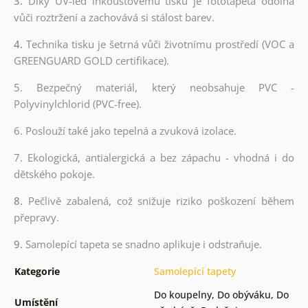
3.
Díky UV-led inkoustovému tisku je fototapeta odolná
vůči roztržení a zachovává si stálost barev.
4.
Technika tisku je šetrná vůči životnímu prostředí (VOC a
GREENGUARD GOLD certifikace).
5. Bezpečný materiál, který neobsahuje PVC -
Polyvinylchlorid (PVC-free).
6. Poslouží také jako tepelná a zvuková izolace.
7. Ekologická, antialergická a bez zápachu - vhodná i do
dětského pokoje.
8.
Pečlivě zabalená, což snižuje riziko poškození během
přepravy.
9.
Samolepící tapeta se snadno aplikuje i odstraňuje.
Kategorie
Samolepící tapety
Do koupelny
,
Do obýváku
,
Do
Umístění