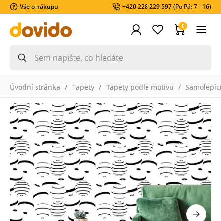
Vše o nákupu
+420 228 229 597
(Po-Pá: 7 - 16)
0
Úvodní stránka
Tapety
Tapety podle motivu
Samolepící