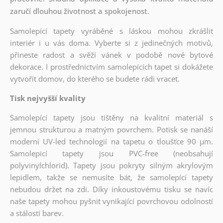
zaručí dlouhou životnost a spokojenost.
Samolepící tapety vyráběné s láskou mohou zkrášlit
interiér i u vás doma. Vyberte si z jedinečných motivů,
přineste radost a svěží vánek v podobě nové bytové
dekorace. I prostřednictvím samolepících tapet si dokážete
vytvořit domov, do kterého se budete rádi vracet.
Tisk nejvyšší kvality
Samolepící tapety jsou tištěny na kvalitní materiál s
jemnou strukturou a matným povrchem. Potisk se nanáší
moderní UV-led technologií na tapetu o tloušťce 90 µm.
Samolepicí tapety jsou PVC-free (neobsahují
polyvinylchlorid). Tapety jsou pokryty silným akrylovým
lepidlem, takže se nemusíte bát, že samolepící tapety
nebudou držet na zdi. Díky inkoustovému tisku se navíc
naše tapety mohou pyšnit vynikající povrchovou odolností
a stálostí barev.