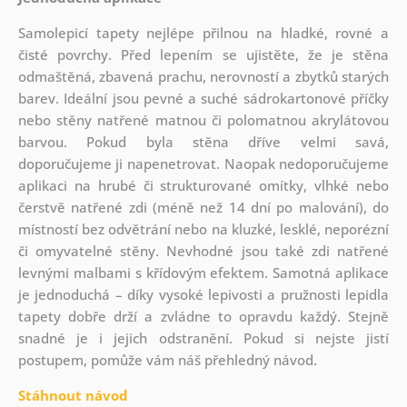
Samolepicí tapety nejlépe přilnou na hladké, rovné a
čisté povrchy. Před lepením se ujistěte, že je stěna
odmaštěná, zbavená prachu, nerovností a zbytků starých
barev. Ideální jsou pevné a suché sádrokartonové příčky
nebo stěny natřené matnou či polomatnou akrylátovou
barvou. Pokud byla stěna dříve velmi savá,
doporučujeme ji napenetrovat. Naopak nedoporučujeme
aplikaci na hrubé či strukturované omítky, vlhké nebo
čerstvě natřené zdi (méně než 14 dní po malování), do
místností bez odvětrání nebo na kluzké, lesklé, neporézní
či omyvatelné stěny. Nevhodné jsou také zdi natřené
levnými malbami s křídovým efektem. Samotná aplikace
je jednoduchá – díky vysoké lepivosti a pružnosti lepidla
tapety dobře drží a zvládne to opravdu každý. Stejně
snadné je i jejich odstranění. Pokud si nejste jistí
postupem, pomůže vám náš přehledný návod.
Stáhnout návod