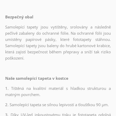
Bezpečný obal
Samolepící tapety jsou vytištěny, srolovány a následně
pečlivě zabaleny do ochranné fólie. Na ochranné fólii jsou
umístěny papírové pásky, které fototapety stáhnou.
Samolepící tapety jsou baleny do hrubé kartonové krabice,
která zajistí bezpečnost během přepravy a sníží tak riziko
poškození.
Naše samolepící tapeta v kostce
1.
Tištěná na kvalitní materiál s hladkou strukturou a
matným povrchem.
2.
Samolepící tapeta se silnou lepivostí a tloušťkou 90 µm.
3.
Díky UV-led inkoustovému tisku je fototapeta odolná