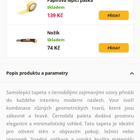
Papírová lepicí páska
Skladem
139 Kč
PŘIDAT
Nožík
Skladem
74 Kč
PŘIDAT
Popis produktu a parametry
Samolepící tapeta s černobílými zajímavými vzory přináší
do každého interiéru moderní nádech. Vzor tvoří
kombinace různých geometrických tvarů, které jsou
zábavné a hravé. Černobílá paleta dodává prostoru
elegantní a minimalistický vzhled. Tato tapeta je ideální
pro oživení stěn v obývacím pokoji, ložnici nebo
pracovně. Snadná aplikace a vysoká kvalita materiálu