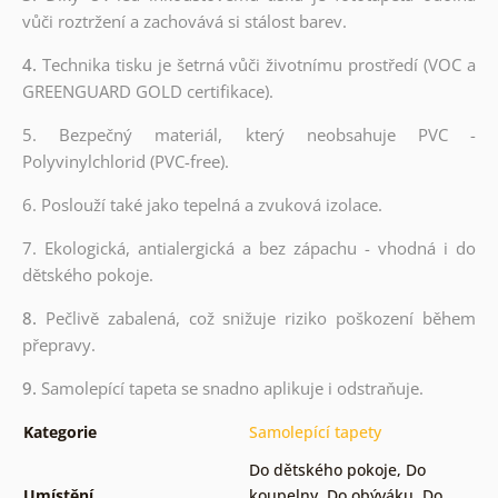
vůči roztržení a zachovává si stálost barev.
4.
Technika tisku je šetrná vůči životnímu prostředí (VOC a
GREENGUARD GOLD certifikace).
5. Bezpečný materiál, který neobsahuje PVC -
Polyvinylchlorid (PVC-free).
6. Poslouží také jako tepelná a zvuková izolace.
7. Ekologická, antialergická a bez zápachu - vhodná i do
dětského pokoje.
8.
Pečlivě zabalená, což snižuje riziko poškození během
přepravy.
9.
Samolepící tapeta se snadno aplikuje i odstraňuje.
Kategorie
Samolepící tapety
Do dětského pokoje
,
Do
Umístění
koupelny
,
Do obýváku
,
Do