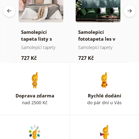
Samolepící
Samolepící
S
a
tapeta listy s
fototapeta les v
t
pastelovým
mlze
z
Samolepící tapety
Samolepící tapety
S
nádechem
p
727 Kč
727 Kč
7
b
k
Doprava zdarma
Rychlé dodání
nad 2500 Kč
do pár dní u Vás