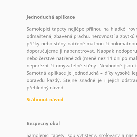
Jednoduchá aplikace
Samolepicí tapety nejlépe přilnou na hladké, rovn
odmaštěná, zbavená prachu, nerovností a zbytků s
příčky nebo stěny natřené matnou či polomatnou 
doporučujeme ji napenetrovat. Naopak nedoporuč
nebo čerstvě natřené zdi (méně než 14 dní po malo
neporézní či omyvatelné stěny. Nevhodné jsou 
Samotná aplikace je jednoduchá – díky vysoké lepi
opravdu každý. Stejně snadné je i jejich odstr
přehledný návod.
Stáhnout návod
Bezpečný obal
Samolepící tapety jsou vytištěny, srolovány a násl