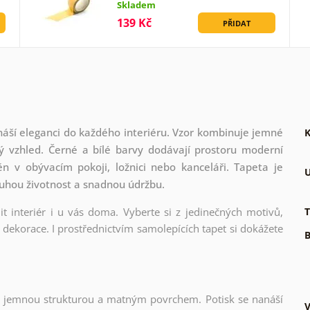
Skladem
139 Kč
PŘIDAT
náší eleganci do každého interiéru. Vzor kombinuje jemné
K
ný vzhled. Černé a bílé barvy dodávají prostoru moderní
ěn v obývacím pokoji, ložnici nebo kanceláři. Tapeta je
U
ouhou životnost a snadnou údržbu.
t interiér i u vás doma. Vyberte si z jedinečných motivů,
T
dekorace. I prostřednictvím samolepících tapet si dokážete
B
l s jemnou strukturou a matným povrchem. Potisk se nanáší
V