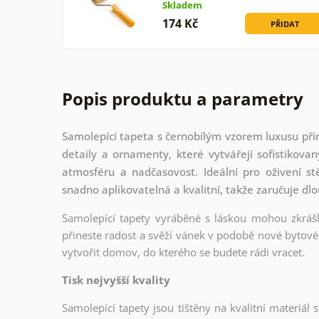
Skladem
174 Kč
PŘIDAT
Popis produktu a parametry
Samolepící tapeta s černobílým vzorem luxusu při
detaily a ornamenty, které vytvářejí sofistikova
atmosféru a nadčasovost. Ideální pro oživení st
snadno aplikovatelná a kvalitní, takže zaručuje dl
Samolepící tapety vyráběné s láskou mohou zkrášli
přineste radost a svěží vánek v podobě nové bytové 
vytvořit domov, do kterého se budete rádi vracet.
Tisk nejvyšší kvality
Samolepící tapety jsou tištěny na kvalitní materiá