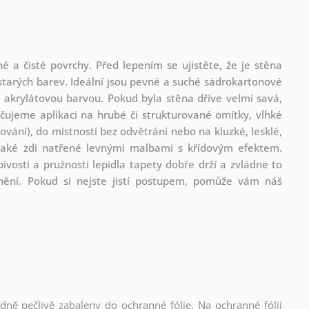
é a čisté povrchy. Před lepením se ujistěte, že je stěna
tarých barev. Ideální jsou pevné a suché sádrokartonové
akrylátovou barvou. Pokud byla stěna dříve velmi savá,
ujeme aplikaci na hrubé či strukturované omítky, vlhké
vání), do místností bez odvětrání nebo na kluzké, lesklé,
také zdi natřené levnými malbami s křídovým efektem.
vosti a pružnosti lepidla tapety dobře drží a zvládne to
anění. Pokud si nejste jistí postupem, pomůže vám náš
edně pečlivě zabaleny do ochranné fólie. Na ochranné fólii