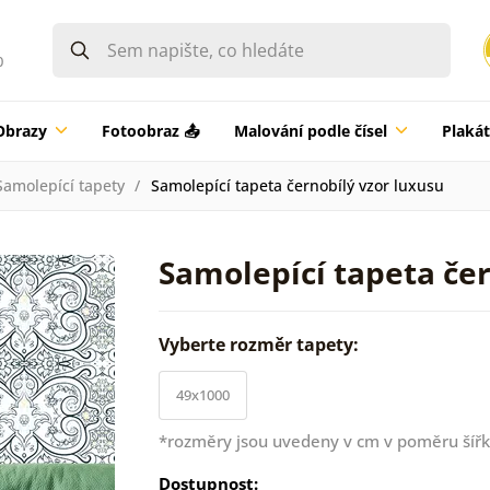
0
Obrazy
Fotoobraz 📤
Malování podle čísel
Plaká
Samolepící tapety
Samolepící tapeta černobílý vzor luxusu
Samolepící tapeta čer
Vyberte rozměr tapety:
49x1000
*rozměry jsou uvedeny v cm v poměru šířk
Dostupnost: