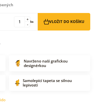
íbených
+
VLOŽIT DO KOŠÍKU
ks
-
Navrženo naší grafickou
designérkou
Samolepící tapeta se silnou
lepivostí
ido