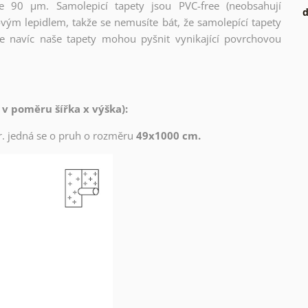
ce 90 µm. Samolepicí tapety jsou PVC-free (neobsahují
d
ovým lepidlem, takže se nemusíte bát, že samolepící tapety
e navíc naše tapety mohou pyšnit vynikající povrchovou
 v poměru šířka x výška):
zor. jedná se o pruh o rozměru
49x1000 cm.