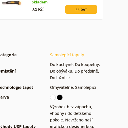
Skladem
74 Kč
PŘIDAT
ategorie
Samolepící tapety
Do kuchyně
,
Do koupelny
,
místění
Do obýváku
,
Do předsíně
,
Do ložnice
echnologie tapet
Omyvatelné
,
Samolepící
arva
Výrobek bez zápachu,
vhodný i do dětského
pokoje
,
Navrženo naší
ýhody USP tapety
grafickou designérkou
,