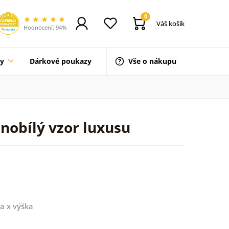
0
Váš košík
Hodnocení: 94%
ty
Dárkové poukazy
Vše o nákupu
nobílý vzor luxusu
a x výška