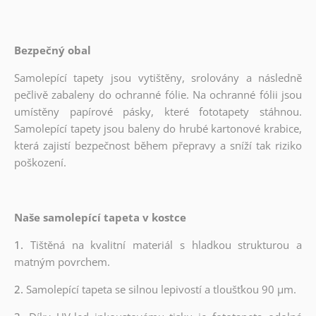
Bezpečný obal
Samolepící tapety jsou vytištěny, srolovány a následně
pečlivě zabaleny do ochranné fólie. Na ochranné fólii jsou
umístěny papírové pásky, které fototapety stáhnou.
Samolepící tapety jsou baleny do hrubé kartonové krabice,
která zajistí bezpečnost během přepravy a sníží tak riziko
poškození.
Naše samolepící tapeta v kostce
1.
Tištěná na kvalitní materiál s hladkou strukturou a
matným povrchem.
2.
Samolepící tapeta se silnou lepivostí a tloušťkou 90 µm.