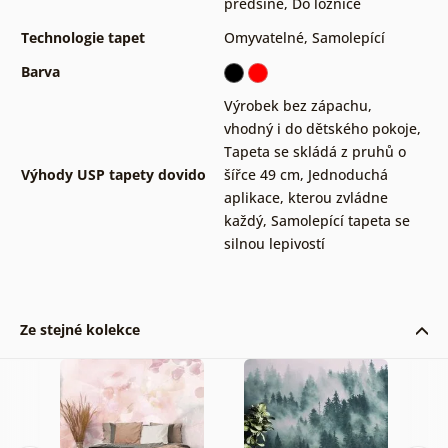
předsíně
,
Do ložnice
Technologie tapet
Omyvatelné
,
Samolepící
Barva
Výrobek bez zápachu,
vhodný i do dětského pokoje
,
Tapeta se skládá z pruhů o
Výhody USP tapety dovido
šířce 49 cm
,
Jednoduchá
aplikace, kterou zvládne
každý
,
Samolepící tapeta se
silnou lepivostí
Ze stejné kolekce