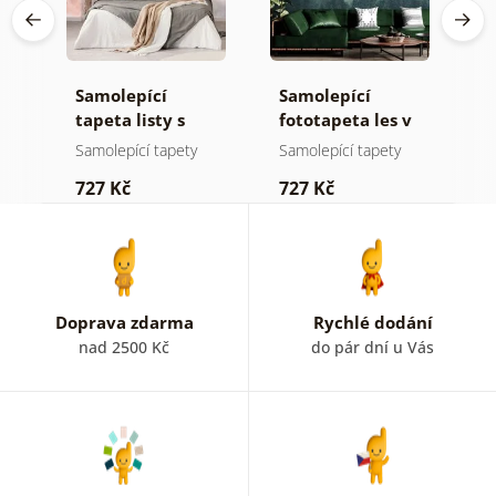
Samolepící
Samolepící
S
ž
tapeta listy s
fototapeta les v
t
pastelovým
mlze
z
Samolepící tapety
Samolepící tapety
S
nádechem
p
727 Kč
727 Kč
7
b
k
Doprava zdarma
Rychlé dodání
nad 2500 Kč
do pár dní u Vás