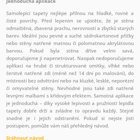
Jednoduchá aplikace
Samolepicí tapety nejlépe přilnou na hladké, rovné a
čisté povrchy. Před lepením se ujistěte, že je stěna
odmaštěná, zbavená prachu, nerovností a zbytků starých
barev. Ideální jsou pevné a suché sádrokartonové příčky
nebo stěny natřené matnou či polomatnou akrylátovou
barvou. Pokud byla stěna dříve velmi savá,
doporučujeme ji napenetrovat. Naopak nedoporučujeme
aplikaci na hrubé či strukturované omítky, vlhké nebo
čerstvě natřené zdi (méně než 14 dní po malování), do
místností bez odvětrání nebo na kluzké, lesklé, neporézní
či omyvatelné stěny. Nevhodné jsou také zdi natřené
levnými malbami s křídovým efektem. Samotná aplikace
je jednoduchá – díky vysoké lepivosti a pružnosti lepidla
tapety dobře drží a zvládne to opravdu každý. Stejně
snadné je i jejich odstranění. Pokud si nejste jistí
postupem, pomůže vám náš přehledný návod.
Stáhnout návod