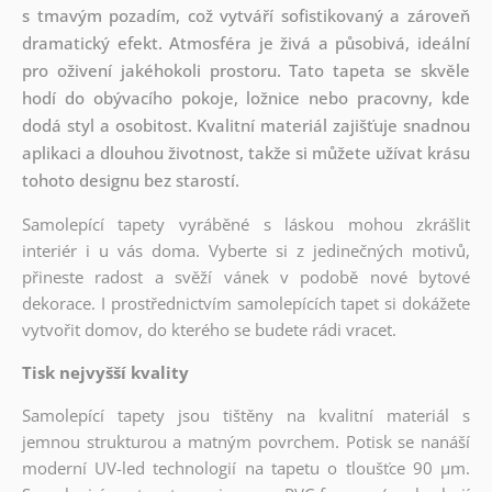
s tmavým pozadím, což vytváří sofistikovaný a zároveň
dramatický efekt. Atmosféra je živá a působivá, ideální
pro oživení jakéhokoli prostoru. Tato tapeta se skvěle
hodí do obývacího pokoje, ložnice nebo pracovny, kde
dodá styl a osobitost. Kvalitní materiál zajišťuje snadnou
aplikaci a dlouhou životnost, takže si můžete užívat krásu
tohoto designu bez starostí.
Samolepící tapety vyráběné s láskou mohou zkrášlit
interiér i u vás doma. Vyberte si z jedinečných motivů,
přineste radost a svěží vánek v podobě nové bytové
dekorace. I prostřednictvím samolepících tapet si dokážete
vytvořit domov, do kterého se budete rádi vracet.
Tisk nejvyšší kvality
Samolepící tapety jsou tištěny na kvalitní materiál s
jemnou strukturou a matným povrchem. Potisk se nanáší
moderní UV-led technologií na tapetu o tloušťce 90 µm.