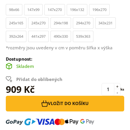
98x66
147x99
147x270
196x132
196x270
245x165
245x270
294x198
294x270
343x231
392x264
441x297
490x330
539x363
*rozměry jsou uvedeny v cm v poměru šířka x výška
Dostupnost:
Skladem
Přidat do oblíbených
909 Kč
+
ks
-
VLOŽIT DO KOŠÍKU