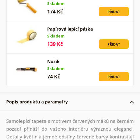
Skladem
174 Kč
PŘIDAT
Papírová lepicí páska
Skladem
139 Kč
PŘIDAT
Nožík
Skladem
74 Kč
PŘIDAT
Popis produktu a parametry
Samolepící tapeta s motivem červených máků na černém
pozadí přináší do vašeho interiéru výraznou eleganci.
Detaily květin a jemné odstíny červené barvy kontrastují