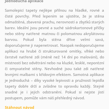
Jednoduchá aplikace
Samolepicí tapety nejlépe přilnou na hladké, rovné a
čisté povrchy. Před lepením se ujistěte, že je stěna
odmaštěná, zbavená prachu, nerovností a zbytků starých
barev. Ideální jsou pevné a suché sádrokartonové příčky
nebo stěny natřené matnou či polomatnou akrylátovou
barvou. Pokud byla stěna dříve velmi savá,
doporučujeme ji napenetrovat. Naopak nedoporučujeme
aplikaci na hrubé či strukturované omítky, vlhké nebo
čerstvě natřené zdi (méně než 14 dní po malování), do
místností bez odvětrání nebo na kluzké, lesklé, neporézní
či omyvatelné stěny. Nevhodné jsou také zdi natřené
levnými malbami s křídovým efektem. Samotná aplikace
je jednoduchá – díky vysoké lepivosti a pružnosti lepidla
tapety dobře drží a zvládne to opravdu každý. Stejně
snadné je i jejich odstranění. Pokud si nejste jistí
postupem, pomůže vám náš přehledný návod.
Stáhnout návod