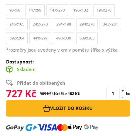
98x66
147x99
147x270
196x132
196x270
245x165
245x270
294x198
294x270
343x231
392x264
441x297
490x330
539x363
*rozměry jsou uvedeny v cm v poměru šířka x výška
Dostupnost:
Skladem
Přidat do oblíbených
727 Kč
+
909 Kč
Ušetříte
182 Kč
ks
-
VLOŽIT DO KOŠÍKU