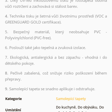
3.
Díky UV-led inkoustovému tisku je fototapeta odolná
vůči roztržení a zachovává si stálost barev.
4.
Technika tisku je šetrná vůči životnímu prostředí (VOC a
GREENGUARD GOLD certifikace).
5. Bezpečný materiál, který neobsahuje PVC -
Polyvinylchlorid (PVC-free).
6. Poslouží také jako tepelná a zvuková izolace.
7. Ekologická, antialergická a bez zápachu - vhodná i do
dětského pokoje.
8.
Pečlivě zabalená, což snižuje riziko poškození během
přepravy.
9.
Samolepící tapeta se snadno aplikuje i odstraňuje.
Kategorie
Samolepící tapety
Do kuchyně
,
Do obýváku
,
Do
Umístění