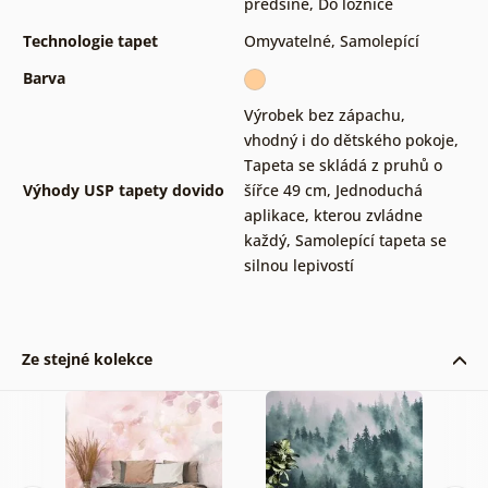
předsíně
,
Do ložnice
Technologie tapet
Omyvatelné
,
Samolepící
Barva
Výrobek bez zápachu,
vhodný i do dětského pokoje
,
Tapeta se skládá z pruhů o
Výhody USP tapety dovido
šířce 49 cm
,
Jednoduchá
aplikace, kterou zvládne
každý
,
Samolepící tapeta se
silnou lepivostí
Ze stejné kolekce