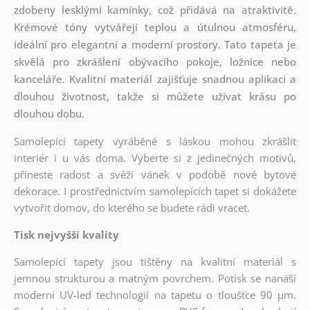
zdobeny lesklými kamínky, což přidává na atraktivitě.
Krémové tóny vytvářejí teplou a útulnou atmosféru,
ideální pro elegantní a moderní prostory. Tato tapeta je
skvělá pro zkrášlení obývacího pokoje, ložnice nebo
kanceláře. Kvalitní materiál zajišťuje snadnou aplikaci a
dlouhou životnost, takže si můžete užívat krásu po
dlouhou dobu.
Samolepící tapety vyráběné s láskou mohou zkrášlit
interiér i u vás doma. Vyberte si z jedinečných motivů,
přineste radost a svěží vánek v podobě nové bytové
dekorace. I prostřednictvím samolepících tapet si dokážete
vytvořit domov, do kterého se budete rádi vracet.
Tisk nejvyšší kvality
Samolepící tapety jsou tištěny na kvalitní materiál s
jemnou strukturou a matným povrchem. Potisk se nanáší
moderní UV-led technologií na tapetu o tloušťce 90 µm.