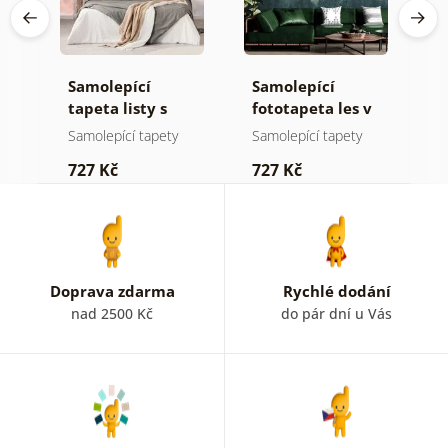
Samolepící
Samolepící
S
a
tapeta listy s
fototapeta les v
t
pastelovým
mlze
z
Samolepící tapety
Samolepící tapety
S
nádechem
p
727 Kč
727 Kč
7
b
k
Doprava zdarma
Rychlé dodání
nad 2500 Kč
do pár dní u Vás