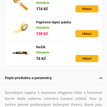
Skladem
174 Kč
PŘIDAT
Papírová lepicí páska
Skladem
139 Kč
PŘIDAT
Nožík
Skladem
74 Kč
PŘIDAT
Popis produktu a parametry
Samolepící tapeta s motivem elegance kůže v krémové
barvě dodá vašemu interiéru luxusní vzhled. Vzor je
tvořen jemně prošívanými koženými čtverci, které jsou