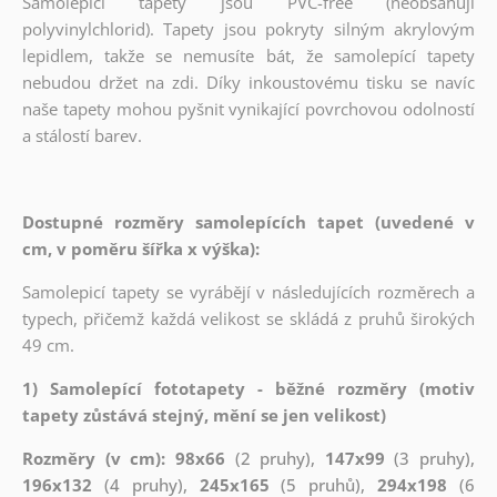
Samolepicí tapety jsou PVC-free (neobsahují
polyvinylchlorid). Tapety jsou pokryty silným akrylovým
lepidlem, takže se nemusíte bát, že samolepící tapety
nebudou držet na zdi. Díky inkoustovému tisku se navíc
naše tapety mohou pyšnit vynikající povrchovou odolností
a stálostí barev.
Dostupné rozměry samolepících tapet (uvedené v
cm, v poměru šířka x výška):
Samolepicí tapety se vyrábějí v následujících rozměrech a
typech, přičemž každá velikost se skládá z pruhů širokých
49 cm.
1) Samolepící fototapety - běžné rozměry (motiv
tapety zůstává stejný, mění se jen velikost)
Rozměry (v cm): 98x66
(2 pruhy),
147x99
(3 pruhy),
196x132
(4 pruhy),
245x165
(5 pruhů),
294x198
(6