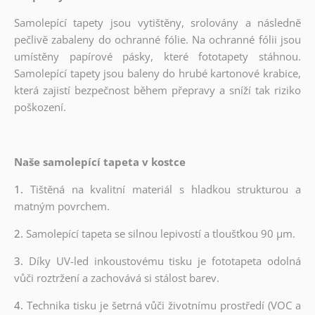
Samolepící tapety jsou vytištěny, srolovány a následně
pečlivě zabaleny do ochranné fólie. Na ochranné fólii jsou
umístěny papírové pásky, které fototapety stáhnou.
Samolepící tapety jsou baleny do hrubé kartonové krabice,
která zajistí bezpečnost během přepravy a sníží tak riziko
poškození.
Naše samolepící tapeta v kostce
1.
Tištěná na kvalitní materiál s hladkou strukturou a
matným povrchem.
2.
Samolepící tapeta se silnou lepivostí a tloušťkou 90 µm.
3.
Díky UV-led inkoustovému tisku je fototapeta odolná
vůči roztržení a zachovává si stálost barev.
4.
Technika tisku je šetrná vůči životnímu prostředí (VOC a