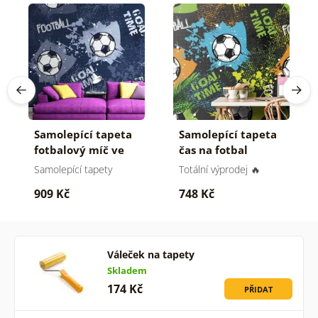
Samolepící tapeta
Samolepící tapeta
fotbalový míč ve
čas na fotbal
fialovém
Samolepící tapety
Totální výprodej 🔥
909 Kč
748 Kč
Váleček na tapety
Skladem
174 Kč
PŘIDAT