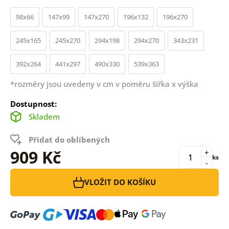
98x66
147x99
147x270
196x132
196x270
245x165
245x270
294x198
294x270
343x231
392x264
441x297
490x330
539x363
*rozměry jsou uvedeny v cm v poměru šířka x výška
Dostupnost:
Skladem
Přidat do oblíbených
909 Kč
+
ks
-
VLOŽIT DO KOŠÍKU