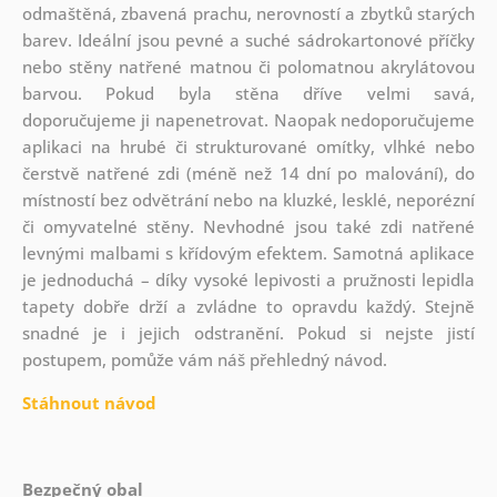
odmaštěná, zbavená prachu, nerovností a zbytků starých
barev. Ideální jsou pevné a suché sádrokartonové příčky
nebo stěny natřené matnou či polomatnou akrylátovou
barvou. Pokud byla stěna dříve velmi savá,
doporučujeme ji napenetrovat. Naopak nedoporučujeme
aplikaci na hrubé či strukturované omítky, vlhké nebo
čerstvě natřené zdi (méně než 14 dní po malování), do
místností bez odvětrání nebo na kluzké, lesklé, neporézní
či omyvatelné stěny. Nevhodné jsou také zdi natřené
levnými malbami s křídovým efektem. Samotná aplikace
je jednoduchá – díky vysoké lepivosti a pružnosti lepidla
tapety dobře drží a zvládne to opravdu každý. Stejně
snadné je i jejich odstranění. Pokud si nejste jistí
postupem, pomůže vám náš přehledný návod.
Stáhnout návod
Bezpečný obal