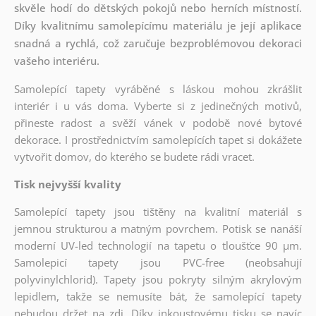
skvěle hodí do dětských pokojů nebo herních místností.
Díky kvalitnímu samolepícímu materiálu je její aplikace
snadná a rychlá, což zaručuje bezproblémovou dekoraci
vašeho interiéru.
Samolepící tapety vyráběné s láskou mohou zkrášlit
interiér i u vás doma. Vyberte si z jedinečných motivů,
přineste radost a svěží vánek v podobě nové bytové
dekorace. I prostřednictvím samolepících tapet si dokážete
vytvořit domov, do kterého se budete rádi vracet.
Tisk nejvyšší kvality
Samolepící tapety jsou tištěny na kvalitní materiál s
jemnou strukturou a matným povrchem. Potisk se nanáší
moderní UV-led technologií na tapetu o tloušťce 90 µm.
Samolepicí tapety jsou PVC-free (neobsahují
polyvinylchlorid). Tapety jsou pokryty silným akrylovým
lepidlem, takže se nemusíte bát, že samolepící tapety
nebudou držet na zdi. Díky inkoustovému tisku se navíc