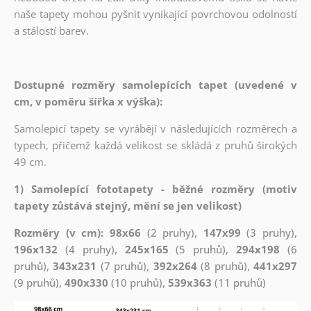
naše tapety mohou pyšnit vynikající povrchovou odolností
a stálostí barev.
Dostupné rozměry samolepících tapet (uvedené v
cm, v poměru šířka x výška):
Samolepicí tapety se vyrábějí v následujících rozměrech a
typech, přičemž každá velikost se skládá z pruhů širokých
49 cm.
1) Samolepící fototapety - běžné rozměry (motiv
tapety zůstává stejný, mění se jen velikost)
Rozměry (v cm): 98x66
(2 pruhy),
147x99
(3 pruhy),
196x132
(4 pruhy),
245x165
(5 pruhů),
294x198
(6
pruhů),
343x231
(7 pruhů),
392x264
(8 pruhů),
441x297
(9 pruhů),
490x330
(10 pruhů),
539x363
(11 pruhů)