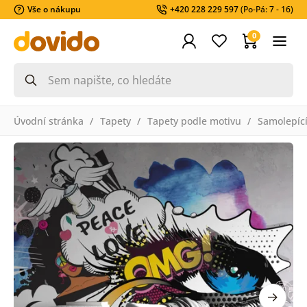
Vše o nákupu
+420 228 229 597
(Po-Pá: 7 - 16)
0
Úvodní stránka
Tapety
Tapety podle motivu
Samolepící