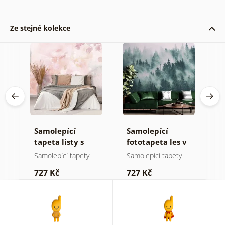
Ze stejné kolekce
Samolepící
Samolepící
S
tapeta listy s
fototapeta les v
t
pastelovým
mlze
n
Samolepící tapety
Samolepící tapety
S
nádechem
727 Kč
727 Kč
7