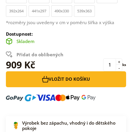
392x264
441x297
490x330
539x363
*rozměry jsou uvedeny v cm v poměru šířka x výška
Dostupnost:
Skladem
Přidat do oblíbených
909 Kč
+
ks
-
VLOŽIT DO KOŠÍKU
Výrobek bez zápachu, vhodný i do dětského
pokoje