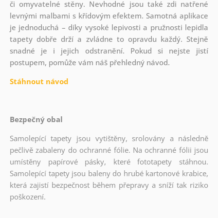
či omyvatelné stěny. Nevhodné jsou také zdi natřené
levnými malbami s křídovým efektem. Samotná aplikace
je jednoduchá – díky vysoké lepivosti a pružnosti lepidla
tapety dobře drží a zvládne to opravdu každý. Stejně
snadné je i jejich odstranění. Pokud si nejste jistí
postupem, pomůže vám náš přehledný návod.
Stáhnout návod
Bezpečný obal
Samolepící tapety jsou vytištěny, srolovány a následně
pečlivě zabaleny do ochranné fólie. Na ochranné fólii jsou
umístěny papírové pásky, které fototapety stáhnou.
Samolepící tapety jsou baleny do hrubé kartonové krabice,
která zajistí bezpečnost během přepravy a sníží tak riziko
poškození.