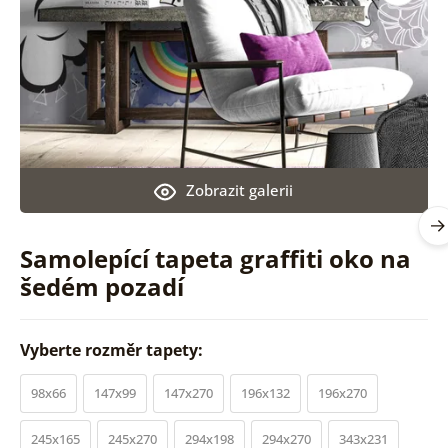
Zobrazit galerii
Samolepící tapeta graffiti oko na
šedém pozadí
Vyberte rozměr tapety:
98x66
147x99
147x270
196x132
196x270
245x165
245x270
294x198
294x270
343x231