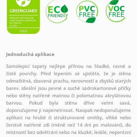
Jednoduchá aplikace
Samolepicí tapety nejlépe přilnou na hladké, rovné a
čisté povrchy. Před lepením se ujistěte, že je stěna
odmaštěná, zbavená prachu, nerovností a zbytků starých
barev. Ideální jsou pevné a suché sádrokartonové příčky
nebo stěny natřené matnou či polomatnou akrylátovou
barvou. Pokud byla stěna dříve velmi savá,
doporučujeme ji napenetrovat. Naopak nedoporučujeme
aplikaci na hrubé či strukturované omítky, vlhké nebo
čerstvě natřené zdi (méně než 14 dní po malování), do
místností bez odvětrání nebo na kluzké, lesklé, neporézní