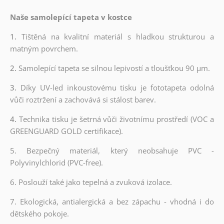
Naše samolepící tapeta v kostce
1.
Tištěná na kvalitní materiál s hladkou strukturou a
matným povrchem.
2.
Samolepící tapeta se silnou lepivostí a tloušťkou 90 µm.
3.
Díky UV-led inkoustovému tisku je fototapeta odolná
vůči roztržení a zachovává si stálost barev.
4.
Technika tisku je šetrná vůči životnímu prostředí (VOC a
GREENGUARD GOLD certifikace).
5. Bezpečný materiál, který neobsahuje PVC -
Polyvinylchlorid (PVC-free).
6. Poslouží také jako tepelná a zvuková izolace.
7. Ekologická, antialergická a bez zápachu - vhodná i do
dětského pokoje.