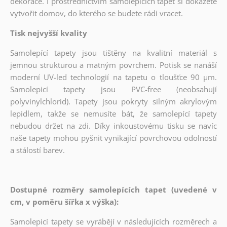
dekorace. I prostřednictvím samolepících tapet si dokážete
vytvořit domov, do kterého se budete rádi vracet.
Tisk nejvyšší kvality
Samolepící tapety jsou tištěny na kvalitní materiál s
jemnou strukturou a matným povrchem. Potisk se nanáší
moderní UV-led technologií na tapetu o tloušťce 90 µm.
Samolepicí tapety jsou PVC-free (neobsahují
polyvinylchlorid). Tapety jsou pokryty silným akrylovým
lepidlem, takže se nemusíte bát, že samolepící tapety
nebudou držet na zdi. Díky inkoustovému tisku se navíc
naše tapety mohou pyšnit vynikající povrchovou odolností
a stálostí barev.
Dostupné rozměry samolepících tapet (uvedené v
cm, v poměru šířka x výška):
Samolepicí tapety se vyrábějí v následujících rozměrech a