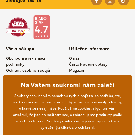
Vše o nákupu
Užitečné informace
Obchodní a reklamační
O nás
podmínky
Často kladené dotazy
Ochrana osobních údajů
Magazín
Možnosti dopravy a platby
Kontakty
Vrácení zboží
Velkoobchodní spolupráce
Na Vašem soukromí nám záleží
Soubory cookies vám pomohou rychle najít to, co potřebujete,
ušetří vám čas a zabrání tomu, aby se vám zobrazovaly reklamy,
o které se nezajímáte. Používáme
cookies
, abychom vám
oznámili, že jste na naší stránce, a zobrazujeme produkty podle
vašich preferencí. Soubory cookies nám pomáhají zlepšit váš
vylepšený zážitek z procházení.