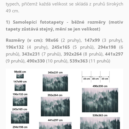
typech, přičemž každá velikost se skládá z pruhů širokých
49 cm.
1) Samolepící fototapety - běžné rozměry (motiv
tapety zůstává stejný, mění se jen velikost)
Rozměry (v cm): 98x66
(2 pruhy),
147x99
(3 pruhy),
196x132
(4 pruhy),
245x165
(5 pruhů),
294x198
(6
pruhů),
343x231
(7 pruhů),
392x264
(8 pruhů),
441x297
(9 pruhů),
490x330
(10 pruhů),
539x363
(11 pruhů)