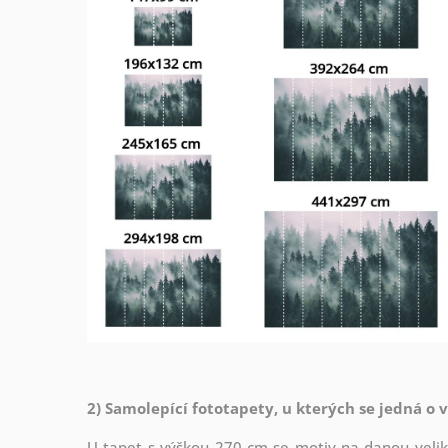
2) Samolepící fototapety, u kterých se jedná o 
U tapet s výškou 270 cm se motiv na danou veliko