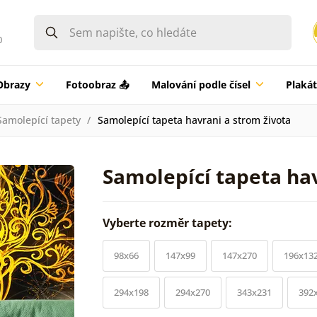
0
Obrazy
Fotoobraz 📤
Malování podle čísel
Plaká
Samolepící tapety
Samolepící tapeta havrani a strom života
Samolepící tapeta hav
Vyberte rozměr tapety:
98x66
147x99
147x270
196x13
294x198
294x270
343x231
392