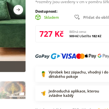
*rozměry jsou uvedeny v cm v poměru šířk
Dostupnost:
Skladem
Přidat do obl
727 Kč
Běžná cena:
909 Kč
Ušetříte
182 Kč
Výrobek bez zápachu, vhodný i do
dětského pokoje
Jednoduchá aplikace, kterou
zvládne každý