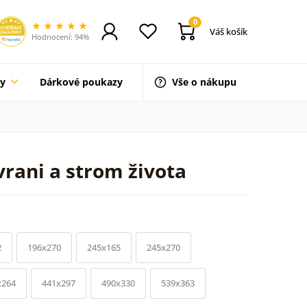
0
Váš košík
Hodnocení: 94%
ty
Dárkové poukazy
Vše o nákupu
rani a strom života
2
196x270
245x165
245x270
x264
441x297
490x330
539x363