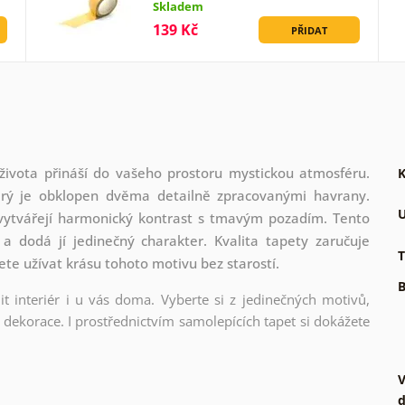
Skladem
139 Kč
PŘIDAT
ivota přináší do vašeho prostoru mystickou atmosféru.
K
erý je obklopen dvěma detailně zpracovanými havrany.
U
 vytvářejí harmonický kontrast s tmavým pozadím. Tento
i a dodá jí jedinečný charakter. Kvalita tapety zaručuje
T
ete užívat krásu tohoto motivu bez starostí.
B
t interiér i u vás doma. Vyberte si z jedinečných motivů,
dekorace. I prostřednictvím samolepících tapet si dokážete
V
d