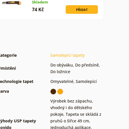
Skladem
74 Kč
PŘIDAT
ategorie
Samolepící tapety
Do obýváku
,
Do předsíně
,
místění
Do ložnice
echnologie tapet
Omyvatelné
,
Samolepící
arva
Výrobek bez zápachu,
vhodný i do dětského
pokoje
,
Tapeta se skládá z
ýhody USP tapety
pruhů o šířce 49 cm
,
ovido
Jednoduchá aplikace,