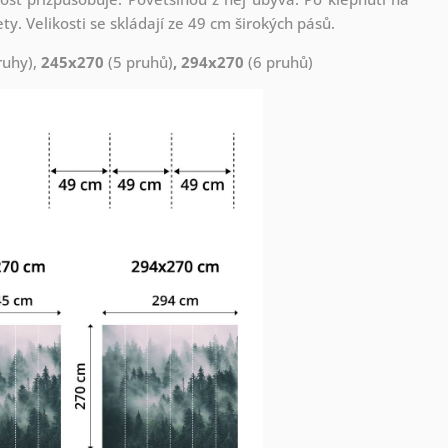
. Velikosti se skládají ze 49 cm širokých pásů.
ruhy),
245x270
(5 pruhů)
, 294x270
(6 pruhů)