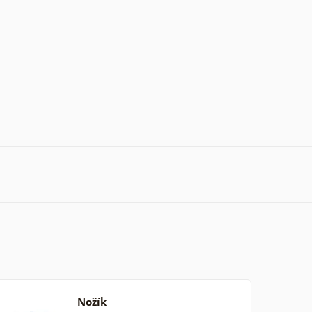
Nožík