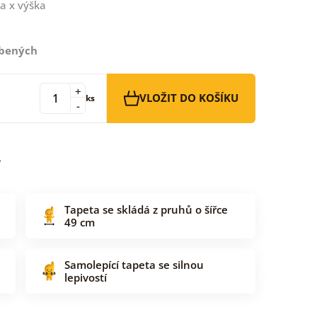
a x výška
íbených
+
VLOŽIT DO KOŠÍKU
ks
-
Tapeta se skládá z pruhů o šířce
49 cm
Samolepící tapeta se silnou
lepivostí