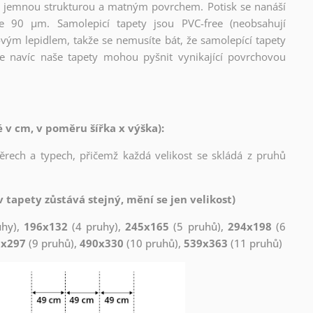
l s jemnou strukturou a matným povrchem. Potisk se nanáší
ce 90 µm. Samolepicí tapety jsou PVC-free (neobsahují
ovým lepidlem, takže se nemusíte bát, že samolepící tapety
e navíc naše tapety mohou pyšnit vynikající povrchovou
v cm, v poměru šířka x výška):
měrech a typech, přičemž každá velikost se skládá z pruhů
 tapety zůstává stejný, mění se jen velikost)
uhy),
196x132
(4 pruhy),
245x165
(5 pruhů),
294x198
(6
1x297
(9 pruhů),
490x330
(10 pruhů),
539x363
(11 pruhů)