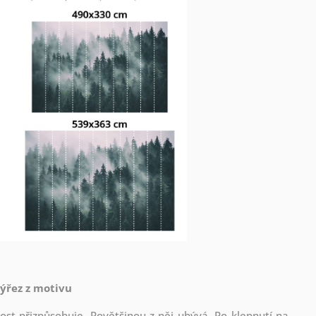
výřez z motivu
st přizpůsobuje. Povětšinou z něj ubývá. Po klepnutí na