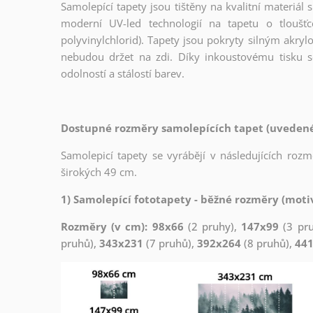
Samolepící tapety jsou tištěny na kvalitní materiá
moderní UV-led technologií na tapetu o tloušť
polyvinylchlorid). Tapety jsou pokryty silným akryl
nebudou držet na zdi. Díky inkoustovému tisku s
odolností a stálostí barev.
Dostupné rozměry samolepících tapet (uvedené 
Samolepicí tapety se vyrábějí v následujících roz
širokých 49 cm.
1) Samolepící fototapety - běžné rozměry (motiv
Rozměry (v cm): 98x66
(2 pruhy),
147x99
(3 pr
pruhů),
343x231
(7 pruhů),
392x264
(8 pruhů),
44