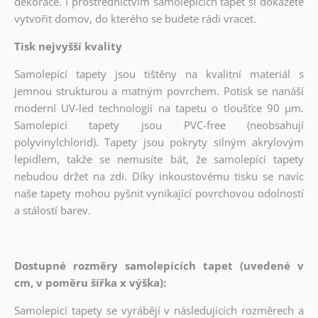
dekorace. I prostřednictvím samolepících tapet si dokážete
vytvořit domov, do kterého se budete rádi vracet.
Tisk nejvyšší kvality
Samolepící tapety jsou tištěny na kvalitní materiál s
jemnou strukturou a matným povrchem. Potisk se nanáší
moderní UV-led technologií na tapetu o tloušťce 90 µm.
Samolepicí tapety jsou PVC-free (neobsahují
polyvinylchlorid). Tapety jsou pokryty silným akrylovým
lepidlem, takže se nemusíte bát, že samolepící tapety
nebudou držet na zdi. Díky inkoustovému tisku se navíc
naše tapety mohou pyšnit vynikající povrchovou odolností
a stálostí barev.
Dostupné rozměry samolepících tapet (uvedené v
cm, v poměru šířka x výška):
Samolepicí tapety se vyrábějí v následujících rozměrech a