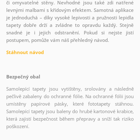
či omyvatelné stěny. Nevhodné jsou také zdi natřené
levnými malbami s křídovým efektem. Samotná aplikace
je jednoduchá – díky vysoké lepivosti a pružnosti lepidla
tapety dobře drží a zvládne to opravdu každý. Stejně
snadné je i jejich odstranění. Pokud si nejste jistí
postupem, pomůže vám náš přehledný návod.
Stáhnout návod
Bezpečný obal
Samolepící tapety jsou vytištěny, srolovány a následně
pečlivě zabaleny do ochranné fólie. Na ochranné fólii jsou
umístěny papírové pásky, které fototapety stáhnou.
Samolepící tapety jsou baleny do hrubé kartonové krabice,
která zajistí bezpečnost během přepravy a sníží tak riziko
poškození.