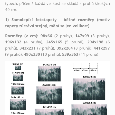
typech, přičemž každá velikost se skládá z pruhů širokých
49 cm.
1) Samolepící fototapety - běžné rozměry (motiv
tapety zůstává stejný, mění se jen velikost)
Rozměry (v cm): 98x66
(2 pruhy),
147x99
(3 pruhy),
196x132
(4 pruhy),
245x165
(5 pruhů),
294x198
(6
pruhů),
343x231
(7 pruhů),
392x264
(8 pruhů),
441x297
(9 pruhů),
490x330
(10 pruhů),
539x363
(11 pruhů)