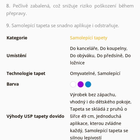
8.
Pečlivě zabalená, což snižuje riziko poškození během
přepravy.
9.
Samolepící tapeta se snadno aplikuje i odstraňuje.
Kategorie
Samolepící tapety
Do kanceláře
,
Do koupelny
,
Umístění
Do obýváku
,
Do předsíně
,
Do
ložnice
Technologie tapet
Omyvatelné
,
Samolepící
Barva
Výrobek bez zápachu,
vhodný i do dětského pokoje
,
Tapeta se skládá z pruhů o
Výhody USP tapety dovido
šířce 49 cm
,
Jednoduchá
aplikace, kterou zvládne
každý
,
Samolepící tapeta se
silnou lepivostí