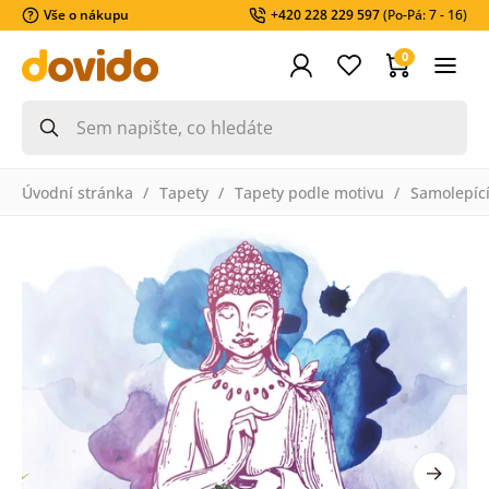
Vše o nákupu
+420 228 229 597
(Po-Pá: 7 - 16)
0
Úvodní stránka
Tapety
Tapety podle motivu
Samolepící