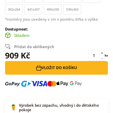
392x264
441x297
490x330
539x363
*rozměry jsou uvedeny v cm v poměru šířka x výška
Dostupnost:
Skladem
Přidat do oblíbených
909 Kč
+
ks
-
VLOŽIT DO KOŠÍKU
Výrobek bez zápachu, vhodný i do dětského
pokoje