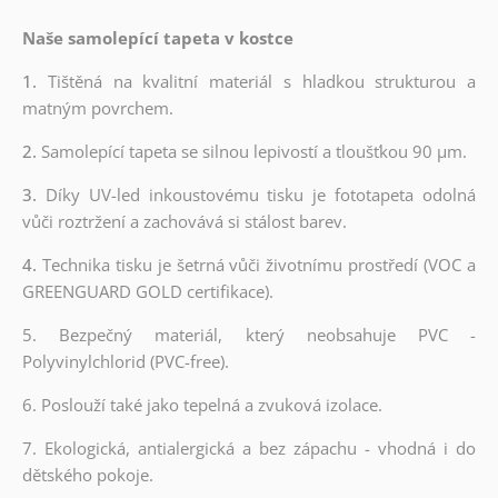
Naše samolepící tapeta v kostce
1.
Tištěná na kvalitní materiál s hladkou strukturou a
matným povrchem.
2.
Samolepící tapeta se silnou lepivostí a tloušťkou 90 µm.
3.
Díky UV-led inkoustovému tisku je fototapeta odolná
vůči roztržení a zachovává si stálost barev.
4.
Technika tisku je šetrná vůči životnímu prostředí (VOC a
GREENGUARD GOLD certifikace).
5. Bezpečný materiál, který neobsahuje PVC -
Polyvinylchlorid (PVC-free).
6. Poslouží také jako tepelná a zvuková izolace.
7. Ekologická, antialergická a bez zápachu - vhodná i do
dětského pokoje.