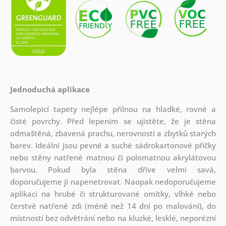
Jednoduchá aplikace
Samolepicí tapety nejlépe přilnou na hladké, rovné a
čisté povrchy. Před lepením se ujistěte, že je stěna
odmaštěná, zbavená prachu, nerovností a zbytků starých
barev. Ideální jsou pevné a suché sádrokartonové příčky
nebo stěny natřené matnou či polomatnou akrylátovou
barvou. Pokud byla stěna dříve velmi savá,
doporučujeme ji napenetrovat. Naopak nedoporučujeme
aplikaci na hrubé či strukturované omítky, vlhké nebo
čerstvě natřené zdi (méně než 14 dní po malování), do
místností bez odvětrání nebo na kluzké, lesklé, neporézní