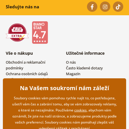
Sledujte nás na
Vše o nákupu
Užitečné informace
Obchodní a reklamační
O nás
podmínky
Často kladené dotazy
Ochrana osobních údajů
Magazín
Možnosti dopravy a platby
Kontakty
Vrácení zboží
Velkoobchodní spolupráce
Na Vašem soukromí nám záleží
Soubory cookies vám pomohou rychle najít to, co potřebujete,
ušetří vám čas a zabrání tomu, aby se vám zobrazovaly reklamy,
o které se nezajímáte. Používáme
cookies
, abychom vám
oznámili, že jste na naší stránce, a zobrazujeme produkty podle
vašich preferencí. Soubory cookies nám pomáhají zlepšit váš
vylepšený zážitek z procházení.