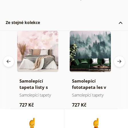
Ze stejné kolekce
Samolepící
Samolepící
S
tapeta listy s
fototapeta les v
t
pastelovým
mlze
n
Samolepící tapety
Samolepící tapety
S
nádechem
727 Kč
727 Kč
7