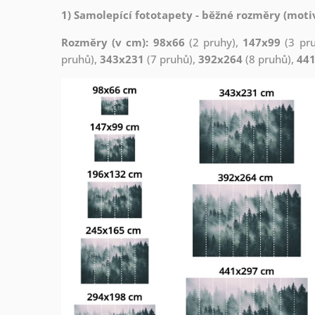
1) Samolepící fototapety - běžné rozměry (motiv
Rozměry (v cm): 98x66
(2 pruhy),
147x99
(3 pr
pruhů),
343x231
(7 pruhů),
392x264
(8 pruhů),
44