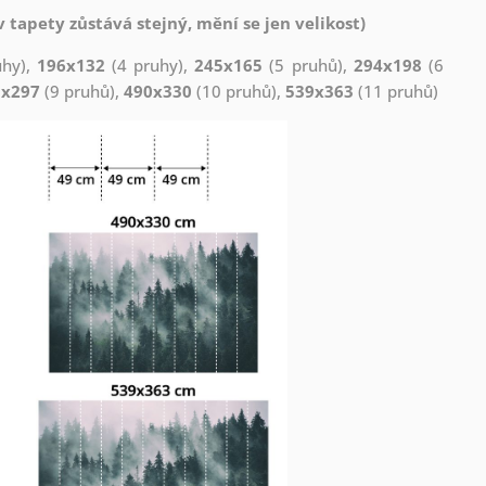
 tapety zůstává stejný, mění se jen velikost)
uhy),
196x132
(4 pruhy),
245x165
(5 pruhů),
294x198
(6
1x297
(9 pruhů),
490x330
(10 pruhů),
539x363
(11 pruhů)