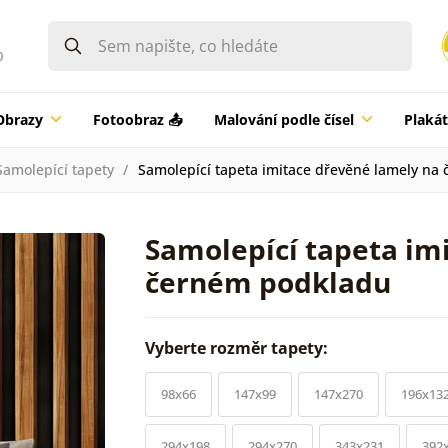
0
Obrazy
Fotoobraz 📤
Malování podle čísel
Plaká
Samolepící tapety
Samolepící tapeta imitace dřevěné lamely na
Samolepící tapeta im
černém podkladu
Vyberte rozměr tapety:
98x66
147x99
147x270
196x13
294x198
294x270
343x231
392