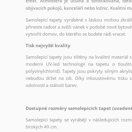
efekt. Atmosféra je útulná a sofistikovaná, ideá
obývacích pokojů, kanceláří nebo ložnic. Kvalitní m
Samolepící tapety vyráběné s láskou mohou zkrášli
přineste radost a svěží vánek v podobě nové bytové 
vytvořit domov, do kterého se budete rádi vracet.
Tisk nejvyšší kvality
Samolepící tapety jsou tištěny na kvalitní materiá
moderní UV-led technologií na tapetu o tloušť
polyvinylchlorid). Tapety jsou pokryty silným akryl
nebudou držet na zdi. Díky inkoustovému tisku s
odolností a stálostí barev.
Dostupné rozměry samolepících tapet (uvedené 
Samolepicí tapety se vyrábějí v následujících roz
širokých 49 cm.