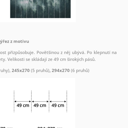
výřez z motivu
st přizpůsobuje. Povětšinou z něj ubývá. Po klepnutí na
. Velikosti se skládají ze 49 cm širokých pásů.
ruhy),
245x270
(5 pruhů)
, 294x270
(6 pruhů)