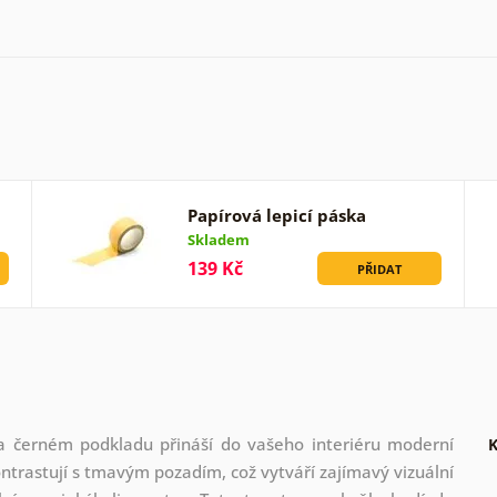
Papírová lepicí páska
Skladem
139 Kč
PŘIDAT
a černém podkladu přináší do vašeho interiéru moderní
K
ntrastují s tmavým pozadím, což vytváří zajímavý vizuální