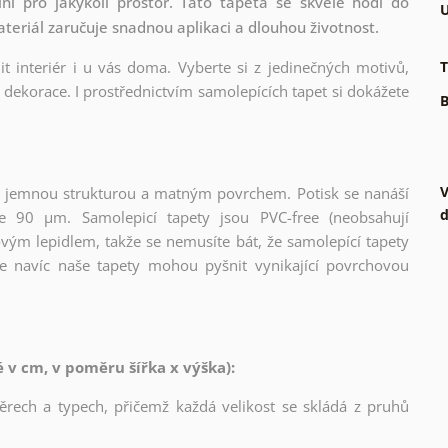
lní pro jakýkoli prostor. Tato tapeta se skvěle hodí do
U
ateriál zaručuje snadnou aplikaci a dlouhou životnost.
t interiér i u vás doma. Vyberte si z jedinečných motivů,
T
dekorace. I prostřednictvím samolepících tapet si dokážete
B
V
l s jemnou strukturou a matným povrchem. Potisk se nanáší
d
ce 90 µm. Samolepicí tapety jsou PVC-free (neobsahují
ovým lepidlem, takže se nemusíte bát, že samolepící tapety
e navíc naše tapety mohou pyšnit vynikající povrchovou
v cm, v poměru šířka x výška):
měrech a typech, přičemž každá velikost se skládá z pruhů