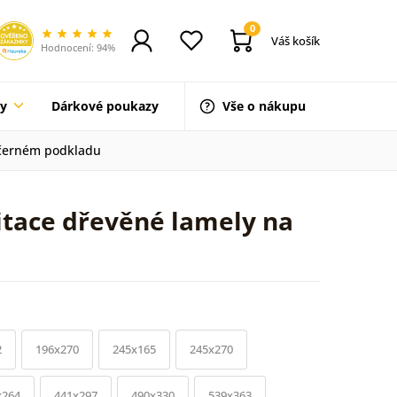
0
Váš košík
Hodnocení: 94%
ty
Dárkové poukazy
Vše o nákupu
 černém podkladu
itace dřevěné lamely na
2
196x270
245x165
245x270
x264
441x297
490x330
539x363