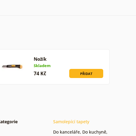
Nožík
Skladem
74 Kč
PŘIDAT
ategorie
Samolepící tapety
Do kanceláře
,
Do kuchyně
,