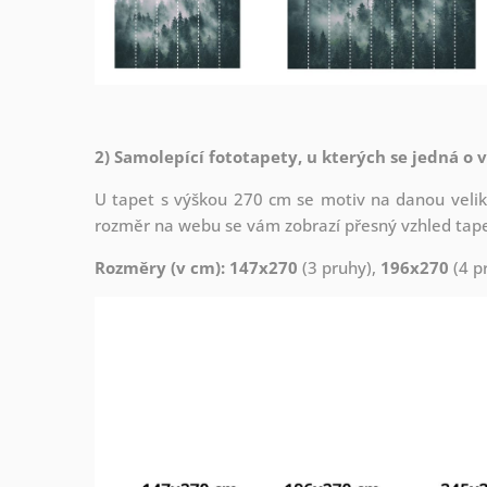
2) Samolepící fototapety, u kterých se jedná o 
U tapet s výškou 270 cm se motiv na danou veliko
rozměr na webu se vám zobrazí přesný vzhled tapety
Rozměry (v cm): 147x270
(3 pruhy),
196x270
(4 p