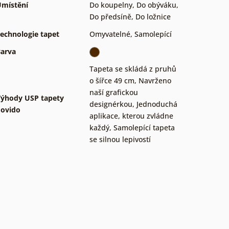
místění
Do koupelny
,
Do obýváku
,
Do předsíně
,
Do ložnice
echnologie tapet
Omyvatelné
,
Samolepící
arva
Tapeta se skládá z pruhů
o šířce 49 cm
,
Navrženo
naší grafickou
ýhody USP tapety
designérkou
,
Jednoduchá
ovido
aplikace, kterou zvládne
každý
,
Samolepící tapeta
se silnou lepivostí