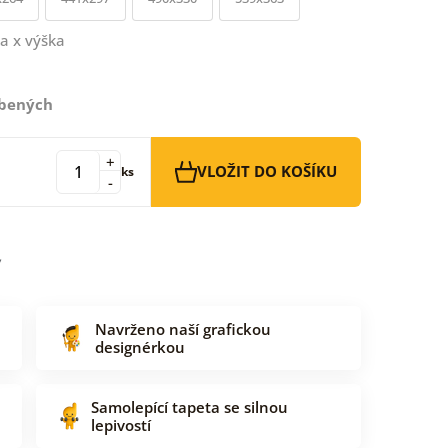
a x výška
íbených
+
VLOŽIT DO KOŠÍKU
ks
-
Navrženo naší grafickou
designérkou
Samolepící tapeta se silnou
lepivostí