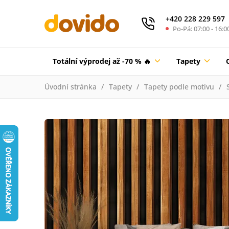
+420 228 229 597
Po-Pá: 07:00 - 16:0
Totální výprodej až -70 % 🔥
Tapety
Úvodní stránka
Tapety
Tapety podle motivu