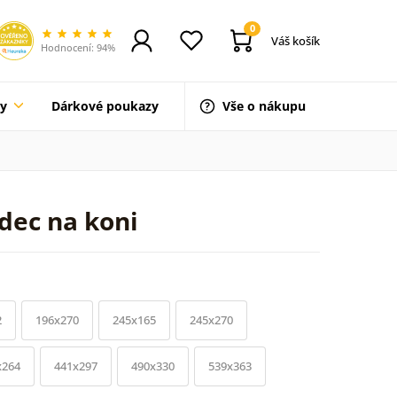
0
Váš košík
Hodnocení: 94%
ty
Dárkové poukazy
Vše o nákupu
dec na koni
2
196x270
245x165
245x270
x264
441x297
490x330
539x363