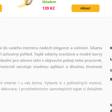
Skladem
139 Kč
PŘIDAT
í do vašeho interiéru nádech elegance a volnosti. Silueta
K
váří úchvatný pohled. Teplé odstíny oranžové a modré barvy
U
Ideální pro oživení stěn v obývacím pokoji nebo pracovně,
materiál zaručuje snadnou aplikaci a dlouhou životnost
T
B
t interiér i u vás doma. Vyberte si z jedinečných motivů,
dekorace. I prostřednictvím samolepících tapet si dokážete
V
d