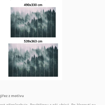
výřez z motivu
st přizpůsobuje. Povětšinou z něj ubývá. Po klepnutí na