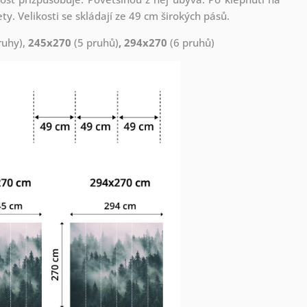
. Velikosti se skládají ze 49 cm širokých pásů.
ruhy),
245x270
(5 pruhů)
, 294x270
(6 pruhů)