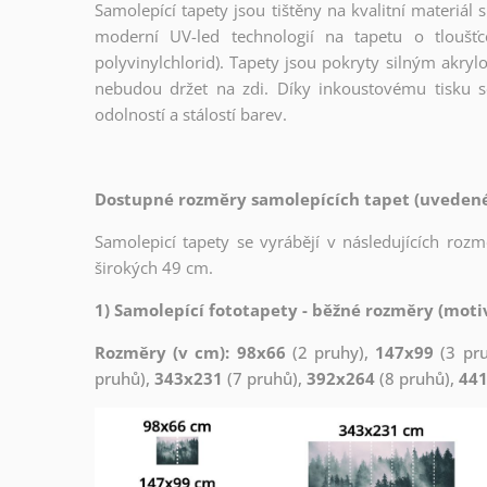
Samolepící tapety jsou tištěny na kvalitní materiá
moderní UV-led technologií na tapetu o tloušť
polyvinylchlorid). Tapety jsou pokryty silným akryl
nebudou držet na zdi. Díky inkoustovému tisku s
odolností a stálostí barev.
Dostupné rozměry samolepících tapet (uvedené 
Samolepicí tapety se vyrábějí v následujících roz
širokých 49 cm.
1) Samolepící fototapety - běžné rozměry (motiv
Rozměry (v cm): 98x66
(2 pruhy),
147x99
(3 pr
pruhů),
343x231
(7 pruhů),
392x264
(8 pruhů),
44