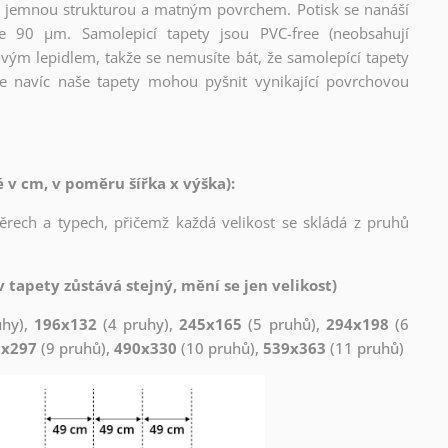
l s jemnou strukturou a matným povrchem. Potisk se nanáší
ce 90 µm. Samolepicí tapety jsou PVC-free (neobsahují
ovým lepidlem, takže se nemusíte bát, že samolepící tapety
e navíc naše tapety mohou pyšnit vynikající povrchovou
v cm, v poměru šířka x výška):
měrech a typech, přičemž každá velikost se skládá z pruhů
 tapety zůstává stejný, mění se jen velikost)
uhy),
196x132
(4 pruhy),
245x165
(5 pruhů),
294x198
(6
1x297
(9 pruhů),
490x330
(10 pruhů),
539x363
(11 pruhů)