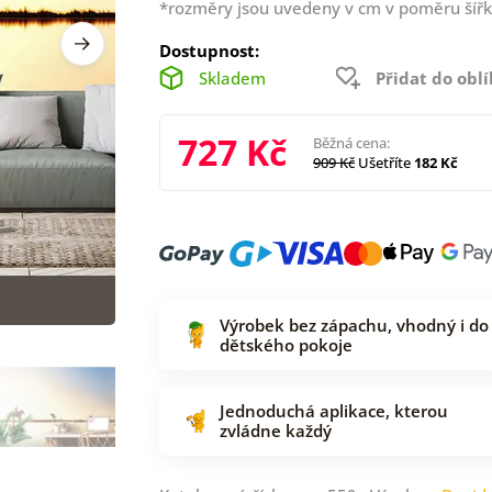
*rozměry jsou uvedeny v cm v poměru šířk
Dostupnost:
Skladem
Přidat do obl
727 Kč
Běžná cena:
909 Kč
Ušetříte
182 Kč
Výrobek bez zápachu, vhodný i do
dětského pokoje
Jednoduchá aplikace, kterou
zvládne každý