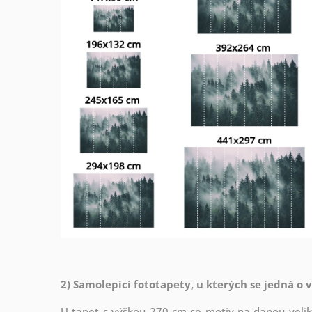
2) Samolepící fototapety, u kterých se jedná o 
U tapet s výškou 270 cm se motiv na danou veliko