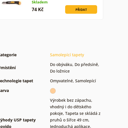
Skladem
74 Kč
PŘIDAT
ategorie
Samolepící tapety
Do obýváku
,
Do předsíně
,
místění
Do ložnice
echnologie tapet
Omyvatelné
,
Samolepící
arva
Výrobek bez zápachu,
vhodný i do dětského
pokoje
,
Tapeta se skládá z
ýhody USP tapety
pruhů o šířce 49 cm
,
ovido
Jednoduchá aplikace,