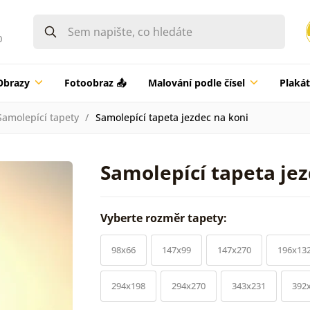
0
Obrazy
Fotoobraz 📤
Malování podle čísel
Plaká
Samolepící tapety
Samolepící tapeta jezdec na koni
Samolepící tapeta jez
Vyberte rozměr tapety:
98x66
147x99
147x270
196x13
294x198
294x270
343x231
392