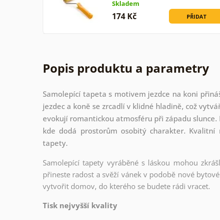
Skladem
174 Kč
PŘIDAT
Popis produktu a parametry
Samolepící tapeta s motivem jezdce na koni přináš
jezdec a koně se zrcadlí v klidné hladině, což vyt
evokují romantickou atmosféru při západu slunce. 
kde dodá prostorům osobitý charakter. Kvalitní 
tapety.
Samolepící tapety vyráběné s láskou mohou zkrášli
přineste radost a svěží vánek v podobě nové bytové 
vytvořit domov, do kterého se budete rádi vracet.
Tisk nejvyšší kvality