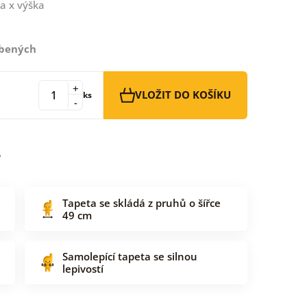
a x výška
íbených
+
VLOŽIT DO KOŠÍKU
ks
-
Tapeta se skládá z pruhů o šířce
49 cm
Samolepící tapeta se silnou
lepivostí