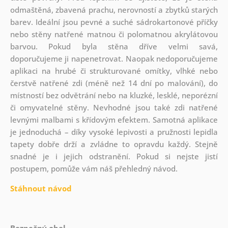
odmaštěná, zbavená prachu, nerovností a zbytků starých
barev. Ideální jsou pevné a suché sádrokartonové příčky
nebo stěny natřené matnou či polomatnou akrylátovou
barvou. Pokud byla stěna dříve velmi savá,
doporučujeme ji napenetrovat. Naopak nedoporučujeme
aplikaci na hrubé či strukturované omítky, vlhké nebo
čerstvě natřené zdi (méně než 14 dní po malování), do
místností bez odvětrání nebo na kluzké, lesklé, neporézní
či omyvatelné stěny. Nevhodné jsou také zdi natřené
levnými malbami s křídovým efektem. Samotná aplikace
je jednoduchá – díky vysoké lepivosti a pružnosti lepidla
tapety dobře drží a zvládne to opravdu každý. Stejně
snadné je i jejich odstranění. Pokud si nejste jistí
postupem, pomůže vám náš přehledný návod.
Stáhnout návod
Bezpečný obal