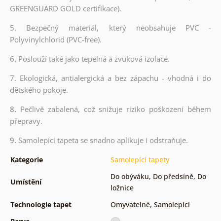
GREENGUARD GOLD certifikace).
5. Bezpečný materiál, který neobsahuje PVC -
Polyvinylchlorid (PVC-free).
6. Poslouží také jako tepelná a zvuková izolace.
7. Ekologická, antialergická a bez zápachu - vhodná i do
dětského pokoje.
8.
Pečlivě zabalená, což snižuje riziko poškození během
přepravy.
9.
Samolepící tapeta se snadno aplikuje i odstraňuje.
Kategorie
Samolepící tapety
Do obýváku
,
Do předsíně
,
Do
Umístění
ložnice
Technologie tapet
Omyvatelné
,
Samolepící