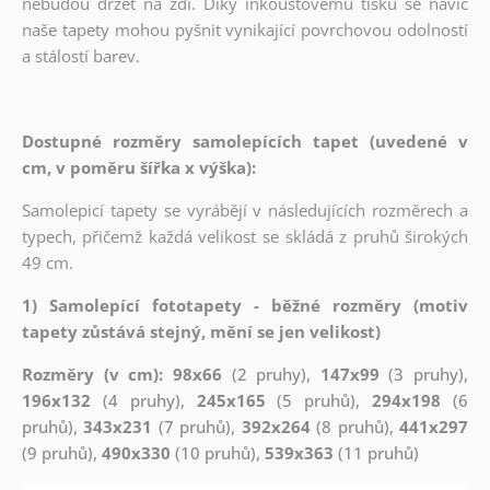
nebudou držet na zdi. Díky inkoustovému tisku se navíc
naše tapety mohou pyšnit vynikající povrchovou odolností
a stálostí barev.
Dostupné rozměry samolepících tapet (uvedené v
cm, v poměru šířka x výška):
Samolepicí tapety se vyrábějí v následujících rozměrech a
typech, přičemž každá velikost se skládá z pruhů širokých
49 cm.
1) Samolepící fototapety - běžné rozměry (motiv
tapety zůstává stejný, mění se jen velikost)
Rozměry (v cm): 98x66
(2 pruhy),
147x99
(3 pruhy),
196x132
(4 pruhy),
245x165
(5 pruhů),
294x198
(6
pruhů),
343x231
(7 pruhů),
392x264
(8 pruhů),
441x297
(9 pruhů),
490x330
(10 pruhů),
539x363
(11 pruhů)