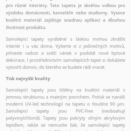
pro různé interiéry. Tato tapeta je skvělou volbou pro
výzdobu domácnosti, kanceláře nebo studovny. Vysoce
kvalitní materiál zajišťuje snadnou aplikaci a dlouhou
životnost produktu.
Samolepící tapety vyráběné s láskou mohou zkrášlit
interiér i u vás doma. Vyberte si z jedinečných motivů,
přineste radost a svěží vánek v podobě nové bytové
dekorace. I prostřednictvím samolepících tapet si dokážete
vytvořit domov, do kterého se budete rádi vracet.
Tisk nejvyšší kvality
Samolepící tapety jsou tištěny na kvalitní materiál s
jemnou strukturou a matným povrchem. Potisk se nanáší
moderní UV-led technologií na tapetu o tloušťce 90 µm.
Samolepicí tapety jsou PVC-free (neobsahují
polyvinylchlorid). Tapety jsou pokryty silným akrylovým
lepidlem, takže se nemusíte bát, že samolepící tapety