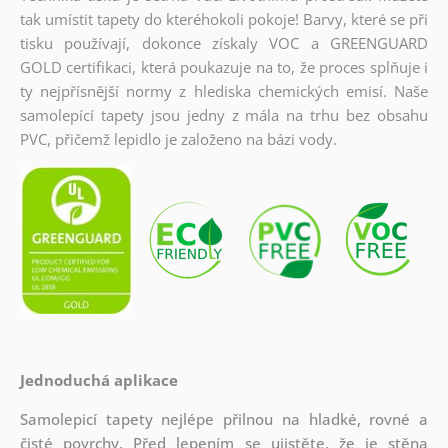
tak umístit tapety do kteréhokoli pokoje! Barvy, které se při
tisku používají, dokonce získaly VOC a GREENGUARD
GOLD certifikaci, která poukazuje na to, že proces splňuje i
ty nejpřísnější normy z hlediska chemických emisí. Naše
samolepící tapety jsou jedny z mála na trhu bez obsahu
PVC, přičemž lepidlo je založeno na bázi vody.
Jednoduchá aplikace
Samolepicí tapety nejlépe přilnou na hladké, rovné a
čisté povrchy. Před lepením se ujistěte, že je stěna