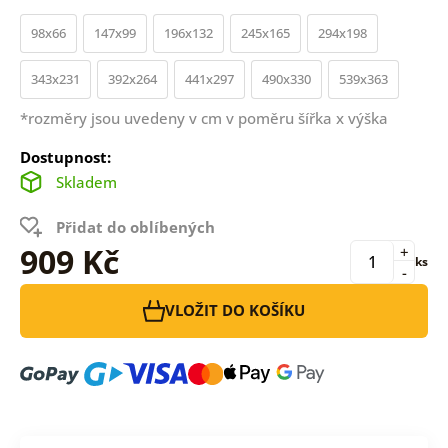
98x66
147x99
196x132
245x165
294x198
343x231
392x264
441x297
490x330
539x363
*rozměry jsou uvedeny v cm v poměru šířka x výška
Dostupnost:
Skladem
Přidat do oblíbených
909 Kč
+
ks
-
VLOŽIT DO KOŠÍKU