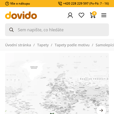
Vše o nákupu
+420 228 229 597
(Po-Pá: 7 - 16)
0
Úvodní stránka
Tapety
Tapety podle motivu
Samolepící