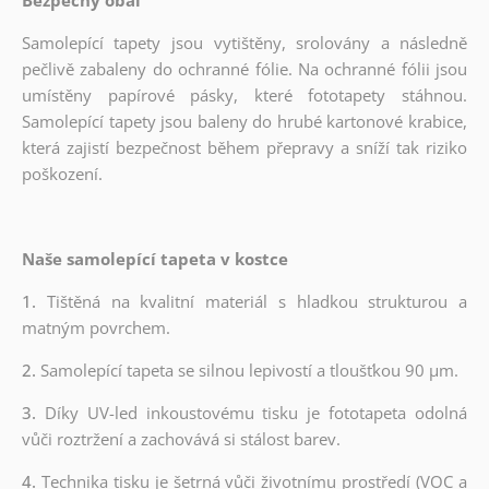
Samolepící tapety jsou vytištěny, srolovány a následně
pečlivě zabaleny do ochranné fólie. Na ochranné fólii jsou
umístěny papírové pásky, které fototapety stáhnou.
Samolepící tapety jsou baleny do hrubé kartonové krabice,
která zajistí bezpečnost během přepravy a sníží tak riziko
poškození.
Naše samolepící tapeta v kostce
1.
Tištěná na kvalitní materiál s hladkou strukturou a
matným povrchem.
2.
Samolepící tapeta se silnou lepivostí a tloušťkou 90 µm.
3.
Díky UV-led inkoustovému tisku je fototapeta odolná
vůči roztržení a zachovává si stálost barev.
4.
Technika tisku je šetrná vůči životnímu prostředí (VOC a