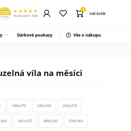
0
Váš košík
Hodnocení: 94%
ty
Dárkové poukazy
Vše o nákupu
zelná víla na měsíci
2
196x270
245x165
245x270
x264
441x297
490x330
539x363