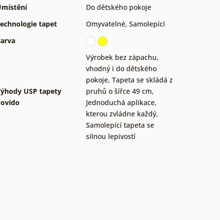
místění
Do dětského pokoje
echnologie tapet
Omyvatelné
,
Samolepící
arva
Výrobek bez zápachu,
vhodný i do dětského
pokoje
,
Tapeta se skládá z
ýhody USP tapety
pruhů o šířce 49 cm
,
ovido
Jednoduchá aplikace,
kterou zvládne každý
,
Samolepící tapeta se
silnou lepivostí