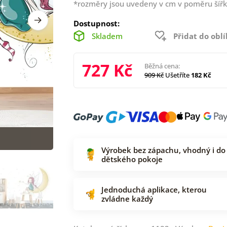
*rozměry jsou uvedeny v cm v poměru šířk
Dostupnost:
Skladem
Přidat do obl
727 Kč
Běžná cena:
909 Kč
Ušetříte
182 Kč
Výrobek bez zápachu, vhodný i do
dětského pokoje
Jednoduchá aplikace, kterou
zvládne každý