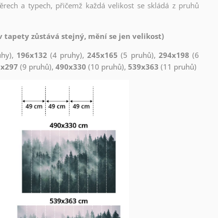
měrech a typech, přičemž každá velikost se skládá z pruhů
 tapety zůstává stejný, mění se jen velikost)
uhy),
196x132
(4 pruhy),
245x165
(5 pruhů),
294x198
(6
1x297
(9 pruhů),
490x330
(10 pruhů),
539x363
(11 pruhů)