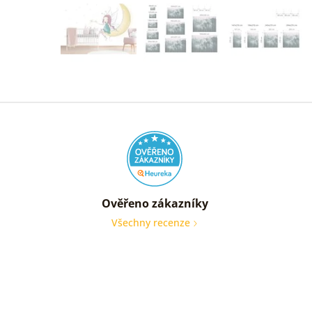
Ověřeno zákazníky
Všechny recenze
nic
Ověře
zákaz
05. 08