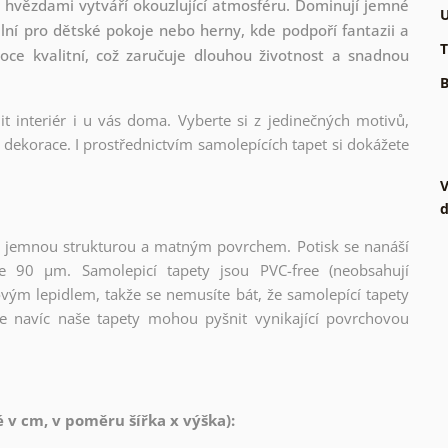
mi hvězdami vytváří okouzlující atmosféru. Dominují jemné
U
ální pro dětské pokoje nebo herny, kde podpoří fantazii a
T
soce kvalitní, což zaručuje dlouhou životnost a snadnou
B
t interiér i u vás doma. Vyberte si z jedinečných motivů,
dekorace. I prostřednictvím samolepících tapet si dokážete
V
d
l s jemnou strukturou a matným povrchem. Potisk se nanáší
ce 90 µm. Samolepicí tapety jsou PVC-free (neobsahují
ovým lepidlem, takže se nemusíte bát, že samolepící tapety
e navíc naše tapety mohou pyšnit vynikající povrchovou
v cm, v poměru šířka x výška):