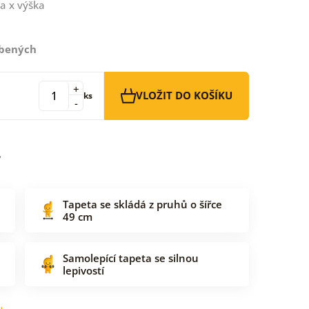
a x výška
íbených
+
VLOŽIT DO KOŠÍKU
ks
-
Tapeta se skládá z pruhů o šířce
49 cm
Samolepící tapeta se silnou
lepivostí