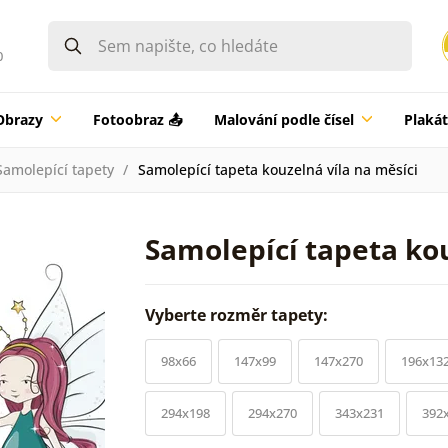
0
Obrazy
Fotoobraz 📤
Malování podle čísel
Plaká
Samolepící tapety
Samolepící tapeta kouzelná víla na měsíci
Samolepící tapeta kou
Vyberte rozměr tapety:
98x66
147x99
147x270
196x13
294x198
294x270
343x231
392