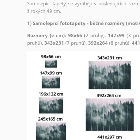
Samolepicí tapety se vyrábějí v následujících roz
širokých 49 cm.
1) Samolepící fototapety - běžné rozměry (motiv
Rozměry (v cm): 98x66
(2 pruhy),
147x99
(3 pr
pruhů),
343x231
(7 pruhů),
392x264
(8 pruhů),
44