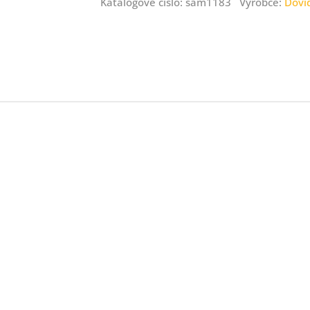
Katalogové číslo: sam1183 Výrobce:
Dovi
ný
ník
.