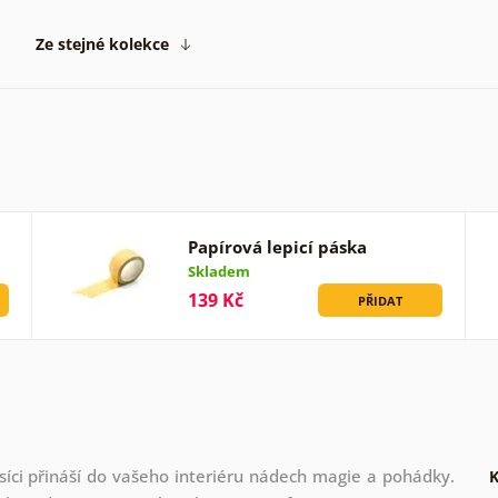
Ze stejné kolekce
Papírová lepicí páska
Skladem
139 Kč
PŘIDAT
íci přináší do vašeho interiéru nádech magie a pohádky.
K