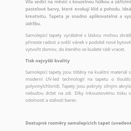
Víla sedící na měsíci s kouzelnou hůlkou a zářící
pastelové barvy, které evokují klid a pohodu. Ide
kreativitu. Tapeta je snadno aplikovatelná a vy
údržbu.
Samolepící tapety vyráběné s láskou mohou zkrášli
přineste radost a svěží vánek v podobě nové bytové 
vytvořit domov, do kterého se budete rádi vracet.
Tisk nejvyšší kvality
Samolepící tapety jsou tištěny na kvalitní materiá
moderní UV-led technologií na tapetu o tloušť
polyvinylchlorid). Tapety jsou pokryty silným akryl
nebudou držet na zdi. Díky inkoustovému tisku s
odolností a stálostí barev.
Dostupné rozměry samolepících tapet (uvedené 