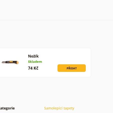
Nožík
Skladem
74 Kč
PŘIDAT
ategorie
Samolepící tapety