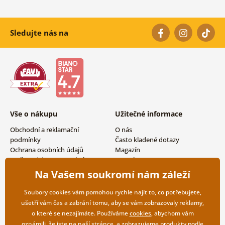
Sledujte nás na
Vše o nákupu
Užitečné informace
Obchodní a reklamační
O nás
podmínky
Často kladené dotazy
Ochrana osobních údajů
Magazín
Možnosti dopravy a platby
Kontakty
Vrácení zboží
Velkoobchodní spolupráce
Na Vašem soukromí nám záleží
Soubory cookies vám pomohou rychle najít to, co potřebujete,
ušetří vám čas a zabrání tomu, aby se vám zobrazovaly reklamy,
o které se nezajímáte. Používáme
cookies
, abychom vám
oznámili, že jste na naší stránce, a zobrazujeme produkty podle