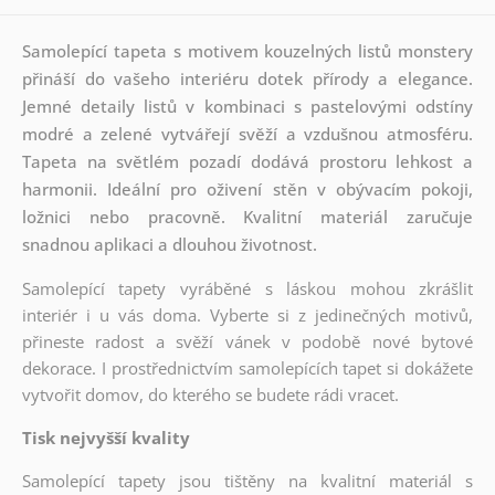
Samolepící tapeta s motivem kouzelných listů monstery
přináší do vašeho interiéru dotek přírody a elegance.
Jemné detaily listů v kombinaci s pastelovými odstíny
modré a zelené vytvářejí svěží a vzdušnou atmosféru.
Tapeta na světlém pozadí dodává prostoru lehkost a
harmonii. Ideální pro oživení stěn v obývacím pokoji,
ložnici nebo pracovně. Kvalitní materiál zaručuje
snadnou aplikaci a dlouhou životnost.
Samolepící tapety vyráběné s láskou mohou zkrášlit
interiér i u vás doma. Vyberte si z jedinečných motivů,
přineste radost a svěží vánek v podobě nové bytové
dekorace. I prostřednictvím samolepících tapet si dokážete
vytvořit domov, do kterého se budete rádi vracet.
Tisk nejvyšší kvality
Samolepící tapety jsou tištěny na kvalitní materiál s