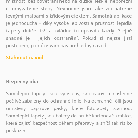
místností bez odvětrání nebo na kluzké, lesklé, neporézní
či omyvatelné stěny. Nevhodné jsou také zdi natřené
levnými malbami s křídovým efektem. Samotná aplikace
je jednoduchá – díky vysoké lepivosti a pružnosti lepidla
tapety dobře drží a zvládne to opravdu každý. Stejně
snadné je i jejich odstranění. Pokud si nejste jistí
postupem, pomůže vám náš přehledný návod.
Stáhnout návod
Bezpečný obal
Samolepící tapety jsou vytištěny, srolovány a následně
pečlivě zabaleny do ochranné fólie. Na ochranné fólii jsou
umístěny papírové pásky, které fototapety stáhnou.
Samolepící tapety jsou baleny do hrubé kartonové krabice,
která zajistí bezpečnost během přepravy a sníží tak riziko
poškození.