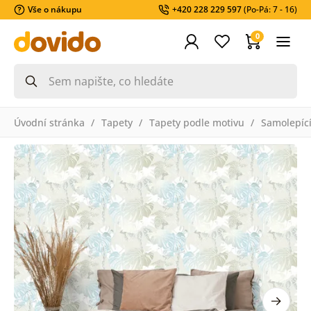
Vše o nákupu
+420 228 229 597
(Po-Pá: 7 - 16)
0
Úvodní stránka
Tapety
Tapety podle motivu
Samolepící