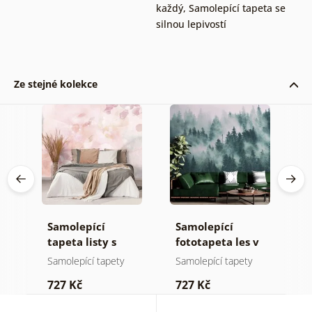
každý
,
Samolepící tapeta se
silnou lepivostí
Ze stejné kolekce
Samolepící
Samolepící
S
tapeta listy s
fototapeta les v
t
pastelovým
mlze
n
Samolepící tapety
Samolepící tapety
S
nádechem
727 Kč
727 Kč
7