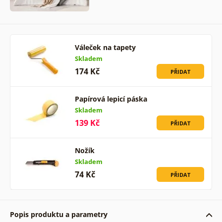
Váleček na tapety
Skladem
174 Kč
PŘIDAT
Papírová lepicí páska
Skladem
139 Kč
PŘIDAT
Nožík
Skladem
74 Kč
PŘIDAT
Popis produktu a parametry