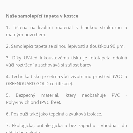
Naše samolepící tapeta v kostce
1.
Tištěná na kvalitní materiál s hladkou strukturou a
matným povrchem.
2.
Samolepící tapeta se silnou lepivostí a tloušťkou 90 µm.
3.
Díky UV-led inkoustovému tisku je fototapeta odolná
vůči roztržení a zachovává si stálost barev.
4.
Technika tisku je šetrná vůči životnímu prostředí (VOC a
GREENGUARD GOLD certifikace).
5. Bezpečný materiál, který neobsahuje PVC -
Polyvinylchlorid (PVC-free).
6. Poslouží také jako tepelná a zvuková izolace.
7. Ekologická, antialergická a bez zápachu - vhodná i do
dětského pokoje.