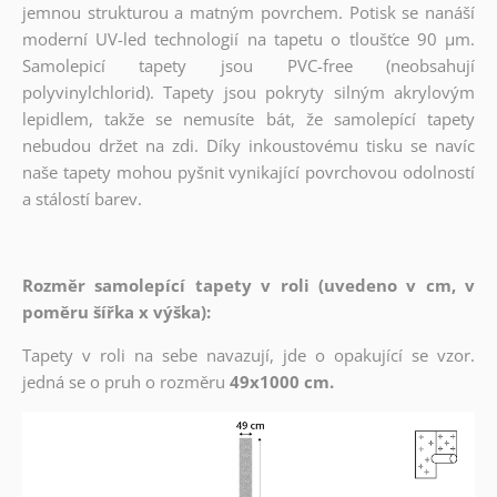
jemnou strukturou a matným povrchem. Potisk se nanáší
moderní UV-led technologií na tapetu o tloušťce 90 µm.
Samolepicí tapety jsou PVC-free (neobsahují
polyvinylchlorid). Tapety jsou pokryty silným akrylovým
lepidlem, takže se nemusíte bát, že samolepící tapety
nebudou držet na zdi. Díky inkoustovému tisku se navíc
naše tapety mohou pyšnit vynikající povrchovou odolností
a stálostí barev.
Rozměr samolepící tapety v roli (uvedeno v cm, v
poměru šířka x výška):
Tapety v roli na sebe navazují, jde o opakující se vzor.
jedná se o pruh o rozměru
49x1000 cm.