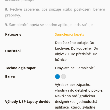
8.
Pečlivě zabalená, což snižuje riziko poškození během
přepravy.
9.
Samolepící tapeta se snadno aplikuje i odstraňuje.
Kategorie
Samolepící tapety
Do dětského pokoje
,
Do
kuchyně
,
Do koupelny
,
Do
Umístění
obýváku
,
Do předsíně
,
Do
ložnice
Technologie tapet
Omyvatelné
,
Samolepící
Barva
Výrobek bez zápachu,
vhodný i do dětského pokoje
,
Navrženo naší grafickou
Výhody USP tapety dovido
designérkou
,
Jednoduchá
aplikace, kterou zvládne