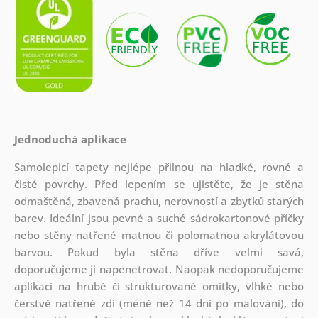
Jednoduchá aplikace
Samolepicí tapety nejlépe přilnou na hladké, rovné a
čisté povrchy. Před lepením se ujistěte, že je stěna
odmaštěná, zbavená prachu, nerovností a zbytků starých
barev. Ideální jsou pevné a suché sádrokartonové příčky
nebo stěny natřené matnou či polomatnou akrylátovou
barvou. Pokud byla stěna dříve velmi savá,
doporučujeme ji napenetrovat. Naopak nedoporučujeme
aplikaci na hrubé či strukturované omítky, vlhké nebo
čerstvě natřené zdi (méně než 14 dní po malování), do