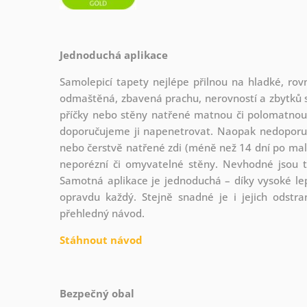
Jednoduchá aplikace
Samolepicí tapety nejlépe přilnou na hladké, rovn
odmaštěná, zbavená prachu, nerovností a zbytků s
příčky nebo stěny natřené matnou či polomatnou 
doporučujeme ji napenetrovat. Naopak nedoporuč
nebo čerstvě natřené zdi (méně než 14 dní po malo
neporézní či omyvatelné stěny. Nevhodné jsou 
Samotná aplikace je jednoduchá – díky vysoké lepi
opravdu každý. Stejně snadné je i jejich odstr
přehledný návod.
Stáhnout návod
Bezpečný obal