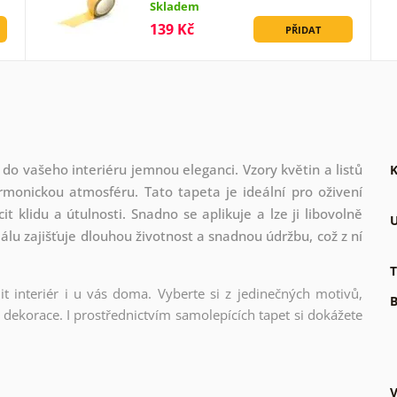
Skladem
139 Kč
PŘIDAT
do vašeho interiéru jemnou eleganci. Vzory květin a listů
K
monickou atmosféru. Tato tapeta je ideální pro oživení
t klidu a útulnosti. Snadno se aplikuje a lze ji libovolně
U
lu zajišťuje dlouhou životnost a snadnou údržbu, což z ní
T
t interiér i u vás doma. Vyberte si z jedinečných motivů,
B
dekorace. I prostřednictvím samolepících tapet si dokážete
V