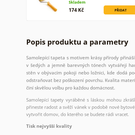
Skladem
174 Kč
PŘIDAT
Popis produktu a parametry
Samolepící tapeta s motivem krásy přírody přináší 
v šedých a jemně barevných tónech vytvářejí har
stěn v obývacím pokoji nebo ložnici, kde dodá poci
odstraňovat bez poškození povrchu. Kvalita materiá
činí skvělou volbu pro každou domácnost.
Samolepící tapety vyráběné s láskou mohou zkrášli
přineste radost a svěží vánek v podobě nové bytové 
vytvořit domov, do kterého se budete rádi vracet.
Tisk nejvyšší kvality