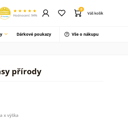
0
Váš košík
Hodnocení: 94%
ty
Dárkové poukazy
Vše o nákupu
ásy přírody
a x výška