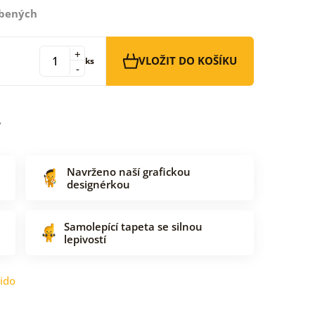
íbených
+
VLOŽIT DO KOŠÍKU
ks
-
Navrženo naší grafickou
designérkou
Samolepící tapeta se silnou
lepivostí
ido