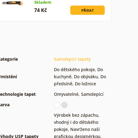
Skladem
74 Kč
PŘIDAT
ategorie
Samolepící tapety
Do dětského pokoje
,
Do
místění
kuchyně
,
Do obýváku
,
Do
předsíně
,
Do ložnice
echnologie tapet
Omyvatelné
,
Samolepící
arva
Výrobek bez zápachu,
vhodný i do dětského
pokoje
,
Navrženo naší
ýhody USP tapety
grafickou designérkou
,