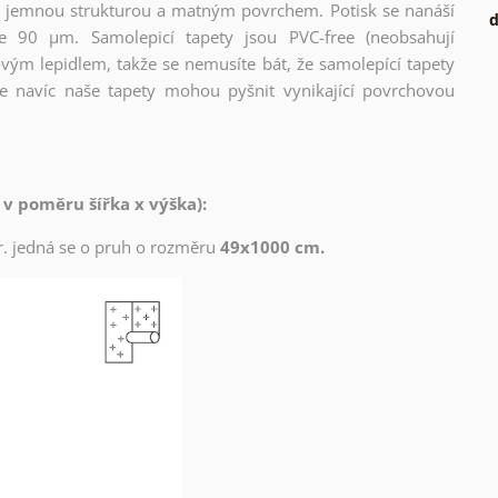
l s jemnou strukturou a matným povrchem. Potisk se nanáší
d
ce 90 µm. Samolepicí tapety jsou PVC-free (neobsahují
ovým lepidlem, takže se nemusíte bát, že samolepící tapety
e navíc naše tapety mohou pyšnit vynikající povrchovou
 v poměru šířka x výška):
zor. jedná se o pruh o rozměru
49x1000 cm.