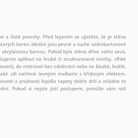
é a čisté povrchy. Před lepením se ujistěte, že je stěna
tarých barev. Ideální jsou pevné a suché sádrokartonové
akrylátovou barvou. Pokud byla stěna dříve velmi savá,
ujeme aplikaci na hrubé či strukturované omítky, vlhké
vání), do místností bez odvětrání nebo na kluzké, lesklé,
také zdi natřené levnými malbami s křídovým efektem.
vosti a pružnosti lepidla tapety dobře drží a zvládne to
anění. Pokud si nejste jistí postupem, pomůže vám náš