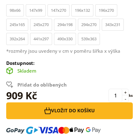
98x66
147x99
147x270
196x132
196x270
245x165
245x270
294x198
294x270
343x231
392x264
441x297
490x330
539x363
*rozměry jsou uvedeny v cm v poměru šířka x výška
Dostupnost:
Skladem
Přidat do oblíbených
909 Kč
+
ks
-
VLOŽIT DO KOŠÍKU