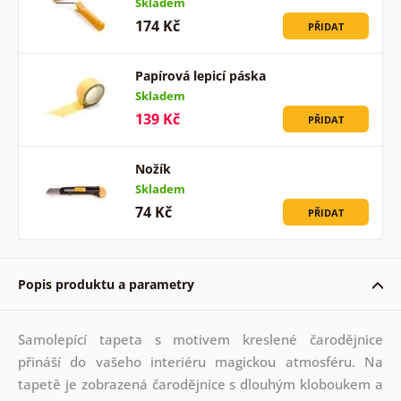
Skladem
174 Kč
PŘIDAT
Papírová lepicí páska
Skladem
139 Kč
PŘIDAT
Nožík
Skladem
74 Kč
PŘIDAT
Popis produktu a parametry
Samolepící tapeta s motivem kreslené čarodějnice
přináší do vašeho interiéru magickou atmosféru. Na
tapetě je zobrazená čarodějnice s dlouhým kloboukem a