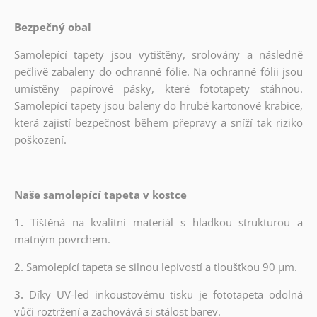
Bezpečný obal
Samolepící tapety jsou vytištěny, srolovány a následně
pečlivě zabaleny do ochranné fólie. Na ochranné fólii jsou
umístěny papírové pásky, které fototapety stáhnou.
Samolepící tapety jsou baleny do hrubé kartonové krabice,
která zajistí bezpečnost během přepravy a sníží tak riziko
poškození.
Naše samolepící tapeta v kostce
1.
Tištěná na kvalitní materiál s hladkou strukturou a
matným povrchem.
2.
Samolepící tapeta se silnou lepivostí a tloušťkou 90 µm.
3.
Díky UV-led inkoustovému tisku je fototapeta odolná
vůči roztržení a zachovává si stálost barev.