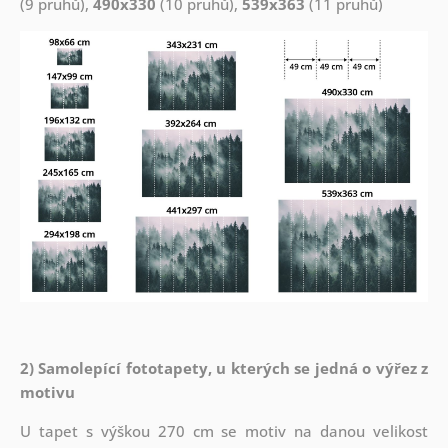
(9 pruhů),
490x330
(10 pruhů),
539x363
(11 pruhů)
2) Samolepící fototapety, u kterých se jedná o výřez z
motivu
U tapet s výškou 270 cm se motiv na danou velikost