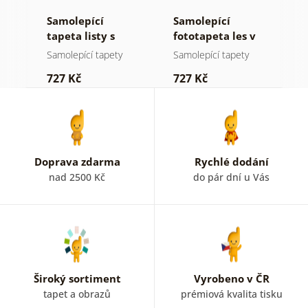
Samolepící
Samolepící
S
ž
tapeta listy s
fototapeta les v
t
pastelovým
mlze
n
Samolepící tapety
Samolepící tapety
S
nádechem
727 Kč
727 Kč
7
Doprava zdarma
Rychlé dodání
nad 2500 Kč
do pár dní u Vás
Široký sortiment
Vyrobeno v ČR
tapet a obrazů
prémiová kvalita tisku