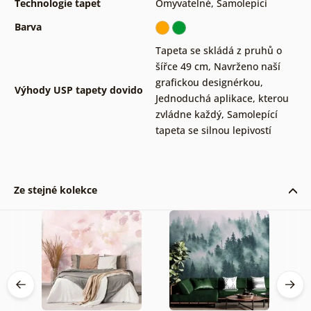
Technologie tapet
Omyvatelné
,
Samolepící
Barva
Tapeta se skládá z pruhů o
šířce 49 cm
,
Navrženo naší
grafickou designérkou
,
Výhody USP tapety dovido
Jednoduchá aplikace, kterou
zvládne každý
,
Samolepící
tapeta se silnou lepivostí
Ze stejné kolekce