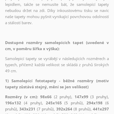
lepidlem, takže se nemusíte bát, že samolepící tapety
nebudou držet na zdi. Díky inkoustovému tisku se navíc
naše tapety mohou pyšnit vynikající povrchovou odolností
a stálostí barev.
Dostupné rozměry samolepících tapet (uvedené v
cm, v poměru šířka x výška):
Samolepicí tapety se vyrábějí v následujících rozměrech a
typech, přičemž každá velikost se skládá z pruhů širokých
49 cm.
1) Samolepící fototapety - běžné rozměry (motiv
tapety zůstává stejný, mění se jen velikost)
Rozměry (v cm): 98x66
(2 pruhy),
147x99
(3 pruhy),
196x132
(4 pruhy),
245x165
(5 pruhů),
294x198
(6
pruhů),
343x231
(7 pruhů),
392x264
(8 pruhů),
441x297