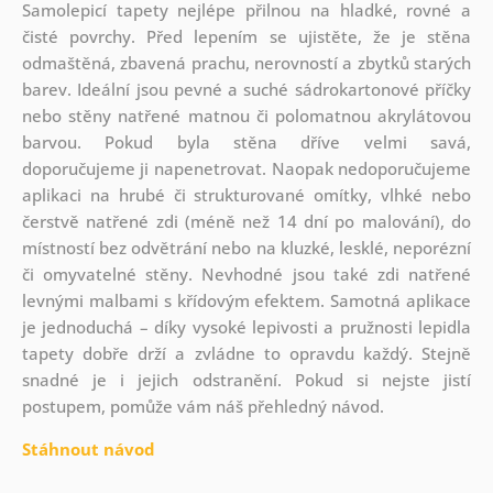
Samolepicí tapety nejlépe přilnou na hladké, rovné a
čisté povrchy. Před lepením se ujistěte, že je stěna
odmaštěná, zbavená prachu, nerovností a zbytků starých
barev. Ideální jsou pevné a suché sádrokartonové příčky
nebo stěny natřené matnou či polomatnou akrylátovou
barvou. Pokud byla stěna dříve velmi savá,
doporučujeme ji napenetrovat. Naopak nedoporučujeme
aplikaci na hrubé či strukturované omítky, vlhké nebo
čerstvě natřené zdi (méně než 14 dní po malování), do
místností bez odvětrání nebo na kluzké, lesklé, neporézní
či omyvatelné stěny. Nevhodné jsou také zdi natřené
levnými malbami s křídovým efektem. Samotná aplikace
je jednoduchá – díky vysoké lepivosti a pružnosti lepidla
tapety dobře drží a zvládne to opravdu každý. Stejně
snadné je i jejich odstranění. Pokud si nejste jistí
postupem, pomůže vám náš přehledný návod.
Stáhnout návod