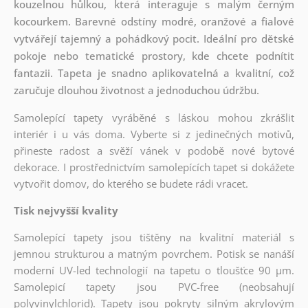
kouzelnou hůlkou, která interaguje s malým černým
kocourkem. Barevné odstíny modré, oranžové a fialové
vytvářejí tajemný a pohádkový pocit. Ideální pro dětské
pokoje nebo tematické prostory, kde chcete podnítit
fantazii. Tapeta je snadno aplikovatelná a kvalitní, což
zaručuje dlouhou životnost a jednoduchou údržbu.
Samolepící tapety vyráběné s láskou mohou zkrášlit
interiér i u vás doma. Vyberte si z jedinečných motivů,
přineste radost a svěží vánek v podobě nové bytové
dekorace. I prostřednictvím samolepících tapet si dokážete
vytvořit domov, do kterého se budete rádi vracet.
Tisk nejvyšší kvality
Samolepící tapety jsou tištěny na kvalitní materiál s
jemnou strukturou a matným povrchem. Potisk se nanáší
moderní UV-led technologií na tapetu o tloušťce 90 µm.
Samolepicí tapety jsou PVC-free (neobsahují
polyvinylchlorid). Tapety jsou pokryty silným akrylovým