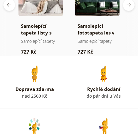
Samolepící
Samolepící
S
ž
tapeta listy s
fototapeta les v
t
pastelovým
mlze
n
Samolepící tapety
Samolepící tapety
S
nádechem
727 Kč
727 Kč
7
Doprava zdarma
Rychlé dodání
nad 2500 Kč
do pár dní u Vás