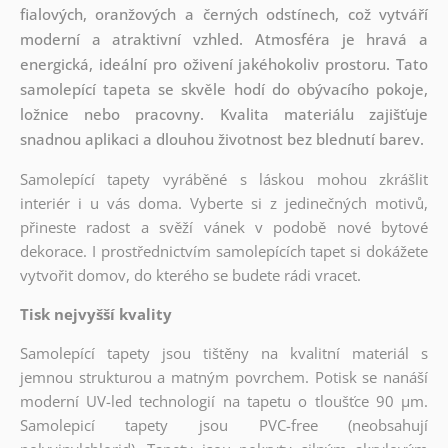
fialových, oranžových a černých odstínech, což vytváří
moderní a atraktivní vzhled. Atmosféra je hravá a
energická, ideální pro oživení jakéhokoliv prostoru. Tato
samolepící tapeta se skvěle hodí do obývacího pokoje,
ložnice nebo pracovny. Kvalita materiálu zajišťuje
snadnou aplikaci a dlouhou životnost bez blednutí barev.
Samolepící tapety vyráběné s láskou mohou zkrášlit
interiér i u vás doma. Vyberte si z jedinečných motivů,
přineste radost a svěží vánek v podobě nové bytové
dekorace. I prostřednictvím samolepících tapet si dokážete
vytvořit domov, do kterého se budete rádi vracet.
Tisk nejvyšší kvality
Samolepící tapety jsou tištěny na kvalitní materiál s
jemnou strukturou a matným povrchem. Potisk se nanáší
moderní UV-led technologií na tapetu o tloušťce 90 µm.
Samolepicí tapety jsou PVC-free (neobsahují