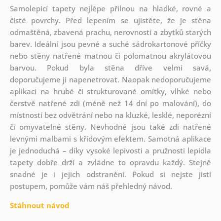
Samolepicí tapety nejlépe přilnou na hladké, rovné a
čisté povrchy. Před lepením se ujistěte, že je stěna
odmaštěná, zbavená prachu, nerovností a zbytků starých
barev. Ideální jsou pevné a suché sádrokartonové příčky
nebo stěny natřené matnou či polomatnou akrylátovou
barvou. Pokud byla stěna dříve velmi savá,
doporučujeme ji napenetrovat. Naopak nedoporučujeme
aplikaci na hrubé či strukturované omítky, vlhké nebo
čerstvě natřené zdi (méně než 14 dní po malování), do
místností bez odvětrání nebo na kluzké, lesklé, neporézní
či omyvatelné stěny. Nevhodné jsou také zdi natřené
levnými malbami s křídovým efektem. Samotná aplikace
je jednoduchá – díky vysoké lepivosti a pružnosti lepidla
tapety dobře drží a zvládne to opravdu každý. Stejně
snadné je i jejich odstranění. Pokud si nejste jistí
postupem, pomůže vám náš přehledný návod.
Stáhnout návod