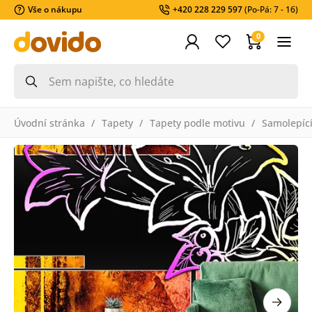
Vše o nákupu
+420 228 229 597
(Po-Pá: 7 - 16)
0
Úvodní stránka
Tapety
Tapety podle motivu
Samolepící