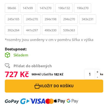
98x66
147x99
147x270
196x132
196x270
245x165
245x270
294x198
294x270
343x231
392x264
441x297
490x330
539x363
*rozměry jsou uvedeny v cm v poměru šířka x výška
Dostupnost:
Skladem
Přidat do oblíbených
727 Kč
+
909 Kč
Ušetříte
182 Kč
ks
-
VLOŽIT DO KOŠÍKU