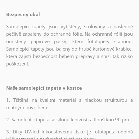
Bezpečný obal
Samolepící tapety jsou vytištěny, srolovány a následně
pečlivě zabaleny do ochranné fólie. Na ochranné fólii jsou
umístěny papírové pásky, které fototapety stáhnou.
Samolepící tapety jsou baleny do hrubé kartonové krabice,
která zajistí bezpečnost během přepravy a sníží tak riziko
poškození.
Naše samolepící tapeta v kostce
1.
Tištěná na kvalitní materiál s hladkou strukturou a
matným povrchem.
2.
Samolepící tapeta se silnou lepivostí a tloušťkou 90 µm.
3.
Díky UV-led inkoustovému tisku je fototapeta odolná
vůči roztržení a zachovává si stálost barev.