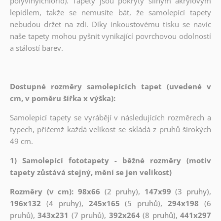
polyvinylchlorid). Tapety jsou pokryty silným akrylovým
lepidlem, takže se nemusíte bát, že samolepící tapety
nebudou držet na zdi. Díky inkoustovému tisku se navíc
naše tapety mohou pyšnit vynikající povrchovou odolností
a stálostí barev.
Dostupné rozměry samolepících tapet (uvedené v
cm, v poměru šířka x výška):
Samolepicí tapety se vyrábějí v následujících rozměrech a
typech, přičemž každá velikost se skládá z pruhů širokých
49 cm.
1) Samolepící fototapety - běžné rozměry (motiv
tapety zůstává stejný, mění se jen velikost)
Rozměry (v cm): 98x66
(2 pruhy),
147x99
(3 pruhy),
196x132
(4 pruhy),
245x165
(5 pruhů),
294x198
(6
pruhů),
343x231
(7 pruhů),
392x264
(8 pruhů),
441x297