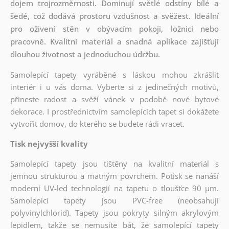
dojem trojrozměrnosti. Dominují světlé odstíny bílé a
šedé, což dodává prostoru vzdušnost a svěžest. Ideální
pro oživení stěn v obývacím pokoji, ložnici nebo
pracovně. Kvalitní materiál a snadná aplikace zajišťují
dlouhou životnost a jednoduchou údržbu.
Samolepící tapety vyráběné s láskou mohou zkrášlit
interiér i u vás doma. Vyberte si z jedinečných motivů,
přineste radost a svěží vánek v podobě nové bytové
dekorace. I prostřednictvím samolepících tapet si dokážete
vytvořit domov, do kterého se budete rádi vracet.
Tisk nejvyšší kvality
Samolepící tapety jsou tištěny na kvalitní materiál s
jemnou strukturou a matným povrchem. Potisk se nanáší
moderní UV-led technologií na tapetu o tloušťce 90 µm.
Samolepicí tapety jsou PVC-free (neobsahují
polyvinylchlorid). Tapety jsou pokryty silným akrylovým
lepidlem, takže se nemusíte bát, že samolepící tapety