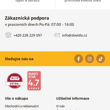
tapet a obrazů
prémiová kvalita tisku
Zákaznická podpora
v pracovních dnech Po-Pá: 07:00 - 16:00
+420 228 229 597
info@dovido.cz
Sledujte nás na
Vše o nákupu
Užitečné informace
Obchodní a reklamační
O nás