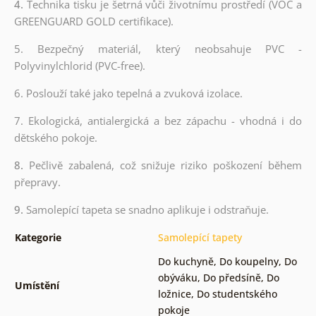
4.
Technika tisku je šetrná vůči životnímu prostředí (VOC a
GREENGUARD GOLD certifikace).
5. Bezpečný materiál, který neobsahuje PVC -
Polyvinylchlorid (PVC-free).
6. Poslouží také jako tepelná a zvuková izolace.
7. Ekologická, antialergická a bez zápachu - vhodná i do
dětského pokoje.
8.
Pečlivě zabalená, což snižuje riziko poškození během
přepravy.
9.
Samolepící tapeta se snadno aplikuje i odstraňuje.
Kategorie
Samolepící tapety
Do kuchyně
,
Do koupelny
,
Do
obýváku
,
Do předsíně
,
Do
Umístění
ložnice
,
Do studentského
pokoje