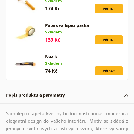
Skladem
174 Kč
PŘIDAT
Papírová lepicí páska
Skladem
139 Kč
PŘIDAT
Nožík
Skladem
74 Kč
PŘIDAT
Popis produktu a parametry
Samolepící tapeta květiny budoucnosti přináší moderní a
elegantní design do vašeho interiéru. Motiv se skládá z
jemných květinových a listových vzorů, které vytvářejí