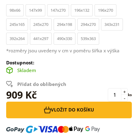
98x66
147x99
147x270
196x132
196x270
245x165
245x270
294x198
294x270
343x231
392x264
441x297
490x330
539x363
*rozměry jsou uvedeny v cm v poměru šířka x výška
Dostupnost:
Skladem
Přidat do oblíbených
909 Kč
+
ks
-
VLOŽIT DO KOŠÍKU