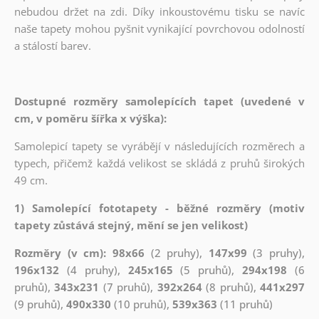
nebudou držet na zdi. Díky inkoustovému tisku se navíc
naše tapety mohou pyšnit vynikající povrchovou odolností
a stálostí barev.
Dostupné rozměry samolepících tapet (uvedené v
cm, v poměru šířka x výška):
Samolepicí tapety se vyrábějí v následujících rozměrech a
typech, přičemž každá velikost se skládá z pruhů širokých
49 cm.
1) Samolepící fototapety - běžné rozměry (motiv
tapety zůstává stejný, mění se jen velikost)
Rozměry (v cm): 98x66
(2 pruhy),
147x99
(3 pruhy),
196x132
(4 pruhy),
245x165
(5 pruhů),
294x198
(6
pruhů),
343x231
(7 pruhů),
392x264
(8 pruhů),
441x297
(9 pruhů),
490x330
(10 pruhů),
539x363
(11 pruhů)