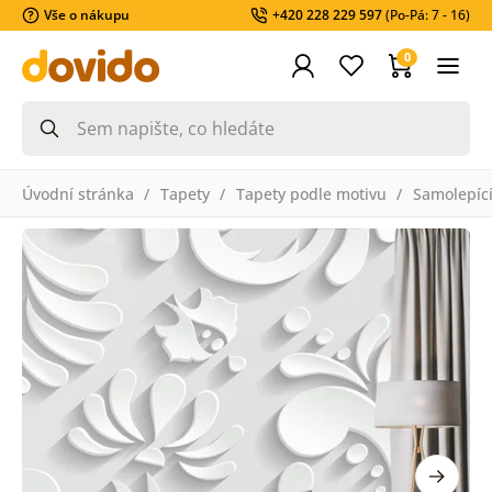
Vše o nákupu
+420 228 229 597
(Po-Pá: 7 - 16)
0
Úvodní stránka
Tapety
Tapety podle motivu
Samolepící