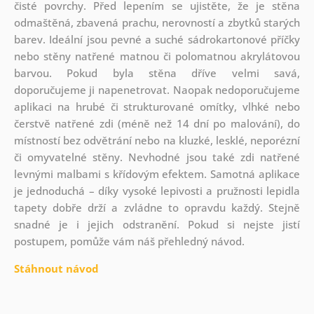
čisté povrchy. Před lepením se ujistěte, že je stěna
odmaštěná, zbavená prachu, nerovností a zbytků starých
barev. Ideální jsou pevné a suché sádrokartonové příčky
nebo stěny natřené matnou či polomatnou akrylátovou
barvou. Pokud byla stěna dříve velmi savá,
doporučujeme ji napenetrovat. Naopak nedoporučujeme
aplikaci na hrubé či strukturované omítky, vlhké nebo
čerstvě natřené zdi (méně než 14 dní po malování), do
místností bez odvětrání nebo na kluzké, lesklé, neporézní
či omyvatelné stěny. Nevhodné jsou také zdi natřené
levnými malbami s křídovým efektem. Samotná aplikace
je jednoduchá – díky vysoké lepivosti a pružnosti lepidla
tapety dobře drží a zvládne to opravdu každý. Stejně
snadné je i jejich odstranění. Pokud si nejste jistí
postupem, pomůže vám náš přehledný návod.
Stáhnout návod