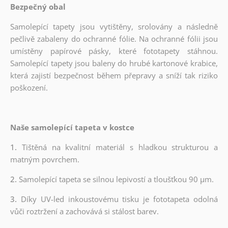
Bezpečný obal
Samolepící tapety jsou vytištěny, srolovány a následně
pečlivě zabaleny do ochranné fólie. Na ochranné fólii jsou
umístěny papírové pásky, které fototapety stáhnou.
Samolepící tapety jsou baleny do hrubé kartonové krabice,
která zajistí bezpečnost během přepravy a sníží tak riziko
poškození.
Naše samolepící tapeta v kostce
1.
Tištěná na kvalitní materiál s hladkou strukturou a
matným povrchem.
2.
Samolepící tapeta se silnou lepivostí a tloušťkou 90 µm.
3.
Díky UV-led inkoustovému tisku je fototapeta odolná
vůči roztržení a zachovává si stálost barev.