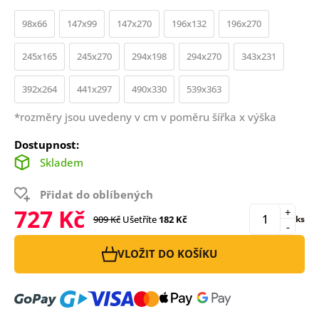
98x66
147x99
147x270
196x132
196x270
245x165
245x270
294x198
294x270
343x231
392x264
441x297
490x330
539x363
*rozměry jsou uvedeny v cm v poměru šířka x výška
Dostupnost:
Skladem
Přidat do oblíbených
727 Kč
+
909 Kč
Ušetříte
182 Kč
ks
-
VLOŽIT DO KOŠÍKU