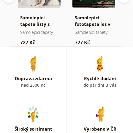
Samolepící
Samolepící
S
ž
tapeta listy s
fototapeta les v
t
pastelovým
mlze
n
Samolepící tapety
Samolepící tapety
S
nádechem
727 Kč
727 Kč
7
Doprava zdarma
Rychlé dodání
nad 2500 Kč
do pár dní u Vás
Široký sortiment
Vyrobeno v ČR