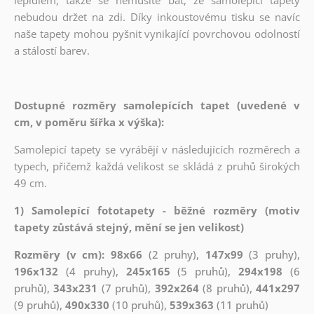
nebudou držet na zdi. Díky inkoustovému tisku se navíc
naše tapety mohou pyšnit vynikající povrchovou odolností
a stálostí barev.
Dostupné rozměry samolepících tapet (uvedené v
cm, v poměru šířka x výška):
Samolepicí tapety se vyrábějí v následujících rozměrech a
typech, přičemž každá velikost se skládá z pruhů širokých
49 cm.
1) Samolepící fototapety - běžné rozměry (motiv
tapety zůstává stejný, mění se jen velikost)
Rozměry (v cm): 98x66
(2 pruhy),
147x99
(3 pruhy),
196x132
(4 pruhy),
245x165
(5 pruhů),
294x198
(6
pruhů),
343x231
(7 pruhů),
392x264
(8 pruhů),
441x297
(9 pruhů),
490x330
(10 pruhů),
539x363
(11 pruhů)