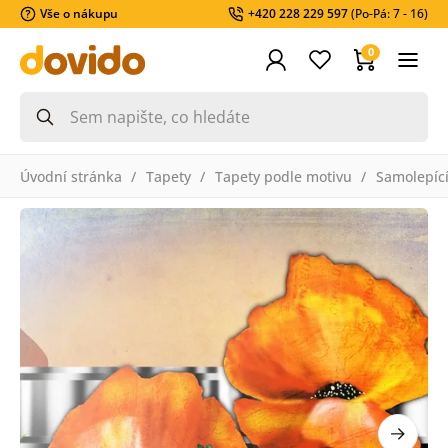
Vše o nákupu
+420 228 229 597
(Po-Pá: 7 - 16)
0
Úvodní stránka
Tapety
Tapety podle motivu
Samolepící