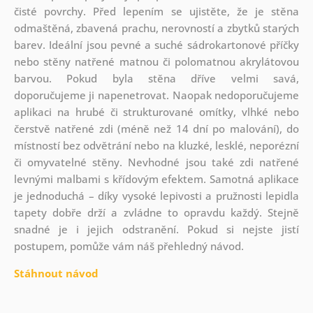
čisté povrchy. Před lepením se ujistěte, že je stěna
odmaštěná, zbavená prachu, nerovností a zbytků starých
barev. Ideální jsou pevné a suché sádrokartonové příčky
nebo stěny natřené matnou či polomatnou akrylátovou
barvou. Pokud byla stěna dříve velmi savá,
doporučujeme ji napenetrovat. Naopak nedoporučujeme
aplikaci na hrubé či strukturované omítky, vlhké nebo
čerstvě natřené zdi (méně než 14 dní po malování), do
místností bez odvětrání nebo na kluzké, lesklé, neporézní
či omyvatelné stěny. Nevhodné jsou také zdi natřené
levnými malbami s křídovým efektem. Samotná aplikace
je jednoduchá – díky vysoké lepivosti a pružnosti lepidla
tapety dobře drží a zvládne to opravdu každý. Stejně
snadné je i jejich odstranění. Pokud si nejste jistí
postupem, pomůže vám náš přehledný návod.
Stáhnout návod