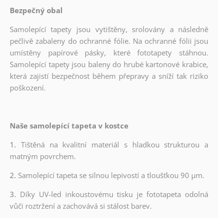
Bezpečný obal
Samolepící tapety jsou vytištěny, srolovány a následně
pečlivě zabaleny do ochranné fólie. Na ochranné fólii jsou
umístěny papírové pásky, které fototapety stáhnou.
Samolepící tapety jsou baleny do hrubé kartonové krabice,
která zajistí bezpečnost během přepravy a sníží tak riziko
poškození.
Naše samolepící tapeta v kostce
1.
Tištěná na kvalitní materiál s hladkou strukturou a
matným povrchem.
2.
Samolepící tapeta se silnou lepivostí a tloušťkou 90 µm.
3.
Díky UV-led inkoustovému tisku je fototapeta odolná
vůči roztržení a zachovává si stálost barev.