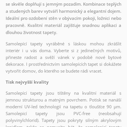
se skvěle doplňují s jemným pozadím. Kombinace teplých
a studených barev vytváří harmonický a elegantní dojem.
Ideální pro ozdobení stěn v obývacím pokoji, ložnici nebo
pracovně. Kvalitní materiál zajišťuje snadnou aplikaci a
dlouhou životnost tapety.
Samolepící tapety vyráběné s láskou mohou zkrášlit
interiér i u vás doma. Vyberte si z jedinečných motivů,
přineste radost a svěží vánek v podobě nové bytové
dekorace. I prostřednictvím samolepících tapet si dokážete
vytvořit domov, do kterého se budete rádi vracet.
Tisk nejvyšší kvality
Samolepící tapety jsou tištěny na kvalitní materiál s
jemnou strukturou a matným povrchem. Potisk se nanáší
moderní UV-led technologií na tapetu o tloušťce 90 µm.
Samolepicí tapety jsou PVC-free (neobsahují
polyvinylchlorid). Tapety jsou pokryty silným akrylovým
lepidlem, takže se nemusíte bát, že samolepící tapety